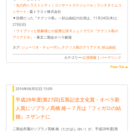
・
丸の内トラストシティ｜コンサートスケジュール｜ランチタイムコ
ンサート
- 森トラスト株式会社
▼目標だった『ナクソス島』～杉山由紀の出演は、11月24日(木)と
27日(日)
・
ライプツィヒ歌劇場との提携公演 R.シュトラウス『ナクソス島の
アリアドネ』
- 東京二期会オペラ劇場
タグ:
ジューリオ・チェーザレ
,
ナクソス島のアリアドネ
,
杉山由紀
カテゴリー:
公演情報
|
パーマリンク
2016年06月02日 15:09
平成28年度(第27回)五島記念文化賞・オペラ新
人賞にソプラノ髙橋 維～７月は『フィガロの結
婚』スザンナに
二期会所属のソプラノ髙橋 維（たかはし ゆい）が、平成28年度(第