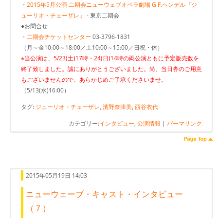
・
2015年5月公演 二期会ニューウェブオペラ劇場 G.F.ヘンデル『ジ
ューリオ・チェーザレ』
- 東京二期会
●お問合せ
・
二期会チケットセンター
03-3796-1831
（月～金10:00～18:00／土10:00～15:00／日祝・休）
※当公演は、5/23(土)17時・24(日)14時の両公演ともに予定販売数を
終了致しました。誠にありがとうございました。尚、当日券のご用意
もございませんので、あらかじめご了承くださいませ。
（5/13(水)16:00）
タグ:
ジューリオ・チェーザレ
,
濱野奈津美
,
西谷衣代
カテゴリー:
インタビュー
,
公演情報
|
パーマリンク
2015年05月19日 14:03
ニューウェーブ・キャスト・インタビュー
（７）