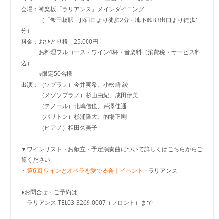
会場：神楽坂「ラリアンス」メインダイニング
（「飯田橋駅」JR西口より徒歩2分・地下鉄B3出口より徒歩1
分）
料金：おひとり様 25,000円
お料理フルコース・ワイン4杯・音楽料（消費税・サービス料
込）
※限定50名様
出演：（ソプラノ）今井実希、小松崎 綾
（メゾソプラノ）杉山由紀、成田伊美
（テノール）北嶋信也、芹澤佳通
（バリトン）杉浦隆大、的場正剛
（ピアノ）相田久美子
▼ワインリスト・お献立・予定演奏曲について詳しくはこちらからご
覧ください
・
第6回 ワインとオペラを愛でる会｜イベント
- ラリアンス
●お問合せ・ご予約は
ラリアンス TEL03-3269-0007（フロント）まで