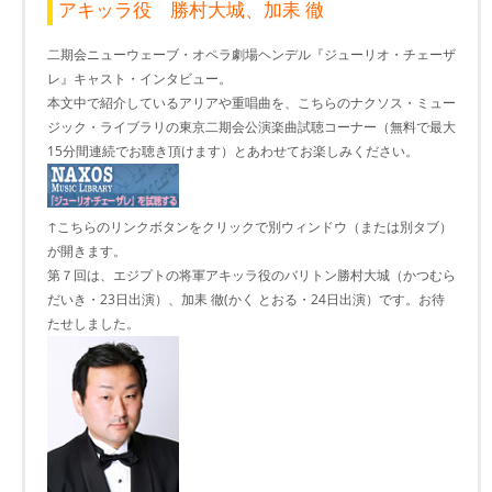
アキッラ役 勝村大城、加耒 徹
二期会ニューウェーブ・オペラ劇場ヘンデル『ジューリオ・チェーザ
レ』キャスト・インタビュー。
本文中で紹介しているアリアや重唱曲を、こちらのナクソス・ミュー
ジック・ライブラリの東京二期会公演楽曲試聴コーナー（無料で最大
15分間連続でお聴き頂けます）とあわせてお楽しみください。
↑こちらのリンクボタンをクリックで別ウィンドウ（または別タブ）
が開きます。
第７回は、エジプトの将軍アキッラ役のバリトン勝村大城（かつむら
だいき・23日出演）、加耒 徹(かく とおる・24日出演）です。お待
たせしました。