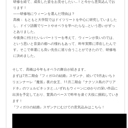
研修を経て、成長した姿をお見せしたい…！と今から意気込んでお
ります！
――研修地にウィーンを選んだ理由は？
髙橋： もともと大学院ではドイツリートを中心に研究していました
し、ドイツ語圏でリートやオペラを学べたらな…という思いがずっ
とありました。
今後身に付けたいレパートリーを考えて、ウィーンが良いのでは、
という思いと音楽の都への憧れもあって、昨年実際に滞在したんで
す。そこで幸運にも良い先生に巡り合うことができたので、研修地
に決めました。
そして、髙橋は今年もオペラの舞台が続きます。
まずは7月二期会『フィガロの結婚』スザンナ、続いて9月あいちト
リエンナーレ『魔笛』夜の女王、11月二期会『ナクソス島のアリア
ドネ』のツェルビネッタと…いずれもウィーンにゆかりの深い作品に
出演を予定しており、驚異のペースで昨年を凌ぐ大役に挑戦していき
ます！
『フィガロの結婚』スザンナにむけての意気込みはこちら！