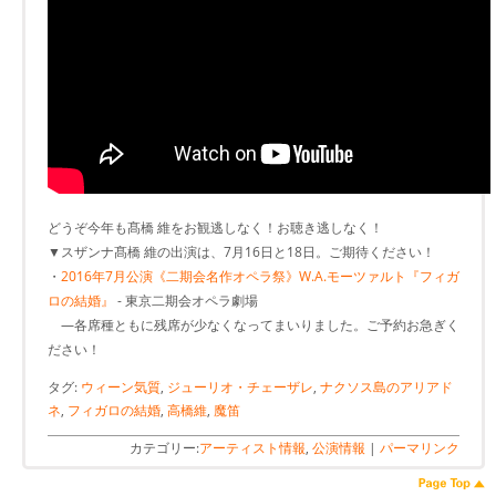
どうぞ今年も髙橋 維をお観逃しなく！お聴き逃しなく！
▼スザンナ髙橋 維の出演は、7月16日と18日。ご期待ください！
・
2016年7月公演《二期会名作オペラ祭》W.A.モーツァルト『フィガ
ロの結婚』
- 東京二期会オペラ劇場
―各席種ともに残席が少なくなってまいりました。ご予約お急ぎく
ださい！
タグ:
ウィーン気質
,
ジューリオ・チェーザレ
,
ナクソス島のアリアド
ネ
,
フィガロの結婚
,
高橋維
,
魔笛
カテゴリー:
アーティスト情報
,
公演情報
|
パーマリンク