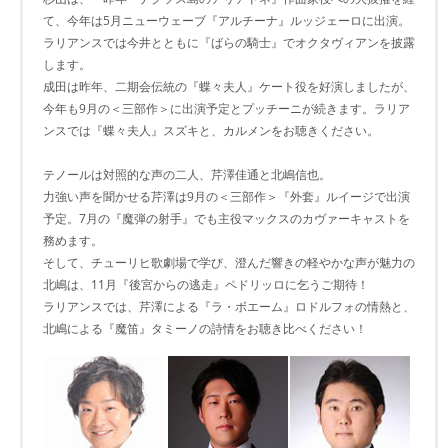
て、今年は5月ニューウェーブ『アルチーナ』ルッジェーロに出演。
ラリアンスでは今井とともに『ばらの騎士』でオクタヴィアンを披露
します。
成田は昨年、二期会伝統の『蝶々夫人』ケート役を好演しましたが、
今年も9月の＜三部作＞に出演予定とプッチーニが続きます。ラリア
ンスでは『蝶々夫人』スズキと、カルメンをお聴きください。
テノールは対照的な声の二人、芹澤佳通と北嶋信也。
力強い声を聞かせる芹澤は9月の＜三部作＞『外套』ルイージで出演
予定。7月の『魔弾の射手』でも主役マックスのカヴァーキャストを
務めます。
そして、チューリヒ歌劇場で学び、澄んだ響きの軽やかな声が魅力の
北嶋は、11月『後宮からの逃走』ペドリッロに乞うご期待！
ラリアンスでは、芹澤による『ラ・ボエーム』ロドルフォの情熱と、
北嶋による『魔笛』タミーノの詩情をお聴き比べください！