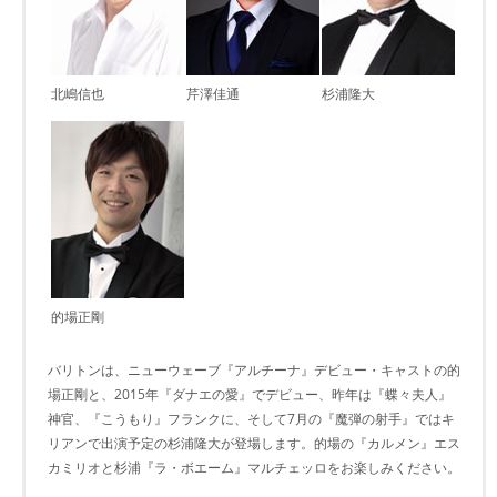
北嶋信也
芹澤佳通
杉浦隆大
的場正剛
バリトンは、ニューウェーブ『アルチーナ』デビュー・キャストの的
場正剛と、2015年『ダナエの愛』でデビュー、昨年は『蝶々夫人』
神官、『こうもり』フランクに、そして7月の『魔弾の射手』ではキ
リアンで出演予定の杉浦隆大が登場します。的場の『カルメン』エス
カミリオと杉浦『ラ・ボエーム』マルチェッロをお楽しみください。