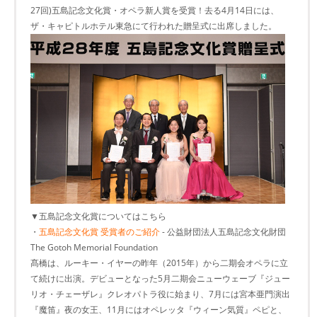
27回)五島記念文化賞・オペラ新人賞を受賞！去る4月14日には、
ザ・キャピトルホテル東急にて行われた贈呈式に出席しました。
▼五島記念文化賞についてはこちら
・
五島記念文化賞 受賞者のご紹介
- 公益財団法人五島記念文化財団
The Gotoh Memorial Foundation
髙橋は、ルーキー・イヤーの昨年（2015年）から二期会オペラに立
て続けに出演。デビューとなった5月二期会ニューウェーブ『ジュー
リオ・チェーザレ』クレオパトラ役に始まり、7月には宮本亜門演出
『魔笛』夜の女王、11月にはオペレッタ『ウィーン気質』ペピと、