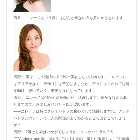
西谷： ニレーノという役にはぴんと来ない方も多いかと思います。
濱野： 実は、この物語の中で唯一実在しない人物です。ニレーノに
はアリアがなく、役作りには苦労しましたが、所々にあらわれては皆
を助け、導いていく、重要な役になっています。
西谷： ニレーノは何かと頭を働かせ、活躍します。細かな設定もあ
りますので、お楽しみ頂けたら!!…と思います。
――ニレーノは特にクレオパトラの腹心として活躍しますね。クレオ
パトラとのシーンで二人の関係がよくわかるところはどこでしょう
か？
濱野： 2幕はじめはいかがでしょうか。クレオパトラのアリ
ア“V'adoro, pupille（焦がれておりますの、優しい眼差しよ）”の準備