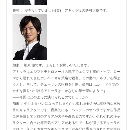
勝村： お待ちしていました(笑) アキッラ役の勝村大樹です。
加耒： 加耒 徹です。よろしくお願いいたします。
アキッラはエジプト王トロメーオの部下でエジプト軍のトップ。ロー
マから逃れてきたポンペーオを策略で殺害、その妻コルネリアを得よ
うとし、そして、チェーザレの暗殺を計略、挙句は……と、ドラマの
カギを握りつづけるアキッラは、かなりの策士家のようです。
――今回はどのように演じられるのでしょうか？
加耒： 少しネタバレになってしまうかも知れませんが…本格的な三枚
目のキャラクターです。音楽的にも、ヘンデルのオペラですから作品
全体を通してソロのアリアが大半を占めるのですが、それぞれのキャ
ラクターに合った雰囲気のアリアがある中で、私が演じるアキッラの
それは、何ともガサツなキャラクターが存分に描き出された音の進行