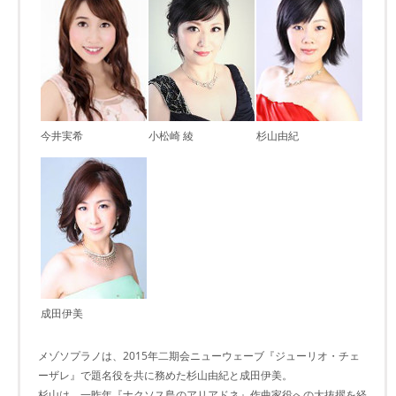
今井実希
小松崎 綾
杉山由紀
成田伊美
メゾソプラノは、2015年二期会ニューウェーブ『ジューリオ・チェ
ーザレ』で題名役を共に務めた杉山由紀と成田伊美。
杉山は、一昨年『ナクソス島のアリアドネ』作曲家役への大抜擢を経