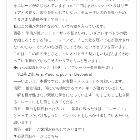
をニレーノが命じられています（※ここではまだクレオパトラはリデ
ィアと名乗り、素性を明かしていない。チェーザレの心を奪うため、
さまざまな装飾を施して歌う）。
私はこの曲が大好きなので、いつも聴き入っています。
西谷： 準備が整い、チェーザレを招きいれ、いざクレオパトラの歌
が始まろうとする前に、ニレーノが、「この歌を聴いて心が動かされ
ないのなら、その人の心は石でしょうね」というセリフを言います。
これは、この曲の美しさと、クレオパトラの魅力をいちばんよくわか
っている腹心だからこそのセリフかな…と思います。
◆naxos試聴トラック ［II-9］：（プレーヤー楽曲番号 31.）
第2幕 2場: Aria: V'adoro, pupille (Cleopatra)
――いよいよ、本番ですね。お客様へメッセージをお願いします。
濱野： 稽古場は、何にでも挑戦するエネルギーが溢れていました。
一瞬も目が離せない素敵な舞台になっています！ちょこちょこ動き回
るニレーノにも注目してみてください！
西谷： 舞台を観終わった方々に、 印象に残った役は「ニレーノ！」
と言っていただけるように、インパクトをしっかり出していきたいと
思います！
西谷・濱野： ご来場お待ちしております！
▼公演詳細ページはこちら