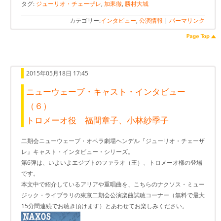
タグ:
ジューリオ・チェーザレ
,
加耒徹
,
勝村大城
カテゴリー:
インタビュー
,
公演情報
|
パーマリンク
2015年05月18日 17:45
ニューウェーブ・キャスト・インタビュー
（６）
トロメーオ役 福間章子、小林紗季子
二期会ニューウェーブ・オペラ劇場ヘンデル『ジューリオ・チェーザ
レ』キャスト・インタビュー・シリーズ。
第6弾は、いよいよエジプトのファラオ（王）、トロメーオ様の登場
です。
本文中で紹介しているアリアや重唱曲を、こちらのナクソス・ミュー
ジック・ライブラリの東京二期会公演楽曲試聴コーナー（無料で最大
15分間連続でお聴き頂けます）とあわせてお楽しみください。