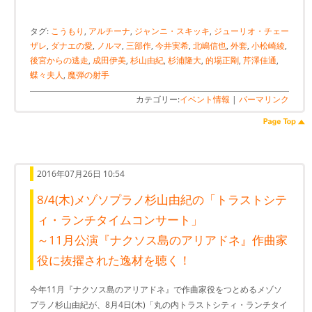
タグ:
こうもり
,
アルチーナ
,
ジャンニ・スキッキ
,
ジューリオ・チェー
ザレ
,
ダナエの愛
,
ノルマ
,
三部作
,
今井実希
,
北嶋信也
,
外套
,
小松崎綾
,
後宮からの逃走
,
成田伊美
,
杉山由紀
,
杉浦隆大
,
的場正剛
,
芹澤佳通
,
蝶々夫人
,
魔弾の射手
カテゴリー:
イベント情報
|
パーマリンク
2016年07月26日 10:54
8/4(木)メゾソプラノ杉山由紀の「トラストシテ
ィ・ランチタイムコンサート」
～11月公演『ナクソス島のアリアドネ』作曲家
役に抜擢された逸材を聴く！
今年11月『ナクソス島のアリアドネ』で作曲家役をつとめるメゾソ
プラノ杉山由紀が、8月4日(木)「丸の内トラストシティ・ランチタイ