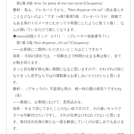
第2幕 8場: Aria: Se pieta di me non senti (Cleopatra)
勝村： 私も、クレオパトラから、“Non disperar chi sa?（気を落とす
ことなどないのよ）” です（※第1幕第5場 クレオパトラが、政敵で
もある弟のトロメーオにむかって小馬鹿にしたように歌う１曲）。な
んか聴いているだけで楽しくなります。
◆naxos試聴トラック ［I-11］：（プレーヤー楽曲番号 11.）
第1幕 5場: Non disperar, chi sa? (Cleopatra)
――お客様にご期待いただきたいところはどこですか？
加耒： 今回の演出では、一切舞台上で時間が止まる事は無く、全て
が動き回ります。
きっと目を離す隙も無い展開になると思いますので、それぞれの役に
なりきった若手ならではの運動量もお楽しみいただけたらと思いま
す。
勝村： （アキッラの）不器用な男の、精一杯の愛の表現？ですかね
（笑）
――最後に、お客様にむけて、意気込みを。
加耒： 今まで演じてきたことのない役ですので、その凄いキャラク
ターを印象付けたいですし、それが出来なければいけないと思いま
す。毎日自分自身の新たな一面を解放していくのが楽しみでもありま
す。