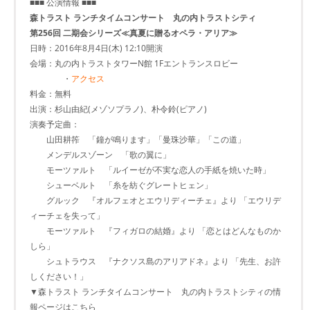
■■■ 公演情報 ■■■
森トラスト ランチタイムコンサート 丸の内トラストシティ
第256回 二期会シリーズ≪真夏に贈るオペラ・アリア≫
日時：2016年8月4日(木) 12:10開演
会場：丸の内トラストタワーN館 1Fエントランスロビー
・
アクセス
料金：無料
出演：杉山由紀(メゾソプラノ)、朴令鈴(ピアノ)
演奏予定曲：
山田耕筰 「鐘が鳴ります」「曼珠沙華」「この道」
メンデルスゾーン 「歌の翼に」
モーツァルト 「ルイーゼが不実な恋人の手紙を焼いた時」
シューベルト 「糸を紡ぐグレートヒェン」
グルック 『オルフェオとエウリディーチェ』より 「エウリデ
ィーチェを失って」
モーツァルト 『フィガロの結婚』より 「恋とはどんなものか
しら」
シュトラウス 『ナクソス島のアリアドネ』より 「先生、お許
しください！」
▼森トラスト ランチタイムコンサート 丸の内トラストシティの情
報ページはこちら