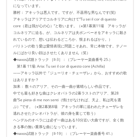
になっています。
勝村： アキッラは悪人です。ですが、不器用な男なんです(笑)
アキッラはアリアでコルネリアに向けて“Tu sei il cor di questo
core（君は我が心の心）”と歌います。（※第1幕第11場 アキッラが
コルネリアに迫る。が、コルネリアは夫ポンペーオをアキッラに殺さ
れているので、想いは伝わるどころか、恨まれるばかり。）
バリトンの歌う愛は愛情表現に問題こそあれ、常に本物です。テノー
ルにばかり良い顔はさせたくありません（笑）
◆naxos試聴トラック ［II-3］：（プレーヤー楽曲番号 25.）
第1幕 11場: Aria: Tu sei il cor di questo core (Achilla)
――アキッラ以外で『ジューリオ・チェーザレ』から、おすすめの歌
はありますか？
加耒： 数々のアリア、その一曲一曲が素晴らしい作品です。
中でも最も好きな曲はクレオパトラの2幕ラストのアリア、第28
曲“Se pieta di me non senti（情けがなければ、天よ、私は死を選
ぶ）”です。（※第2幕第8場 アキッラの軍に追われたチェーザレを
逃れさせたクレオパトラが、彼の身を案じて歌う）
ヘンデルのオペラには必ず一曲はある10分近い大曲ですが、全く飽
きる事の無い重厚な曲になっています。
◆naxos試聴トラック ［II-19］：（プレーヤー楽曲番号 41.）