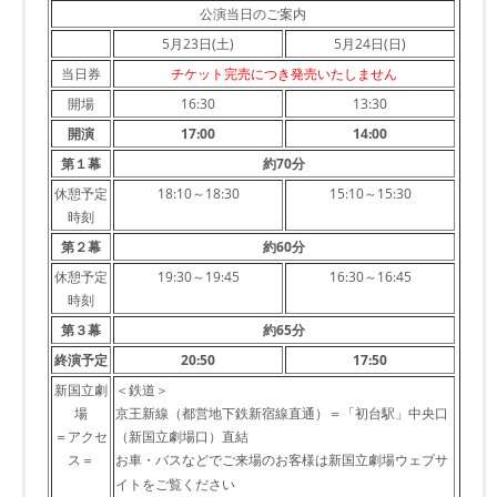
公演当日のご案内
5月23日(土)
5月24日(日)
当日券
チケット完売につき発売いたしません
開場
16:30
13:30
開演
17:00
14:00
第１幕
約70分
休憩予定
18:10～18:30
15:10～15:30
時刻
第２幕
約60分
休憩予定
19:30～19:45
16:30～16:45
時刻
第３幕
約65分
終演予定
20:50
17:50
新国立劇
＜鉄道＞
場
京王新線（都営地下鉄新宿線直通）＝「初台駅」中央口
＝アクセ
（新国立劇場口）直結
ス＝
お車・バスなどでご来場のお客様は新国立劇場ウェブサ
イトをご覧ください