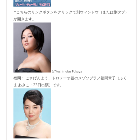
↑こちらのリンクボタンをクリックで別ウィンドウ（または別タブ）
が開きます。
(c)Yoshinobu Fukaya
福間： ごきげんよう、トロメーオ役のメゾソプラノ福間章子（ふく
ま あきこ・23日出演）です。