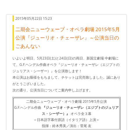
2015年05月22日 15:23
二期会ニューウェーブ・オペラ劇場 2015年5月
公演『ジューリオ・チェーザレ』～公演当日の
ごあんない
いよいよ明日、5月23日(土)と24日(日)の両日、新国立劇場 中劇場に
て、G.F.ヘンデル作曲オペラ『ジューリオ・チェーザレ（エジプトの
ジュリアス・シーザー）』を公演致します！
本公演はお蔭様をもちまして、チケットは完売致しました。誠にあり
がとうございました。
次の通り、公演当日についてご案内申し上げます。
二期会ニューウェーブ・オペラ劇場 2015年5月公演
G.F.ヘンデル作曲
『ジューリオ・チェーザレ（エジプトのジュリア
ス・シーザー）』
オペラ全３幕
＜日本語字幕付原語（イタリア語）上演＞
指揮：鈴木秀美／演出：菅尾 友