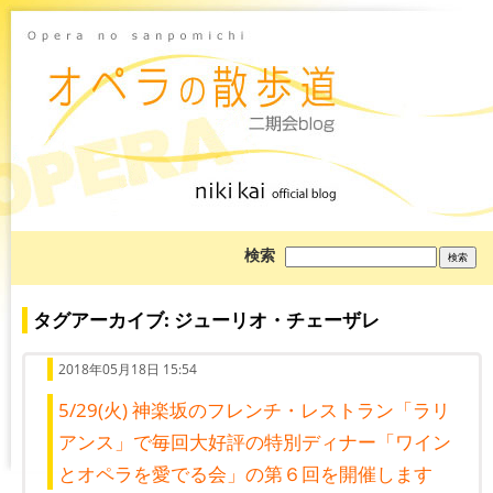
ブ
検索
ロ
グ
を
検
タグアーカイブ: ジューリオ・チェーザレ
索:
2018年05月18日 15:54
5/29(火) 神楽坂のフレンチ・レストラン「ラリ
アンス」で毎回大好評の特別ディナー「ワイン
とオペラを愛でる会」の第６回を開催します