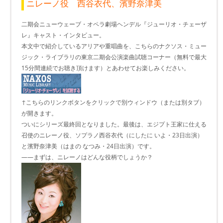
ニレーノ役 西谷衣代、濱野奈津美
二期会ニューウェーブ・オペラ劇場ヘンデル『ジューリオ・チェーザ
レ』キャスト・インタビュー。
本文中で紹介しているアリアや重唱曲を、こちらのナクソス・ミュー
ジック・ライブラリの東京二期会公演楽曲試聴コーナー（無料で最大
15分間連続でお聴き頂けます）とあわせてお楽しみください。
↑こちらのリンクボタンをクリックで別ウィンドウ（または別タブ）
が開きます。
ついにシリーズ最終回となりました。最後は、エジプト王家に仕える
召使のニレーノ役、ソプラノ西谷衣代（にしたに いよ・23日出演）
と濱野奈津美（はまの なつみ・24日出演）です。
――まずは、ニレーノはどんな役柄でしょうか？