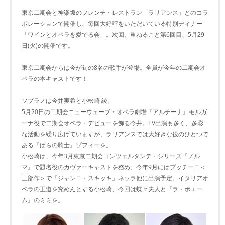
東京二期会と神楽坂のフレンチ・レストラン「ラリアンス」とのコラ
ボレーションで開催し、毎回大好評をいただいている特別ディナー
「ワインとオペラを愛でる会」。次回、重ねること第6回目、5月29
日(火)の開催です。
東京二期会からは今が旬の8名の歌手が登場。全員が今年の二期会オ
ペラの本キャストです！
ソプラノは今井実希と小松崎 綾。
5月20日の二期会ニューウェーブ・オペラ劇場『アルチーナ』モルガ
ーナ役で二期会オペラ・デビューを飾る今井。TV出演も多く、多彩
な活動を繰り広げていますが、ラリアンスでは大好きな役のひとつで
ある『ばらの騎士』ゾフィーを。
小松崎は、今年3月東京二期会コンツェルタンテ・シリーズ『ノル
マ』で題名役のカヴァーキャストを務め、今年9月にはプッチーニ＜
三部作＞で『ジャンニ・スキッキ』ネッラ他に出演予定。イタリアオ
ペラの王道を究めんとする小松崎、今回は蝶々夫人と『ラ・ボエー
ム』のミミを。