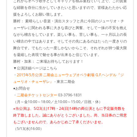
これからオペラ歌手としてキャリアを積み重ねていく上で、この貴重
な経験を存分に生かしていきたいと思いますので、皆様あたたかい応
援をよろしくお願い致します。
勝村： 素晴らしい音楽・演出スタッフと共に今回のジューリオ・チ
ェーザレに関われる事に大きな喜びと興奮、そして一抹の不安を抱え
ながら稽古をしています。楽しい事も、苦しい事も、一ヶ月以上の長
い稽古の中ではあります。そしてその先にあるのはたった一度きりの
舞台です。でもたった一度しかないからこそ、それぞれが持つ最大限
を凝縮した表現で魅せる事が出来ると信じています。
勝村・加耒： ご来場お待ちしております！
▼公演詳細ページはこちら
・
2015年5月公演 二期会ニューウェブオペラ劇場 G.F.ヘンデル『ジ
ューリオ・チェーザレ』
- 東京二期会
●お問合せ
・
二期会チケットセンター
03-3796-1831
（月～金10:00～18:00／土10:00～15:00／日祝・休）
※当公演は、5/23(土)17時・24(日)14時の両公演ともに予定販売数を
終了致しました。誠にありがとうございました。尚、当日券のご用意
もございませんので、あらかじめご了承くださいませ。
（5/13(水)16:00）