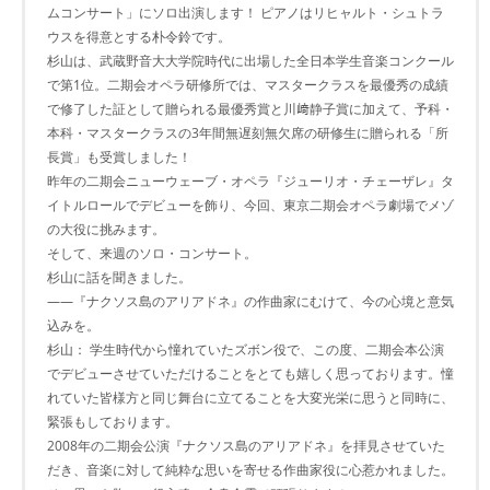
ムコンサート」にソロ出演します！ ピアノはリヒャルト・シュトラ
ウスを得意とする朴令鈴です。
杉山は、武蔵野音大大学院時代に出場した全日本学生音楽コンクール
で第1位。二期会オペラ研修所では、マスタークラスを最優秀の成績
で修了した証として贈られる最優秀賞と川﨑静子賞に加えて、予科・
本科・マスタークラスの3年間無遅刻無欠席の研修生に贈られる「所
長賞」も受賞しました！
昨年の二期会ニューウェーブ・オペラ『ジューリオ・チェーザレ』タ
イトルロールでデビューを飾り、今回、東京二期会オペラ劇場でメゾ
の大役に挑みます。
そして、来週のソロ・コンサート。
杉山に話を聞きました。
――『ナクソス島のアリアドネ』の作曲家にむけて、今の心境と意気
込みを。
杉山： 学生時代から憧れていたズボン役で、この度、二期会本公演
でデビューさせていただけることをとても嬉しく思っております。憧
れていた皆様方と同じ舞台に立てることを大変光栄に思うと同時に、
緊張もしております。
2008年の二期会公演『ナクソス島のアリアドネ』を拝見させていた
だき、音楽に対して純粋な思いを寄せる作曲家役に心惹かれました。