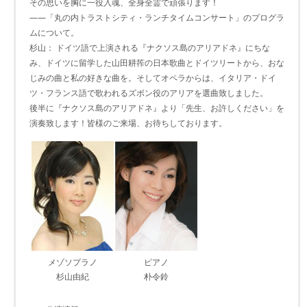
その思いを胸に一役入魂、全身全霊で頑張ります！
――「丸の内トラストシティ・ランチタイムコンサート」のプログラ
ムについて。
杉山： ドイツ語で上演される『ナクソス島のアリアドネ』にちな
み、ドイツに留学した山田耕筰の日本歌曲とドイツリートから、おな
じみの曲と私の好きな曲を。そしてオペラからは、イタリア・ドイ
ツ・フランス語で歌われるズボン役のアリアを選曲致しました。
後半に『ナクソス島のアリアドネ』より「先生、お許しください」を
演奏致します！皆様のご来場、お待ちしております。
メゾソプラノ
ピアノ
杉山由紀
朴令鈴