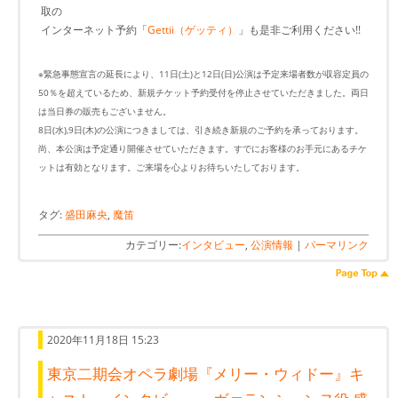
取の
インターネット予約「
Gettii（ゲッティ）
」も是非ご利用ください!!
※緊急事態宣言の延長により、11日(土)と12日(日)公演は予定来場者数が収容定員の
50％を超えているため、新規チケット予約受付を停止させていただきました。両日
は当日券の販売もございません。
8日(水),9日(木)の公演につきましては、引き続き新規のご予約を承っております。
尚、本公演は予定通り開催させていただきます。すでにお客様のお手元にあるチケ
ットは有効となります。ご来場を心よりお待ちいたしております。
タグ:
盛田麻央
,
魔笛
カテゴリー:
インタビュー
,
公演情報
|
パーマリンク
2020年11月18日 15:23
東京二期会オペラ劇場『メリー・ウィドー』キ