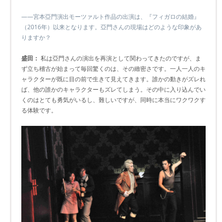
――宮本亞門演出モーツァルト作品の出演は、『フィガロの結婚』
（2016年）以来となります。亞門さんの現場はどのような印象があ
りますか？
盛田：
私は亞門さんの演出を再演として関わってきたのですが、ま
ず立ち稽古が始まって毎回驚くのは、その緻密さです。一人一人のキ
ャラクターが既に目の前で生きて見えてきます。誰かの動きがズレれ
ば、他の誰かのキャラクターもズレてしまう。その中に入り込んでい
くのはとても勇気がいるし、難しいですが、同時に本当にワクワクす
る体験です。