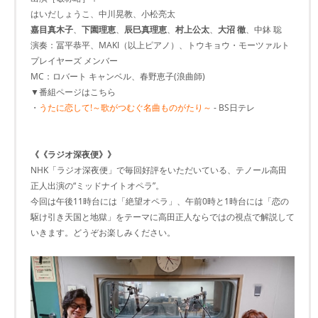
はいだしょうこ、中川晃教、小松亮太
嘉目真木子
、
下園理恵
、
辰巳真理恵
、
村上公太
、
大沼 徹
、中鉢 聡
演奏：冨平恭平、MAKI（以上ピアノ）、トウキョウ・モーツァルト
プレイヤーズ メンバー
MC：ロバート キャンベル、春野恵子(浪曲師)
▼番組ページはこちら
・
うたに恋して!～歌がつむぐ名曲ものがたり～
- BS日テレ
《《ラジオ深夜便》》
NHK「ラジオ深夜便」で毎回好評をいただいている、テノール高田
正人出演の“ミッドナイトオペラ”。
今回は午後11時台には「絶望オペラ」、午前0時と1時台には「恋の
駆け引き天国と地獄」をテーマに高田正人ならではの視点で解説して
いきます。どうぞお楽しみください。