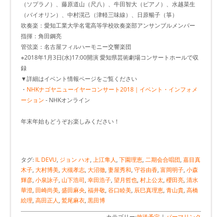
（ソプラノ）、藤原道山（尺八）、牛田智大（ピアノ）、水越菜生
（バイオリン）、中村滉己（津軽三味線）、日原暢子（箏）
吹奏楽：愛知工業大学名電高等学校吹奏楽部アンサンブルメンバー
指揮：角田鋼亮
管弦楽：名古屋フィルハーモニー交響楽団
※2018年1月3日(水)17:00開演 愛知県芸術劇場コンサートホールで収
録
▼詳細はイベント情報ページをご覧ください
・
NHKナゴヤニューイヤーコンサート2018｜イベント・インフォメ
ーション
- NHKオンライン
年末年始もどうぞお楽しみください！
タグ:
IL DEVU
,
ジョン ハオ
,
上江隼人
,
下園理恵
,
二期会合唱団
,
嘉目真
木子
,
大村博美
,
大槻孝志
,
大沼徹
,
妻屋秀和
,
守谷由香
,
富岡明子
,
小森
輝彦
,
小泉詠子
,
山下浩司
,
幸田浩子
,
望月哲也
,
村上公太
,
櫻田亮
,
清水
華澄
,
田崎尚美
,
盛田麻央
,
福井敬
,
谷口睦美
,
辰巳真理恵
,
青山貴
,
高橋
絵理
,
高田正人
,
鷲尾麻衣
,
黒田博
カテゴリー:
放送予定
|
パーマリンク