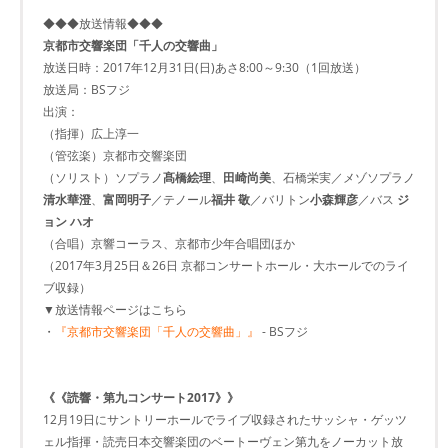
◆◆◆放送情報◆◆◆
京都市交響楽団「千人の交響曲」
放送日時：2017年12月31日(日)あさ8:00～9:30（1回放送）
放送局：BSフジ
出演：
（指揮）広上淳一
（管弦楽）京都市交響楽団
（ソリスト）ソプラノ
髙橋絵理
、
田崎尚美
、石橋栄実／メゾソプラノ
清水華澄
、
富岡明子
／テノール
福井 敬
／バリトン
小森輝彦
／バス
ジ
ョン ハオ
（合唱）京響コーラス、京都市少年合唱団ほか
（2017年3月25日＆26日 京都コンサートホール・大ホールでのライ
ブ収録）
▼放送情報ページはこちら
・
『京都市交響楽団「千人の交響曲」』
- BSフジ
《《読響・第九コンサート2017》》
12月19日にサントリーホールでライブ収録されたサッシャ・ゲッツ
ェル指揮・読売日本交響楽団のベートーヴェン第九をノーカット放