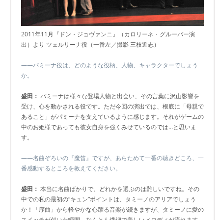
2011年11月『ドン・ジョヴァンニ』（カロリーネ・グルーバー演
出）より ツェルリーナ役（一番左／撮影 三枝近志）
――パミーナ役は、どのような役柄、人物、キャラクターでしょう
か。
盛田：
パミーナは様々な登場人物と出会い、その言葉に沢山影響を
受け、心を動かされる役です。ただ今回の演出では、根底に「母親で
あること」がパミーナを支えているように感じます。それがゲームの
中のお姫様であっても彼女自身を強くみせているのでは…と思いま
す。
――名曲ぞろいの『魔笛』ですが、あらためて一番の聴きどころ、一
番感動するところを教えてください。
盛田：
本当に名曲ばかりで、どれかを選ぶのは難しいですね。その
中での私の最初の“キュン”ポイントは、タミーノのアリアでしょう
か！「序曲」から軽やかな心躍る音楽が続きますが、タミーノに愛の
スイッチが付いた瞬間、なんとも繊細で美しいメロディが流れます。