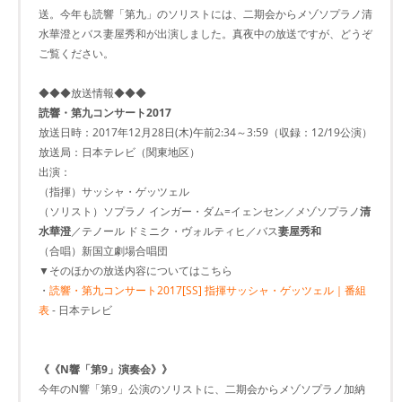
送。今年も読響「第九」のソリストには、二期会からメゾソプラノ清
水華澄とバス妻屋秀和が出演しました。真夜中の放送ですが、どうぞ
ご覧ください。
◆◆◆放送情報◆◆◆
読響・第九コンサート2017
放送日時：2017年12月28日(木)午前2:34～3:59（収録：12/19公演）
放送局：日本テレビ（関東地区）
出演：
（指揮）サッシャ・ゲッツェル
（ソリスト）ソプラノ インガー・ダム=イェンセン／メゾソプラノ
清
水華澄
／テノール ドミニク・ヴォルティヒ／バス
妻屋秀和
（合唱）新国立劇場合唱団
▼そのほかの放送内容についてはこちら
・
読響・第九コンサート2017[SS] 指揮サッシャ・ゲッツェル｜番組
表
- 日本テレビ
《《N響「第9」演奏会》》
今年のN響「第9」公演のソリストに、二期会からメゾソプラノ加納