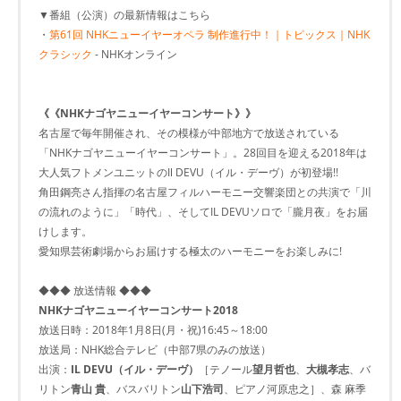
▼番組（公演）の最新情報はこちら
・
第61回 NHKニューイヤーオペラ 制作進行中！｜トピックス｜NHK
クラシック
- NHKオンライン
《《NHKナゴヤニューイヤーコンサート》》
名古屋で毎年開催され、その模様が中部地方で放送されている
「NHKナゴヤニューイヤーコンサート」。28回目を迎える2018年は
大人気フトメンユニットのIl DEVU（イル・デーヴ）が初登場!!
角田鋼亮さん指揮の名古屋フィルハーモニー交響楽団との共演で「川
の流れのように」「時代」、そしてIL DEVUソロで「朧月夜」をお届
けします。
愛知県芸術劇場からお届けする極太のハーモニーをお楽しみに!
◆◆◆ 放送情報 ◆◆◆
NHKナゴヤニューイヤーコンサート2018
放送日時：2018年1月8日(月・祝)16:45～18:00
放送局：NHK総合テレビ（中部7県のみの放送）
出演：
IL DEVU（イル・デーヴ）
［テノール
望月哲也
、
大槻孝志
、バ
リトン
青山 貴
、バスバリトン
山下浩司
、ピアノ河原忠之］、森 麻季