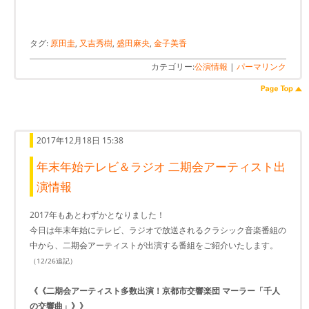
タグ:
原田圭
,
又吉秀樹
,
盛田麻央
,
金子美香
カテゴリー:
公演情報
|
パーマリンク
2017年12月18日 15:38
年末年始テレビ＆ラジオ 二期会アーティスト出
演情報
2017年もあとわずかとなりました！
今日は年末年始にテレビ、ラジオで放送されるクラシック音楽番組の
中から、二期会アーティストが出演する番組をご紹介いたします。
（12/26追記）
《《二期会アーティスト多数出演！京都市交響楽団 マーラー「千人
の交響曲」》》