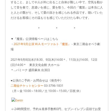
すること、ましてや人が外に出ること自体が難しい中で、空気を動か
して音を奏で、息遣いを感じ、愛を歌う。今回の『魔笛』は本当に人
と人との繋がり、そして愛の深さを感じられる作品です。聴いていた
だけるお客様にその温もりを感じていただけたら幸いです。
＊ ＊ ＊
▼『魔笛』公演情報ページはこちら
・
2021年9月公演 W.A.モーツァルト『魔笛』
- 東京二期会オペラ劇
場
2021年9月8日(水)18:30、9日(木)14:00＊、11日(土)14:00、12日
(日)14:00＊ 東京文化会館 大ホール
＊…パミーナ 盛田麻央 出演日
●公演のご予約・お問合せは《発売中》
二期会チケットセンター
03-3796-1831
（月～金 10:00～18:00／土 10:00～15:00／日祝 休）
←24時間受付、予約＆発券手数料0円、セブン-イレブン店頭でお受