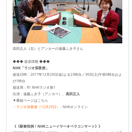
高田正人（左）とアンカーの遠藤ふき子さん
◆◆◆ 放送情報 ◆◆◆
NHK「ラジオ深夜便」
放送日時：2017年12月29日(金)よる23時台／30日(土)午前0時台およ
び1時台
放送局：R1 NHKラジオ第1
出演：遠藤ふき子（アンカー）、
高田正人
▼番組ページはこちら
・
ラジオ深夜便（12月29日）
- NHKオンライン
《《新春恒例！NHKニューイヤーオペラコンサート》》