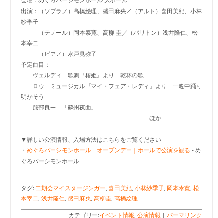
会場：めぐろパーシモンホール 大ホール
出演：（ソプラノ）髙橋絵理、盛田麻央／（アルト）喜田美紀、小林
紗季子
（テノール）岡本泰寛、高柳 圭／（バリトン）浅井隆仁、松
本宰二
（ピアノ）水戸見弥子
予定曲目：
ヴェルディ 歌劇『椿姫』より 乾杯の歌
ロウ ミュージカル『マイ・フェア・レディ』より 一晩中踊り
明かそう
服部良一 「蘇州夜曲」
ほか
▼詳しい公演情報、入場方法はこちらをご覧ください
・
めぐろパーシモンホール オープンデー｜ホールで公演を観る
- め
ぐろパーシモンホール
タグ:
二期会マイスタージンガー
,
喜田美紀
,
小林紗季子
,
岡本泰寛
,
松
本宰二
,
浅井隆仁
,
盛田麻央
,
高柳圭
,
高橋絵理
カテゴリー:
イベント情報
,
公演情報
|
パーマリンク