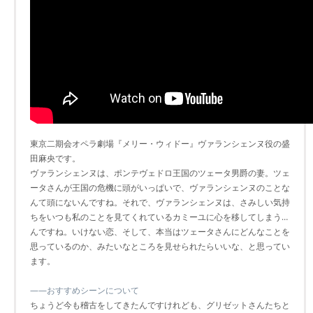
東京二期会オペラ劇場『メリー・ウィドー』ヴァランシェンヌ役の盛
田麻央です。
ヴァランシェンヌは、ポンテヴェドロ王国のツェータ男爵の妻。ツェ
ータさんが王国の危機に頭がいっぱいで、ヴァランシェンヌのことな
んて頭にないんですね。それで、ヴァランシェンヌは、さみしい気持
ちをいつも私のことを見てくれているカミーユに心を移してしまう…
んですね。いけない恋、そして、本当はツェータさんにどんなことを
思っているのか、みたいなところを見せられたらいいな、と思ってい
ます。
――おすすめシーンについて
ちょうど今も稽古をしてきたんですけれども、グリゼットさんたちと