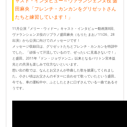
ャスト・インタビュー～ヴァランシェンヌ役 盛
田麻央「フレンチ・カンカンをグリゼットさん
たちと練習しています！」
11月公演『メリー・ウィドー』キャスト・インタビュー動画第8回、
ヴァランシェンヌ役のソプラノ盛田麻央（もりた まお／11/26、28
出演）から公演に向けてのメッセージです！
メッセージ収録日は、グリゼットたちとフレンチ・カンカンを特訓中
でした。「頑張って汗流しているので、ぜったいに見逃さないで！」
と盛田。2011年『ドン・ジョヴァンニ』以来となるバリトン宮本益
光との共演も楽しみで仕方ないといいます。
想い出の歌では、なんとお父さんが作曲した歌を披露してくれまし
た。小さい頃はお父さんのギターに合わせて歌っていたという盛田。
今でも、車の運転中や、ふとしたときに口ずさんでいる一曲であるそ
うです。