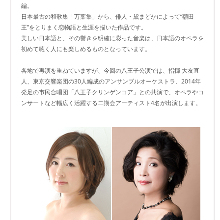
編。
日本最古の和歌集「万葉集」から、俳人・黛まどかによって“額田
王”をとりまく恋物語と生涯を描いた作品です。
美しい日本語と、その響きを明確に彩った音楽は、日本語のオペラを
初めて聴く人にも楽しめるものとなっています。
各地で再演を重ねていますが、今回の八王子公演では、指揮 大友直
人、東京交響楽団の30人編成のアンサンブルオーケストラ、2014年
発足の市民合唱団「八王子クリンゲンコア」との共演で、オペラやコ
ンサートなど幅広く活躍する二期会アーティスト4名が出演します。