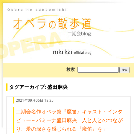
ブ
検索
ロ
グ
を
検
タグアーカイブ: 盛田麻央
索:
2021年09月06日 18:35
二期会名作オペラ祭『魔笛』キャスト・インタ
ビュー～パミーナ盛田麻央「人と人とのつなが
り、愛の深さを感じられる『魔笛』を」