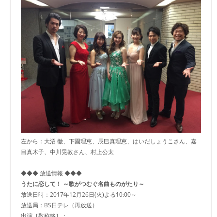
左から：大沼 徹、下園理恵、辰巳真理恵、はいだしょうこさん、嘉
目真木子、中川晃教さん、村上公太
◆◆◆ 放送情報 ◆◆◆
うたに恋して！ ～歌がつむぐ名曲ものがたり～
放送日時：2017年12月26日(火)よる10:00～
放送局：BS日テレ（再放送）
出演［敬称略］：