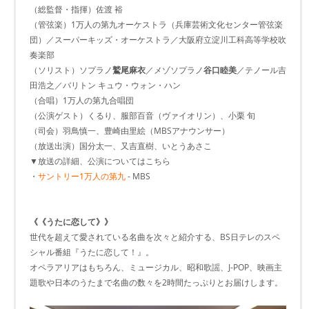
（総監督・指揮）佐渡 裕
（管弦楽）1万人の第九オーケストラ（兵庫芸術文化センター管弦楽
団）／スーパーキッズ・オーケストラ／大阪府立淀川工科高等学校吹
奏楽部
（ソリスト）ソプラノ
鷲尾麻衣
／メゾソプラノ
谷口睦美
／テノール吉
田浩之／バリトン キュウ・ウォン・ハン
（合唱）1万人の第九合唱団
（公演ゲスト）くるり、服部百音（ヴァイオリン）、小栗 旬
（司会）羽鳥慎一、豊崎由里絵（MBSアナウンサー）
（放送出演）国分太一、又吉直樹、いとうあさこ
▼放送の詳細、公演についてはこちら
・
サントリー1万人の第九
- MBS
《《うたに恋して》》
世代を超えて愛されている名曲を次々と紹介する、BS日テレのスペ
シャル番組『うたに恋して！』。
オペラアリアはもちろん、ミュージカル、昭和歌謡、J-POP、映画主
題歌や日本のうたまで名曲の数々を2時間たっぷりとお届けします。