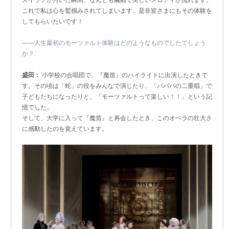
これで私は心を鷲掴みされてしまいます。是非皆さまにもその体験を
してもらいたいです！
――人生最初のモーツァルト体験はどのようなものでしたでしょう
か？
盛田：
小学校の合唱団で、『魔笛』のハイライトに出演したときで
す。その頃は「蛇」の役をみんなで演じたり、「パパパの二重唱」で
子どもたちになったりと、「モーツァルトって楽しい！！」という記
憶でした。
そして、大学に入って『魔笛』と再会したとき、このオペラの壮大さ
に感動したのを覚えています。