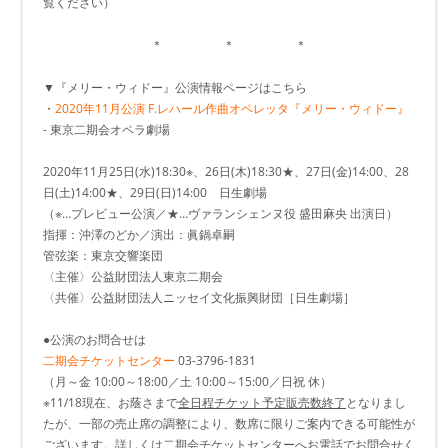
覧ください）
＊ ＊ ＊
▼『メリー・ウィドー』公演情報ページはこちら
・
2020年11月公演 F.レハール作曲オペレッタ『メリー・ウィドー』
- 東京二期会オペラ劇場
2020年11月25日(水)18:30※、26日(木)18:30★、27日(金)14:00、28
日(土)14:00★、29日(日)14:00 日生劇場
（※…プレビュー公演／★…ヴァランシェンヌ役 盛田麻央 出演日）
指揮：沖澤のどか／演出：眞鍋卓嗣
管弦楽：東京交響楽団
〈主催〉公益財団法人東京二期会
〈共催〉公益財団法人ニッセイ文化振興財団［日生劇場］
●公演のお問合せは
二期会チケットセンター
03-3796-1831
（月～金 10:00～18:00／土 10:00～15:00／日祝 休）
※11/18現在、お蔭さまで
全日程チケット予定販売数終了
となりまし
たが、一部の売止席の調整により、数席に限りご案内できる可能性が
ございます。詳しくは二期会チケットセンターへお電話でお問合せく