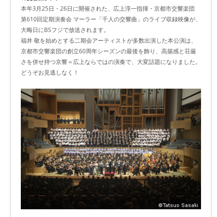
本年3月25日・26日に開催された、広上淳一指揮・京都市交響楽団
第610回定期演奏会 マーラー「千人の交響曲」のライブ収録映像が、
大晦日にBSフジで放送されます。
福井 敬を始めとする二期会アーティストが多数出演した本公演は、
京都市交響楽団の創立60周年シーズンの最後を飾り、高揚感と荘厳
さを併せ持つ京響＝広上ならではの演奏で、大変話題になりました。
どうぞお見逃しなく！