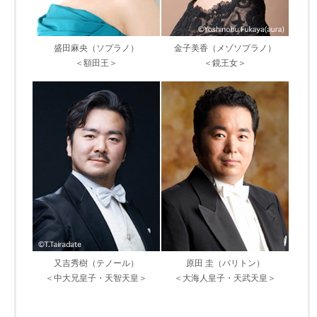
盛田麻央（ソプラノ）
金子美香（メゾソプラノ）
＜額田王＞
＜鏡王女＞
又吉秀樹（テノール）
原田 圭（バリトン）
＜中大兄皇子・天智天皇＞
＜大海人皇子・天武天皇＞