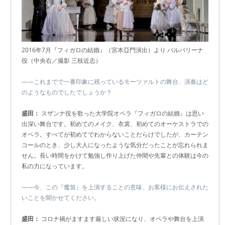
2016年7月『フィガロの結婚』（宮本亞門演出）より バルバリーナ
役（中央右／撮影 三枝近志）
――これまでで一番印象に残っているモーツァルトの舞台、演奏はど
のようなものでしたでしょうか？
盛田：
スザンナ役を歌った大学院オペラ『フィガロの結婚』は思い
出深い舞台です。初めてのメイク、衣裳、初めてのオーケストラでの
オペラ。すべてが初めてでわからないことだらけでしたが、カーテン
コールのとき、少し大人になったような気分だったことが忘れられま
せん。長い時間をかけて勉強し作り上げた仲間や先輩との体験は今の
私の力になっています。
――今、この『魔笛』を上演することの意味、お客様にお伝えされた
いことを聞かせてください。
盛田：
コロナ禍がますます厳しい状況になり、オペラや舞台を上演