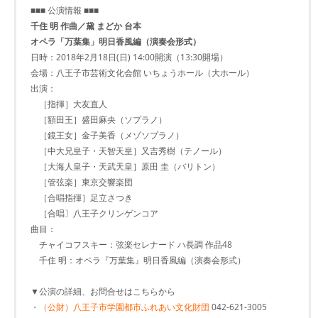
■■■ 公演情報 ■■■
千住 明 作曲／黛 まどか 台本
オペラ「万葉集」明日香風編（演奏会形式）
日時：2018年2月18日(日) 14:00開演（13:30開場）
会場：八王子市芸術文化会館 いちょうホール（大ホール）
出演：
［指揮］大友直人
［額田王］盛田麻央（ソプラノ）
［鏡王女］金子美香（メゾソプラノ）
［中大兄皇子・天智天皇］又吉秀樹（テノール）
［大海人皇子・天武天皇］原田 圭（バリトン）
［管弦楽］東京交響楽団
［合唱指揮］足立さつき
［合唱〕八王子クリンゲンコア
曲目：
チャイコフスキー：弦楽セレナード ハ長調 作品48
千住 明：オペラ『万葉集』明日香風編（演奏会形式）
▼公演の詳細、お問合せはこちらから
・
（公財）八王子市学園都市ふれあい文化財団
042-621-3005