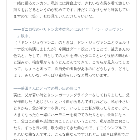
一緒に踊るカンカン。私的には舞台上で、きれいな衣裳を着て激しい
踊りをおどるというのが初めてです。汗だくになりながら練習してい
ますので（笑）、ぜひ見ていただけたらいいな。
――ダニロ役のバリトン宮本益光とは2011年『ドン・ジョヴァン
ニ』以来。
（『ドン・ジョヴァンニ』のときは、ドン・ジョヴァンニとツェルリ
ーナ役で共演しましたが）今回はダニロ役ということで、益光さんの
色気と、そして、男としての人生を描いたダニロという役柄の味わい
と深みが、稽古場からもうどんどんでてきて、こちらが見入ってしま
って。ちょっと困って、次自分の出番があるのにどうしよう、どうし
よう、みたいな。やっぱり素晴らしいなと思っています。
――盛田さんにとっての思い出の歌は？
実は、父が若い時ときシンガーソングライターをしておりました。父
が作曲した「あじさい」という曲があるんですけれども、私が小さい
ときから、父がギターを弾いて、いっしょに私が歌ったりとか、少し
大きくなったら一緒にハーモニーを奏でてみたりとか。最近になっ
て、父はこの曲を楽譜におこしたいということで、私が楽譜におこし
たり。ずっと長い間、歌う続けてきた曲なので、すごくシンプルで、
きれいな曲なんですよ。こんな曲なんですけれど…（続きは動画でご