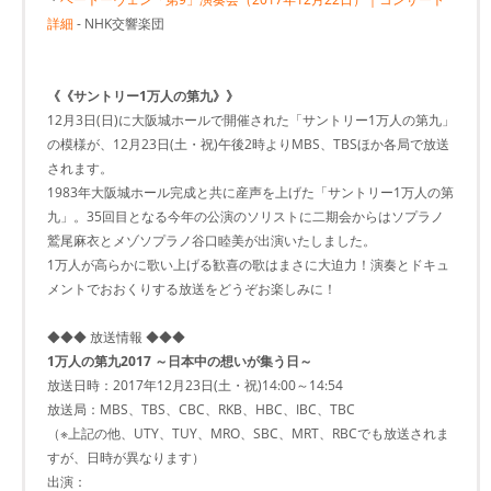
詳細
- NHK交響楽団
《《サントリー1万人の第九》》
12月3日(日)に大阪城ホールで開催された「サントリー1万人の第九」
の模様が、12月23日(土・祝)午後2時よりMBS、TBSほか各局で放送
されます。
1983年大阪城ホール完成と共に産声を上げた「サントリー1万人の第
九」。35回目となる今年の公演のソリストに二期会からはソプラノ
鷲尾麻衣とメゾソプラノ谷口睦美が出演いたしました。
1万人が高らかに歌い上げる歓喜の歌はまさに大迫力！演奏とドキュ
メントでおおくりする放送をどうぞお楽しみに！
◆◆◆ 放送情報 ◆◆◆
1万人の第九2017 ～日本中の想いが集う日～
放送日時：2017年12月23日(土・祝)14:00～14:54
放送局：MBS、TBS、CBC、RKB、HBC、IBC、TBC
（※上記の他、UTY、TUY、MRO、SBC、MRT、RBCでも放送されま
すが、日時が異なります）
出演：