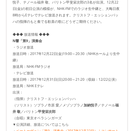
悦子、テノール福井 敬、バリトン甲斐栄次郎の3名が出演。12月22
日(金)の初日公演の模様が、NHK-FMでのラジオ生中継と、大晦日夜
8時からEテレでテレビ放送されます。クリストフ・エッシェンバッ
ハの指揮のもと奏でる歓喜の歌にどうぞご期待ください。
◆◆◆ 放送情報 ◆◆◆
N響「第9」演奏会
・ラジオ放送
放送日時：2017年12月22日(金)19:00～20:30（NHKホールより生中
継）
放送局：NHK-FMラジオ
・テレビ放送
放送日時：2017年12月31日(日)20:00～21:20（収録：12/22公演）
放送局：NHK Eテレ
出演：
（指揮）クリストフ・エッシェンバッハ
（ソリスト）ソプラノ市原 愛／メゾソプラノ
加納悦子
／テノール
福
井 敬
／バリトン
甲斐栄次郎
（合唱）東京オペラシンガーズ
▼公演詳細、放送についてはこちら
・
ベートーヴェン「第9」演奏会（2017年12月22日）｜コンサート