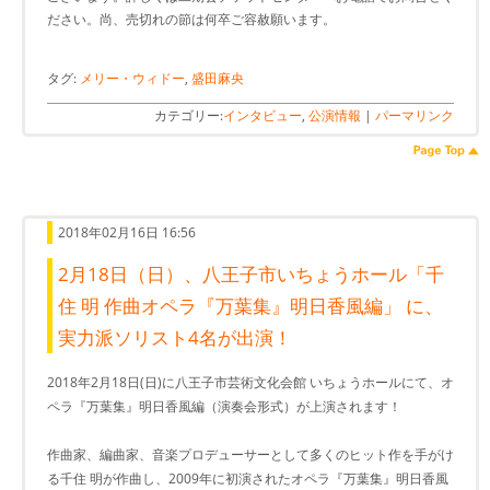
ださい。尚、売切れの節は何卒ご容赦願います。
タグ:
メリー・ウィドー
,
盛田麻央
カテゴリー:
インタビュー
,
公演情報
|
パーマリンク
2018年02月16日 16:56
2月18日（日）、八王子市いちょうホール「千
住 明 作曲オペラ『万葉集』明日香風編」 に、
実力派ソリスト4名が出演！
2018年2月18日(日)に八王子市芸術文化会館 いちょうホールにて、オ
ペラ『万葉集』明日香風編（演奏会形式）が上演されます！
作曲家、編曲家、音楽プロデューサーとして多くのヒット作を手がけ
る千住 明が作曲し、2009年に初演されたオペラ『万葉集』明日香風