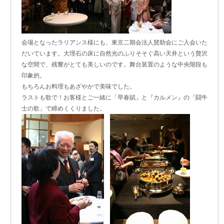
会場となったラリアンス様にも、東京二期会法人賛助会にご入会いた
だいています。大理石の床に自然光のふりそそぐ高い天井という贅沢
な空間で、残響がとても美しいのです。舞台装置のような中央階段も
印象的。
もちろんお料理もあざやかで美味でした。
ラストも歌で！お客様とご一緒に「早春賦」と『カルメン』の「闘牛
士の歌」で締めくくりました。