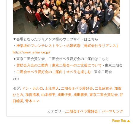
▼会場となったラリアンス様のウェブサイトはこちら
・
神楽坂のフレンチレストラン・結婚式場［株式会社ラリアンス］
http://www.lalliance.jp/
▼東京二期会賛助会、二期会オペラ愛好会のご案内はこちら
・
賛助会入会のご案内｜東京二期会へのご支援について
- 東京二期会
・
二期会オペラ愛好会のご案内｜オペラを楽しむ
- 東京二期会
zen
タグ:
ドン・カルロ
,
上江隼人
,
二期会オペラ愛好会
,
二見麻衣子
,
加賀
ひとみ
,
加賀清孝
,
山本耕平
,
成田伊美
,
成田勝美
,
東京二期会賛助会
,
谷
口睦美
,
青木エマ
カテゴリー:
二期会オペラ愛好会
|
パーマリンク