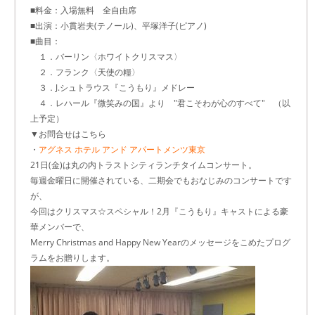
■料金：入場無料 全自由席
■出演：小貫岩夫(テノール)、平塚洋子(ピアノ)
■曲目：
１．バーリン〈ホワイトクリスマス〉
２．フランク〈天使の糧〉
３．J.シュトラウス『こうもり』メドレー
４．レハール『微笑みの国』より "君こそわが心のすべて" （以
上予定）
▼お問合せはこちら
・
アグネス ホテル アンド アパートメンツ東京
21日(金)は丸の内トラストシティランチタイムコンサート。
毎週金曜日に開催されている、二期会でもおなじみのコンサートです
が、
今回はクリスマス☆スペシャル！2月『こうもり』キャストによる豪
華メンバーで、
Merry Christmas and Happy New Yearのメッセージをこめたプログ
ラムをお贈りします。