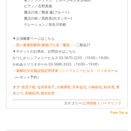
ピアノ／石野真穂
魔法の笛／難波 薫(フルート)
魔法の鈴／髙島美沙(ダンサー)
ナレーション／長谷川初範
▼公演概要ページはこちら
・
黒い薔薇歌劇団 旗揚げ公演『魔笛』
- 二期会21
▼チケットのお求め、お問合せはこちら
かつしかシンフォニーヒルズ 03-5670-2233 （10:00～19:00）
かめありリリオホール 03-5680-3333 （10:00～19:00）
・
葛飾区文化施設指定管理者｜シンフォニーヒルズ・リリオホール
（←ネット予約）
タグ:
加茂下稔
,
塩田美奈子
,
大塚博章
,
宮本益光
,
小林由佳
,
鈴木准
,
青
木エマ
,
高橋絵理
,
鵜木絵里
カテゴリー:
公演情報
|
パーマリンク