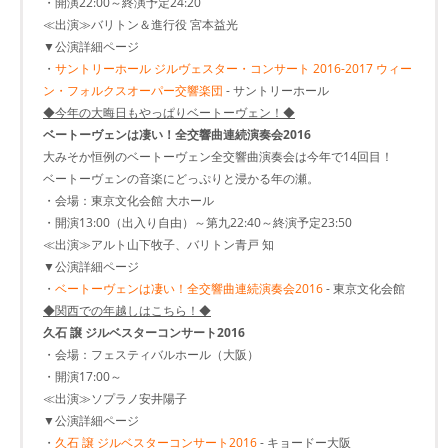
・開演22:00～終演予定24:20
≪出演≫バリトン＆進行役 宮本益光
▼公演詳細ページ
・
サントリーホール ジルヴェスター・コンサート 2016-2017 ウィー
ン・フォルクスオーパー交響楽団
- サントリーホール
◆今年の大晦日もやっぱりベートーヴェン！◆
ベートーヴェンは凄い！全交響曲連続演奏会2016
大みそか恒例のベートーヴェン全交響曲演奏会は今年で14回目！
ベートーヴェンの音楽にどっぷりと浸かる年の瀬。
・会場：東京文化会館 大ホール
・開演13:00（出入り自由）～第九22:40～終演予定23:50
≪出演≫アルト山下牧子、バリトン青戸 知
▼公演詳細ページ
・
ベートーヴェンは凄い！全交響曲連続演奏会2016
- 東京文化会館
◆関西での年越しはこちら！◆
久石 譲 ジルベスターコンサート2016
・会場：フェスティバルホール（大阪）
・開演17:00～
≪出演≫ソプラノ安井陽子
▼公演詳細ページ
・
久石 譲 ジルベスターコンサート2016
- キョードー大阪