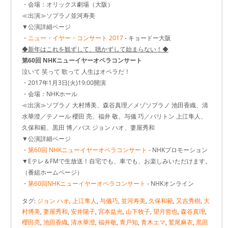
・会場：オリックス劇場（大阪）
≪出演≫ソプラノ並河寿美
▼公演詳細ページ
・
ニュー・イヤー・コンサート 2017
- キョードー大阪
◆新年はこれを観ずして、聴かずして始まらない！◆
第60回 NHKニューイヤーオペラコンサート
泣いて 笑って 歌って 人生はオペラだ！
・2017年1月3日(火)19:00開演
・会場：NHKホール
≪出演≫ソプラノ 大村博美、森谷真理／メゾソプラノ 池田香織、清
水華澄／テノール 櫻田 亮、福井 敬、与儀 巧／バリトン 上江隼人、
久保和範、黒田 博／バス ジョン ハオ、妻屋秀和
▼公演詳細ページ
・
第60回 NHKニューイヤーオペラコンサート
- NHKプロモーション
▼Eテレ＆FMで生放送！自宅でも、車でも、お楽しみいただけます。
（番組ホームページ）
・
第60回NHKニューイヤーオペラコンサート
- NHKオンライン
タグ:
ジョン ハオ
,
上江隼人
,
与儀巧
,
並河寿美
,
久保和範
,
又吉秀樹
,
大
村博美
,
妻屋秀和
,
安井陽子
,
宮本益光
,
山下牧子
,
望月哲也
,
森谷真理
,
櫻田亮
,
池田香織
,
清水華澄
,
福井敬
,
青戸知
,
青木エマ
,
鷲尾麻衣
,
黒田