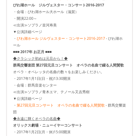
びわ湖ホール ジルヴェスター・コンサート2016-2017
・会場：びわ湖ホール大ホール（滋賀）
・開演22:00～
≪出演≫ソプラノ並河寿美
▼公演詳細ページ
・
びわ湖ホール ジルヴェスター・コンサート2016-2017
- びわ湖ホ
ール
■■■ 2017年 お正月 ■■■
◆クラシック初めは元旦から！◆
群馬交響楽団 第27回元旦コンサート オペラの名曲で綴る人間賛歌
オペラ・オペレッタの名曲の数々をお楽しみください。
・2017年1月1日(日・祝)13:30開演
・会場：群馬音楽センター
≪出演≫ソプラノ青木エマ、テノール又吉秀樹
▼公演詳細ページ
・
第27回元旦コンサート オペラの名曲で綴る人間賛歌
- 群馬交響楽
団
◆永遠に輝くオペラの名曲◆
オリックス劇場・ニューイヤーコンサート
・2017年1月2日(月・休)15:00開演