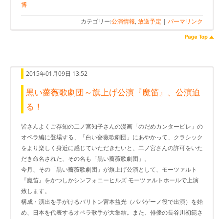
博
カテゴリー:
公演情報
,
放送予定
|
パーマリンク
2015年01月09日 13:52
黒い薔薇歌劇団～旗上げ公演『魔笛』、公演迫
る！
皆さんよくご存知の二ノ宮知子さんの漫画「のだめカンタービレ」の
オペラ編に登場する、「白い薔薇歌劇団」にあやかって、クラシック
をより楽しく身近に感じていただきたいと、二ノ宮さんの許可をいた
だき命名された、その名も「黒い薔薇歌劇団」。
今月、その「黒い薔薇歌劇団」が旗上げ公演として、モーツァルト
『魔笛』をかつしかシンフォニーヒルズ モーツァルトホールで上演
致します。
構成・演出を手がけるバリトン宮本益光（パパゲーノ役で出演）を始
め、日本を代表するオペラ歌手が大集結。また、俳優の長谷川初範さ