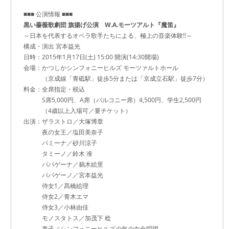
■■■ 公演情報 ■■■
黒い薔薇歌劇団 旗揚げ公演 W.A.モーツアルト『魔笛』
～日本を代表するオペラ歌手たちによる、極上の音楽体験!!～
構成・演出 宮本益光
日時：2015年1月17日(土) 15:00 開演(14:30開場)
会場：かつしかシンフォニーヒルズ モーツァルトホール
（京成線「青砥駅」徒歩5分または「京成立石駅」徒歩7分）
料金：全席指定・税込
S席5,000円、A席（バルコニー席）4,500円、学生2,500円
（4歳以上入場可／要チケット）
出演：ザラストロ／大塚博章
夜の女王／塩田美奈子
パミーナ／砂川涼子
タミーノ／鈴木 准
パパゲーナ／鵜木絵里
パパゲーノ／宮本益光
侍女1／髙橋絵理
侍女2／青木エマ
侍女3／小林由佳
モノスタトス／加茂下 稔
童子／シンフォニーヒルズ少年少女合唱団