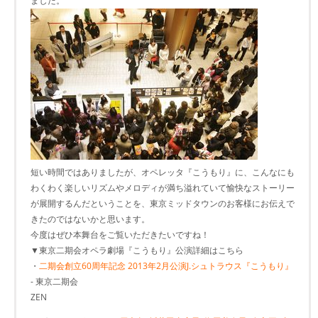
ました。
短い時間ではありましたが、オペレッタ『こうもり』に、こんなにも
わくわく楽しいリズムやメロディが満ち溢れていて愉快なストーリー
が展開するんだということを、東京ミッドタウンのお客様にお伝えで
きたのではないかと思います。
今度はぜひ本舞台をご覧いただきたいですね！
▼東京二期会オペラ劇場『こうもり』公演詳細はこちら
・
二期会創立60周年記念 2013年2月公演J.シュトラウス『こうもり』
- 東京二期会
ZEN