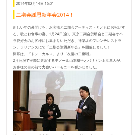
2014年02月14日 16:01
二期会謝恩新年会2014！
新しい年の幕開けを、お客様と二期会アーティストとともにお祝いす
る、歌とお食事の宴。1月24日(金)、東京二期会賛助会と二期会オペ
ラ愛好会のお客様にお集まりいただき、神楽坂のフレンチレストラ
ン、ラリアンスにて「二期会謝恩新年会」を開催しました！
開幕は、『ドン・カルロ』より「友情の二重唱」
2月公演で実際に共演するテノール山本耕平とバリトン上江隼人が、
お客様の目の前で力強いハーモニーを響かせました。