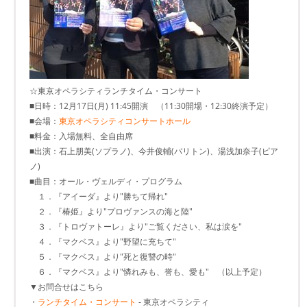
☆東京オペラシティランチタイム・コンサート
■日時：12月17日(月) 11:45開演 （11:30開場・12:30終演予定）
■会場：
東京オペラシティコンサートホール
■料金：入場無料、全自由席
■出演：石上朋美(ソプラノ)、今井俊輔(バリトン)、湯浅加奈子(ピア
ノ)
■曲目：オール・ヴェルディ・プログラム
１．『アイーダ』より"勝ちて帰れ"
２．『椿姫』より"プロヴァンスの海と陸"
３．『トロヴァトーレ』より"ご覧ください、私は涙を"
４．『マクベス』より"野望に充ちて"
５．『マクベス』より"死と復讐の時"
６．『マクベス』より"憐れみも、誉も、愛も" （以上予定）
▼お問合せはこちら
・
ランチタイム・コンサート
- 東京オペラシティ