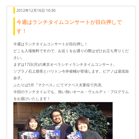
2012年12月16日 10:30
今週はランチタイムコンサートが目白押しで
す！
今週はランチタイムコンサートが目白押し！
どこも入場無料ですので、お近くをお通りの際はぜひお立ち寄りくだ
さい。
まずは17日(月)の東京オペラシティランチタイムコンサート。
ソプラノ石上朋美とバリトン今井俊輔が登場します。ピアノは湯浅加
奈子。
ふたりは5月『マクベス』にてマクベス夫妻役で共演。
今回のランチタイムでも、熱い熱いオール・ヴェルディ・プログラム
をお届けいたします！