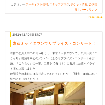
カテゴリー:
アーティスト情報
,
スタッフブログ
,
チケット情報
,
公演情
報
|
パーマリンク
2012年12月01日 15:07
東京ミッドタウンでサプライズ・コンサート！
連休のど真ん中の11月24日(土)、東京ミッドタウンで、２月公演『こ
うもり』出演者中心のメンバーによるサプライズ・コンサートを実
施。『こうもり』の一幕、二幕を15分（！）に凝縮した超ハイライ
ト版を上演しました。
時間場所は事前には未発表…ではありましたが、「開演」直前にはご
覧のとおりの人だかり。