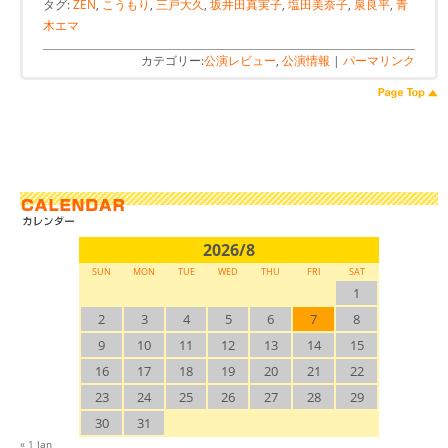
タグ:
ZEN
,
こうもり
,
三戸大久
,
坂井田真実子
,
塩田美奈子
,
泉良平
,
青
木エマ
カテゴリー:
公演レビュー
,
公演情報
|
パーマリンク
2026/8
SUN
MON
TUE
WED
THU
FRI
SAT
1
2
3
4
5
6
7
8
9
10
11
12
13
14
15
16
17
18
19
20
21
22
23
24
25
26
27
28
29
30
31
« 1 Jan