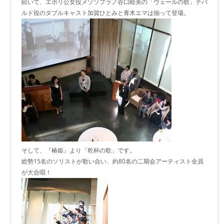
続いて、エボリ公女役メゾソプラノ谷口睦美の「ヴェールの歌」テバ
ルド役のダブルキャスト加賀ひとみと青木エマは揃って登場。
そして、『椿姫』より「乾杯の歌」です。
総勢15名のソリストが歌い合い、約80名の二期会アーティスト全員
が大合唱！