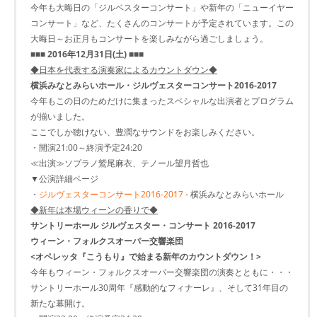
今年も大晦日の「ジルベスターコンサート」や新年の「ニューイヤー
コンサート」など、たくさんのコンサートが予定されています。この
大晦日～お正月もコンサートを楽しみながら過ごしましょう。
■■■ 2016年12月31日(土) ■■■
◆日本を代表する演奏家によるカウントダウン◆
横浜みなとみらいホール・ジルヴェスターコンサート2016-2017
今年もこの日のためだけに集まったスペシャルな出演者とプログラム
が揃いました。
ここでしか聴けない、豊潤なサウンドをお楽しみください。
・開演21:00～終演予定24:20
≪出演≫ソプラノ鷲尾麻衣、テノール望月哲也
▼公演詳細ページ
・
ジルヴェスターコンサート2016-2017
- 横浜みなとみらいホール
◆新年は本場ウィーンの香りで◆
サントリーホール ジルヴェスター・コンサート 2016-2017
ウィーン・フォルクスオーパー交響楽団
<オペレッタ『こうもり』で始まる新年のカウントダウン！>
今年もウィーン・フォルクスオーパー交響楽団の演奏とともに・・・
サントリーホール30周年『感動的なフィナーレ』、そして31年目の
新たな幕開け。