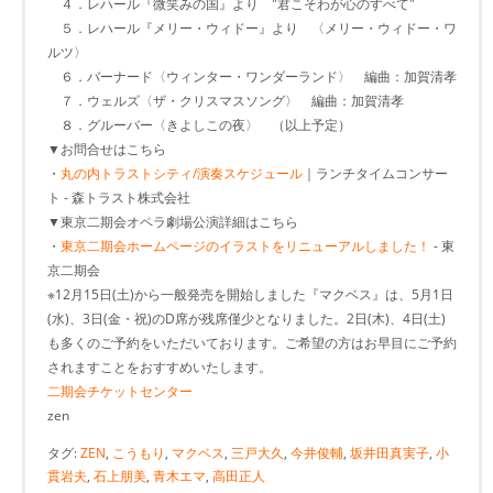
４．レハール『微笑みの国』より "君こそわが心のすべて"
５．レハール『メリー・ウィドー』より 〈メリー・ウィドー・ワ
ルツ〉
６．バーナード〈ウィンター・ワンダーランド〉 編曲：加賀清孝
７．ウェルズ〈ザ・クリスマスソング〉 編曲：加賀清孝
８．グルーバー〈きよしこの夜〉 （以上予定）
▼お問合せはこちら
・
丸の内トラストシティ/演奏スケジュール
｜ランチタイムコンサー
ト - 森トラスト株式会社
▼東京二期会オペラ劇場公演詳細はこちら
・
東京二期会ホームページのイラストをリニューアルしました！
- 東
京二期会
※12月15日(土)から一般発売を開始しました『マクベス』は、5月1日
(水)、3日(金・祝)のD席が残席僅少となりました。2日(木)、4日(土)
も多くのご予約をいただいております。ご希望の方はお早目にご予約
されますことをおすすめいたします。
二期会チケットセンター
zen
タグ:
ZEN
,
こうもり
,
マクベス
,
三戸大久
,
今井俊輔
,
坂井田真実子
,
小
貫岩夫
,
石上朋美
,
青木エマ
,
高田正人