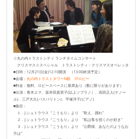
☆丸の内トラストシティ ランチタイムコンサート
クリスマス☆スペシャル トラストシティ・クリスマスオペレッタ
■日時：12月21日(金)12:10開演 （13:00終演予定）
■会場：
丸の内トラストタワーN館 1Fロビー
■料金：無料、ロビースペースに座席あり（数に限りがあります）
■出演：青木エマ、坂井田真実子(以上ソプラノ）、高田正人(テノー
ル)、三戸大久(バスバリトン)、平塚洋子(ピアノ)
■曲目：
１．J.シュトラウス『こうもり』より "歌え、踊れ"
２．J.シュトラウス『こうもり』より "私は客を招くのが好き"
３．J.シュトラウス『こうもり』より "公爵様、あなたのようなお
方は"