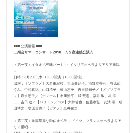
■■■ 公演情報 ■■■
二期会サマーコンサート2018 ☆２夜連続公演☆
＜第一夜＞イタオペ三昧パートII ～イタリアオペラよりアリア重唱
～
日時：8月23日(木) 18:30開演（18:00開場）
出演：【ソプラノ】大倉由紀枝、大山亜紀子、清野友香莉、谷原め
ぐみ、中村真紀、山口清子、横山恵子、吉田愼知子／【メゾソプラ
ノ】森永朝子／【テノール】市川浩平、城 宏憲、福井 敬、星 洋
二、吉田 連／【バリトン／バス】大井哲也、佐藤泰弘、友清 崇、成
田博之、増原英也／【ピアノ】鳥井俊之
＜第二夜＞重厚華麗な独仏オペラ ～ドイツ、フランスオペラよりア
リア重唱～