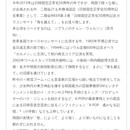
今年2015年は日韓国交正常化50周年の年ですが、両国で様々な催し
が企画される中、二期会21も外務省認定《日韓国交正常化50周年記
念事業》として、二期会WEEK第３夜「日韓国交正常化50周年記念ガ
ラコンサート『海を越えて』」をお送り致します。
本公演をリードするのは、ソプラノのチョン・ウォルソン（田月
仙）。
世界各国でオペラやコンサートに出演する中、1985年平壌公演では
金日成主席の前で歌い、1994年にはソウル定都600年記念オペラ
『カルメン』に主演して初の南北コリア公演を実現。
2002年ワールドカップ日韓共催時には、小泉純一郎内閣総理大臣主
催・金大中韓国大統領歓迎公演にて独唱するなど、まさに『海を越え
て』の活躍を遂げています。
昨今の＜韓流ブーム＞にも音楽家の立場から鋭い視点で分析をしてお
り、少女時代や東方神起を擁する韓国最大の芸能事務所SMエンタテ
インメント社長のイ・スマンや２PMを手掛けるトップ・プロデュー
サーのパク・ジニョンを紹介するなど、K-POPの最新事情とその底流
にある日韓音楽交流史に迫るノンフィクション「K-POP 遙かなる記
憶」*（小学館）なども上梓しています。
両国の友情が「歌」によって、より強く、より深いものになることを
願わずにおれません。