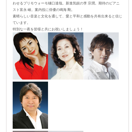
わせるプリモウォーモ樋口達哉。新進気鋭の李 宗潤。期待のピアニ
スト富永 峻。案内役に俳優の鳴海 剛。
素晴らしい音楽と文化を通して、愛と平和と感動を共有出来ると信じ
ています。
特別な一夜を皆様と共にお祝いしましょう！