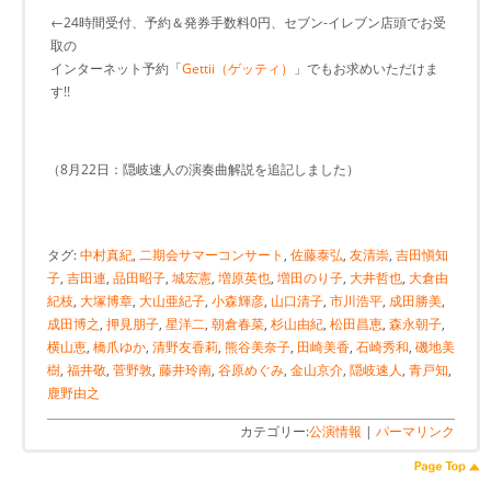
←24時間受付、予約＆発券手数料0円、セブン-イレブン店頭でお受
取の
インターネット予約「
Gettii（ゲッティ）
」でもお求めいただけま
す!!
（8月22日：隠岐速人の演奏曲解説を追記しました）
タグ:
中村真紀
,
二期会サマーコンサート
,
佐藤泰弘
,
友清崇
,
吉田愼知
子
,
吉田連
,
品田昭子
,
城宏憲
,
増原英也
,
増田のり子
,
大井哲也
,
大倉由
紀枝
,
大塚博章
,
大山亜紀子
,
小森輝彦
,
山口清子
,
市川浩平
,
成田勝美
,
成田博之
,
押見朋子
,
星洋二
,
朝倉春菜
,
杉山由紀
,
松田昌恵
,
森永朝子
,
横山恵
,
橋爪ゆか
,
清野友香莉
,
熊谷美奈子
,
田崎美香
,
石崎秀和
,
磯地美
樹
,
福井敬
,
菅野敦
,
藤井玲南
,
谷原めぐみ
,
金山京介
,
隠岐速人
,
青戸知
,
鹿野由之
カテゴリー:
公演情報
|
パーマリンク