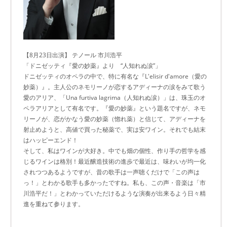
【8月23日出演】 テノール 市川浩平
「ドニゼッティ『愛の妙薬』より “人知れぬ涙”」
ドニゼッティのオペラの中で、特に有名な『L'elisir d'amore（愛の
妙薬）』。主人公のネモリーノが恋するアディーナの涙をみて歌う
愛のアリア、「Una furtiva lagrima（人知れぬ涙）」は、珠玉のオ
ペラアリアとして有名です。『愛の妙薬』という題名ですが、ネモ
リーノが、恋がかなう愛の妙薬（惚れ薬）と信じて、アディーナを
射止めようと、高値で買った秘薬で、実は安ワイン。それでも結末
はハッピーエンド！
そして、私はワインが大好き。中でも畑の個性、作り手の哲学を感
じるワインは格別！最近醸造技術の進歩で最近は、味わいが均一化
されつつあるようですが、昔の歌手は一声聴くだけで「この声は
っ！」とわかる歌手も多かったですね。私も、この声・音楽は「市
川浩平だ！」とわかっていただけるような演奏が出来るよう日々精
進を重ねて参ります。