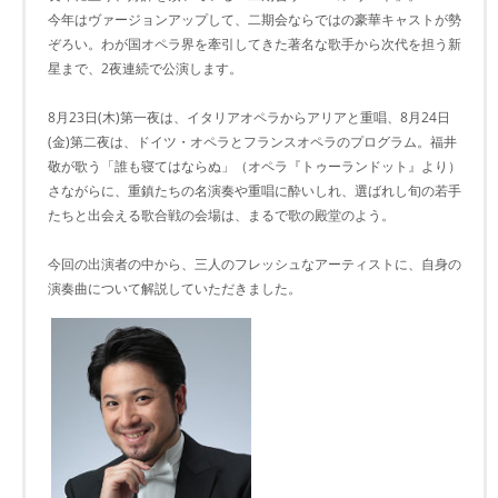
今年はヴァージョンアップして、二期会ならではの豪華キャストが勢
ぞろい。わが国オペラ界を牽引してきた著名な歌手から次代を担う新
星まで、2夜連続で公演します。
8月23日(木)第一夜は、イタリアオペラからアリアと重唱、8月24日
(金)第二夜は、ドイツ・オペラとフランスオペラのプログラム。福井
敬が歌う「誰も寝てはならぬ」（オペラ『トゥーランドット』より）
さながらに、重鎮たちの名演奏や重唱に酔いしれ、選ばれし旬の若手
たちと出会える歌合戦の会場は、まるで歌の殿堂のよう。
今回の出演者の中から、三人のフレッシュなアーティストに、自身の
演奏曲について解説していただきました。