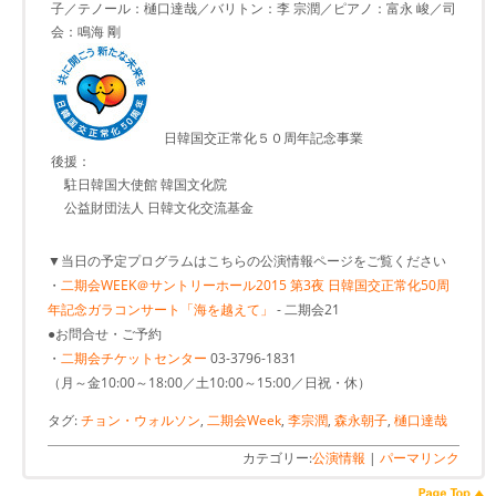
子／テノール：樋口達哉／バリトン：李 宗潤／ピアノ：富永 峻／司
会：鳴海 剛
日韓国交正常化５０周年記念事業
後援：
駐日韓国大使館 韓国文化院
公益財団法人 日韓文化交流基金
▼当日の予定プログラムはこちらの公演情報ページをご覧ください
・
二期会WEEK＠サントリーホール2015 第3夜 日韓国交正常化50周
年記念ガラコンサート「海を越えて」
- 二期会21
●お問合せ・ご予約
・
二期会チケットセンター
03-3796-1831
（月～金10:00～18:00／土10:00～15:00／日祝・休）
タグ:
チョン・ウォルソン
,
二期会Week
,
李宗潤
,
森永朝子
,
樋口達哉
カテゴリー:
公演情報
|
パーマリンク