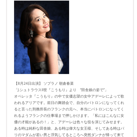
【8月24日出演】 ソプラノ 朝倉春菜
「J.シュトラウスII世『こうもり』より “田舎娘の姿で”」
オペレッタ『こうもり』の中で女優志望の女中アデーレによって歌
われるアリアです。前日の舞踏会で、自分のパトロンになってくれ
ると言った刑務所長のフランクの元へ、本当にパトロンになってく
れるようフランクの仕事場まで押しかけます。「私にはこんなに女
優の才能があるの！」と、アデーレは色々な役を演じてみせます。
ある時は純朴な田舎娘、ある時は偉大な女王様、そしてある時はパ
リのマダムが若い男と浮気してるところへ突然ダンナが帰って来て