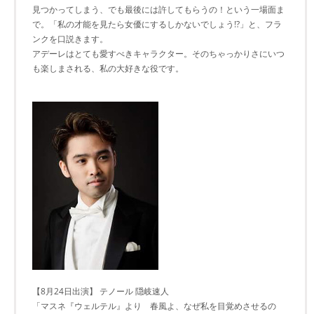
見つかってしまう、でも最後には許してもらうの！という一場面ま
で。「私の才能を見たら女優にするしかないでしょう!?」と、フラ
ンクを口説きます。
アデーレはとても愛すべきキャラクター。そのちゃっかりさにいつ
も楽しまされる、私の大好きな役です。
【8月24日出演】 テノール 隠岐速人
「マスネ『ウェルテル』より 春風よ、なぜ私を目覚めさせるの