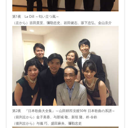
第1夜 La Dill ～匂い立つ風～
（左から）吉田貴至、彌勒忠史、岩田健志、坂下忠弘、金山京介
第2夜 『日本歌曲大全集』～山田耕筰没後50年 日本歌曲の系譜～
（前列左から）金子美香、与那城 敬、新垣 隆、朴 令鈴
（後列左から）与儀 巧、盛田麻央、彌勒忠史