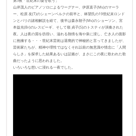
第5夜「世紀末の愛を歌う」
山岸茂人のピアノソロによるワーグナー、伊原直子(Ms)のマーラ
ー、松原 友(T)のシェーンベルクの前半と、林望氏の19世紀末ロンド
ンとパリの諸相解説を経て、後半は森永朝子(Ms)のショ­ーソン、宮
本益光(Br)のレスピーギ、そして嶺 貞子(S)のトスティが演奏された
夜。人は夜の淵を彷徨い、溢れる熱情を海や泉に浸し、亡き人の面影
に抱擁する・・・世紀末芸術は退­廃的で神秘的と言ってきましたが、
芸術家たちが、精神や理性ではなくそれ以前の無意識や情念に「人間
らしさ」を探求した結果あるいは証拠が、まさにこの夜に歌われた歌
曲だ­ったように思われました。
いろいろな想いに浸れる一夜でした。