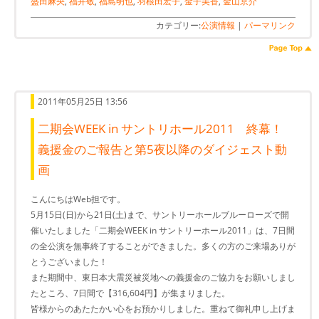
盛田麻央
,
福井敬
,
福島明也
,
羽根田宏子
,
金子美香
,
金山京介
カテゴリー:
公演情報
|
パーマリンク
2011年05月25日 13:56
二期会WEEK in サントリホール2011 終幕！
義援金のご報告と第5夜以降のダイジェスト動
画
こんにちはWeb担です。
5月15日(日)から21日(土)まで、サントリーホールブルーローズで開
催いたしました「二期会WEEK in サントリーホール2011」は、7日間
の全公演を無事終了することができました。多くの方のご来場ありが
とうございました！
また期間中、東日本大震災被災地への義援金のご協力をお願いしまし
たところ、7日間で【316,604円】が集まりました。
皆様からのあたたかい心をお預かりしました。重ねて御礼申し上げま