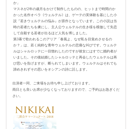
か」
マスネが2年の歳月をかけて制作したものの、ヒットまで時間のか
かった名作オペラ《ウェルテル》は、ゲーテの実体験を基にした小
説『若きウェルテルの悩み』が原作となっています。この小説は当
時の若者たちを虜にし、主人公ウェルテルの生き様を模倣して失恋
して自殺する若者が出るほど人気を博しました。
第3幕で歌われるこのアリア「春風よ、なぜ私を目覚めさせるの
か？」は、若く純粋な青年ウェルテルの悲痛な叫びです。ウェルテ
ルはシャルロッテに一目惚れしたのですが彼女にはすでに婚約者が
いました。その後結婚したシャルロッテと再会したウェルテルは再
び思いを告げますが、断られてしまいます。ウェルテルはそれでも
諦めきれずその思いをオシアンの詩に託します。
出演者一同、ご来場をお待ち申し上げております。
両日とも良いお席が少なくなっておりますので、ご予約はお急ぎくだ
さい。