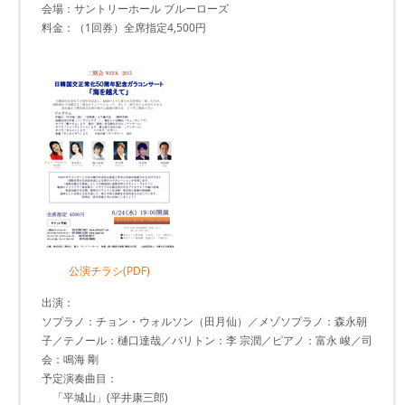
会場：サントリーホール ブルーローズ
料金：（1回券）全席指定4,500円
公演チラシ(PDF)
出演：
ソプラノ：チョン・ウォルソン（田月仙）／メゾソプラノ：森永朝
子／テノール：樋口達哉／バリトン：李 宗潤／ピアノ：富永 峻／司
会：鳴海 剛
予定演奏曲目：
「平城山」(平井康三郎)