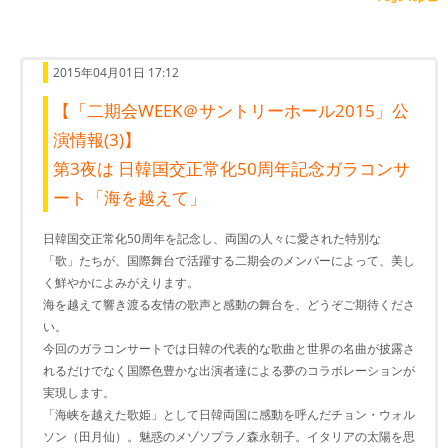
2015年04月01日 17:12
【「二期会WEEK＠サントリーホール2015」公
演情報(3)】
第3夜は 日韓国交正常化50周年記念ガラコンサ
ート「海を越えて」
日韓国交正常化50周年を記念し、両国の人々に愛された特別な
「歌」たちが、国際舞台で活躍する二期会のメンバーによって、美し
く鮮やかによみがえります。
海を越えて響き渡る友情の歌声と感動の舞台を、どうぞご期待くださ
い。
今回のガラコンサートでは日韓の代表的な歌曲と世界の名曲が披露さ
れるだけでなく国際色豊かな出演者達による夢のコラボレーションが
実現します。
「海峡を越えた歌姫」として日韓両国に感動を呼んだチョン・ウォル
ソン（田月仙）。魅惑のメゾソプラノ森永朝子。イタリアの太陽を思