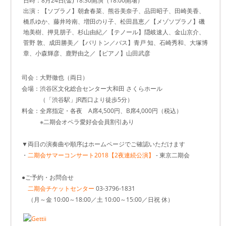
日時：8月24日(金) 18:30開演（18:00開場）
出演：【ソプラノ】朝倉春菜、熊谷美奈子、品田昭子、田崎美香、
橋爪ゆか、藤井玲南、増田のり子、松田昌恵／【メゾソプラノ】磯
地美樹、押見朋子、杉山由紀／【テノール】隠岐速人、金山京介、
菅野 敦、成田勝美／【バリトン／バス】青戸 知、石崎秀和、大塚博
章、小森輝彦、鹿野由之／【ピアノ】山田武彦
司会：大野徹也（両日）
会場：渋谷区文化総合センター大和田 さくらホール
（「渋谷駅」JR西口より徒歩5分）
料金：全席指定・各夜 A席4,500円、B席4,000円（税込）
※二期会オペラ愛好会会員割引あり
▼両日の演奏曲や順序はホームページでご確認いただけます
・
二期会サマーコンサート2018【2夜連続公演】
- 東京二期会
●ご予約・お問合せ
二期会チケットセンター
03-3796-1831
（月～金 10:00～18:00／土 10:00～15:00／日祝 休）