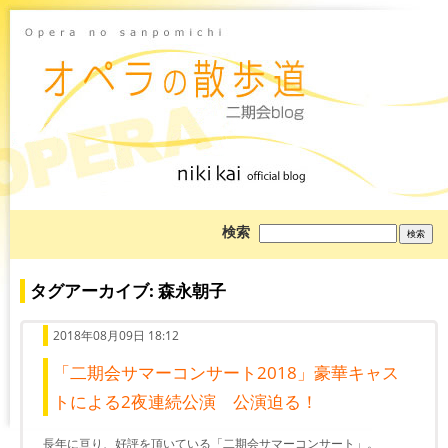
ブ
検索
ロ
グ
を
検
タグアーカイブ: 森永朝子
索:
2018年08月09日 18:12
「二期会サマーコンサート2018」豪華キャス
トによる2夜連続公演 公演迫る！
長年に亘り、好評を頂いている「二期会サマーコンサート」。