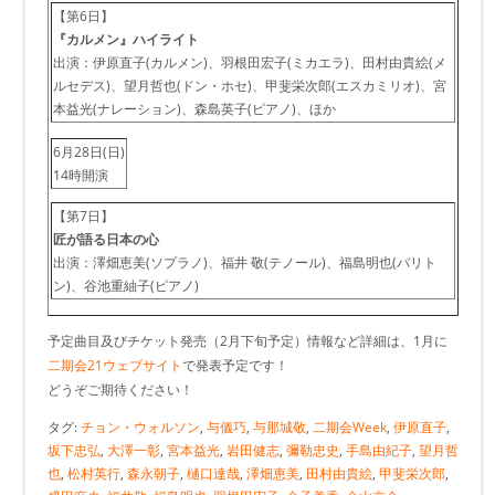
【第6日】
『カルメン』ハイライト
出演：伊原直子(カルメン)、羽根田宏子(ミカエラ)、田村由貴絵(メ
ルセデス)、望月哲也(ドン・ホセ)、甲斐栄次郎(エスカミリオ)、宮
本益光(ナレーション)、森島英子(ピアノ)、ほか
6月28日(日)
14時開演
【第7日】
匠が語る日本の心
出演：澤畑恵美(ソプラノ)、福井 敬(テノール)、福島明也(バリト
ン)、谷池重紬子(ピアノ)
予定曲目及びチケット発売（2月下旬予定）情報など詳細は、1月に
二期会21ウェブサイト
で発表予定です！
どうぞご期待ください！
タグ:
チョン・ウォルソン
,
与儀巧
,
与那城敬
,
二期会Week
,
伊原直子
,
坂下忠弘
,
大澤一彰
,
宮本益光
,
岩田健志
,
彌勒忠史
,
手島由紀子
,
望月哲
也
,
松村英行
,
森永朝子
,
樋口達哉
,
澤畑恵美
,
田村由貴絵
,
甲斐栄次郎
,