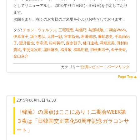
としてリニューアルし、2016年7月1日(金)～3日(日)を予定しており
ます。
次回もまた、多くのお客様のご来場を心よりお待ちしております！
タグ:
チョン・ウォルソン
,
三宅理恵
,
与儀巧
,
与那城敬
,
二期会Week
,
伊原直子
,
坂下忠弘
,
大澤一彰
,
宮本益光
,
岩田健志
,
彌勒忠史
,
手島由紀
子
,
望月哲也
,
李宗潤
,
松村英行
,
森永朝子
,
樋口達哉
,
澤畑恵美
,
田村由
貴絵
,
甲斐栄次郎
,
盛田麻央
,
福井敬
,
福島明也
,
羽根田宏子
,
金子美香
,
金山京介
カテゴリー:
公演レビュー
|
パーマリンク
2015年06月15日 12:33
〈韓流〉の原点はここにあり！二期会WEEK第
３夜は「日韓国交正常化50周年記念ガラコンサ
ート」