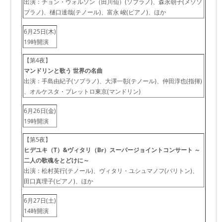
出演：チョン・ウォルソン（田川仙）(ソプラノ)、森永朝子(メゾソ
プラノ)、樋口達哉(テノール)、富永 峻(ピアノ)、ほか
6月25日(木)
19時開演
【第4夜】
マンドリンと歌う 世界の名曲
出演：手島由紀子(ソプラノ)、大澤一彰(テノール)、仲田淳也(指揮)
、オルケスタ・プレットロ東京(マンドリン)
6月26日(金)
19時開演
【第5夜】
ヒデユキ（T）&ヴィタリ（Br）スーパージョイントコンサート ～
二人の歌魂をとどけに～
出演：松村英行(テノール)、ヴィタリ・ユシュマノフ(バリトン)、
田口真理子(ピアノ)、ほか
6月27日(土)
14時開演