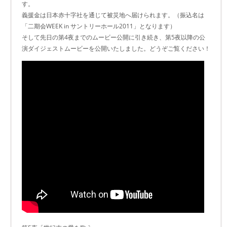
す。
義援金は日本赤十字社を通じて被災地へ届けられます。（振込名は
「二期会WEEK in サントリーホール2011」となります）
そして先日の第4夜までのムービー公開に引き続き、第5夜以降の公
演ダイジェストムービーを公開いたしました。どうぞご覧ください！