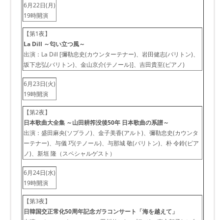
6月22日(月)
19時開演
【第1夜】
La Dill ～匂い立つ風～
出演：La Dill [彌勒忠史(カウンターテナー)、岩田健志(バリトン)、
坂下忠弘(バリトン)、金山京介(テノール)]、吉田貴至(ピアノ)
6月23日(火)
19時開演
【第2夜】
日本歌曲大全集 ～山田耕筰没後50年 日本歌曲の系譜～
出演：盛田麻央(ソプラノ)、金子美香(アルト)、彌勒忠史(カウンタ
ーテナー)、与儀 巧(テノール)、与那城 敬(バリトン)、朴 令鈴(ピア
ノ)、新垣 隆（スペシャルゲスト）
6月24日(水)
19時開演
【第3夜】
日韓国交正常化50周年記念ガラコンサート「海を越えて」