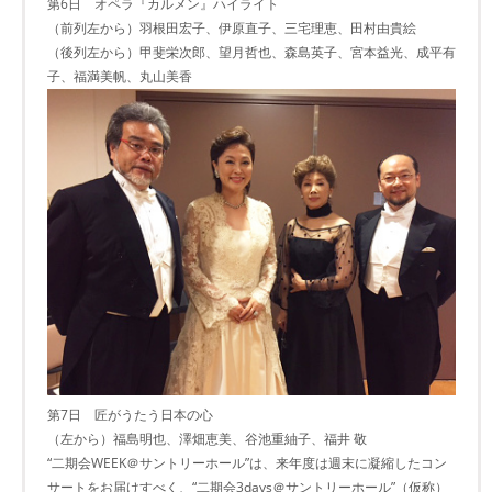
第6日 オペラ『カルメン』ハイライト
（前列左から）羽根田宏子、伊原直子、三宅理恵、田村由貴絵
（後列左から）甲斐栄次郎、望月哲也、森島英子、宮本益光、成平有
子、福満美帆、丸山美香
第7日 匠がうたう日本の心
（左から）福島明也、澤畑恵美、谷池重紬子、福井 敬
“二期会WEEK＠サントリーホール”は、来年度は週末に凝縮したコン
サートをお届けすべく、“二期会3days＠サントリーホール”（仮称）