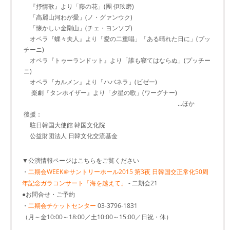
『抒情歌』より「藤の花」(團 伊玖磨)
「高麗山河わが愛」(ノ・グァンウク)
「懐かしい金剛山」(チェ・ヨンソプ)
オペラ『蝶々夫人』より「愛の二重唱」「ある晴れた日に」(プッ
チーニ)
オペラ『トゥーランドット』より「誰も寝てはならぬ」(プッチー
ニ)
オペラ『カルメン』より「ハバネラ」(ビゼー)
楽劇『タンホイザー』より「夕星の歌」(ワーグナー)
…ほか
後援：
駐日韓国大使館 韓国文化院
公益財団法人 日韓文化交流基金
▼公演情報ページはこちらをご覧ください
・
二期会WEEK＠サントリーホール2015 第3夜 日韓国交正常化50周
年記念ガラコンサート「海を越えて」
- 二期会21
●お問合せ・ご予約
・
二期会チケットセンター
03-3796-1831
（月～金10:00～18:00／土10:00～15:00／日祝・休）