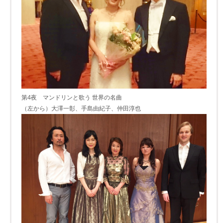
第4夜 マンドリンと歌う 世界の名曲
（左から）大澤一彰、手島由紀子、仲田淳也