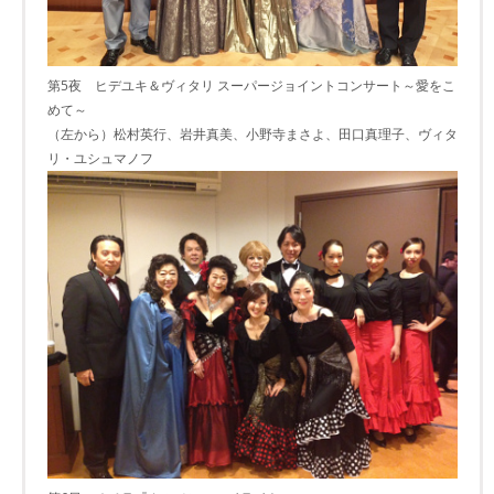
第5夜 ヒデユキ＆ヴィタリ スーパージョイントコンサート～愛をこ
めて～
（左から）松村英行、岩井真美、小野寺まさよ、田口真理子、ヴィタ
リ・ユシュマノフ