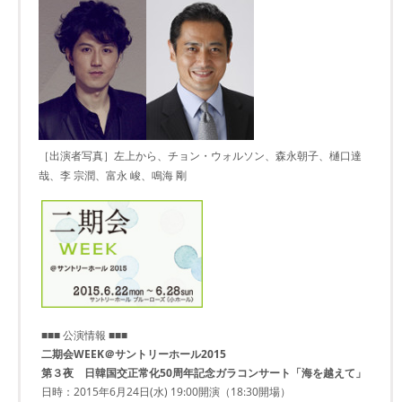
［出演者写真］左上から、チョン・ウォルソン、森永朝子、樋口達
哉、李 宗潤、富永 峻、鳴海 剛
■■■ 公演情報 ■■■
二期会WEEK＠サントリーホール2015
第３夜 日韓国交正常化50周年記念ガラコンサート「海を越えて」
日時：2015年6月24日(水) 19:00開演（18:30開場）