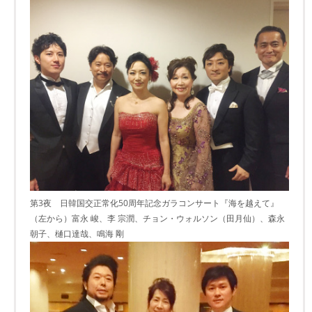
第3夜 日韓国交正常化50周年記念ガラコンサート『海を越えて』
（左から）富永 峻、李 宗潤、チョン・ウォルソン（田月仙）、森永
朝子、樋口達哉、鳴海 剛