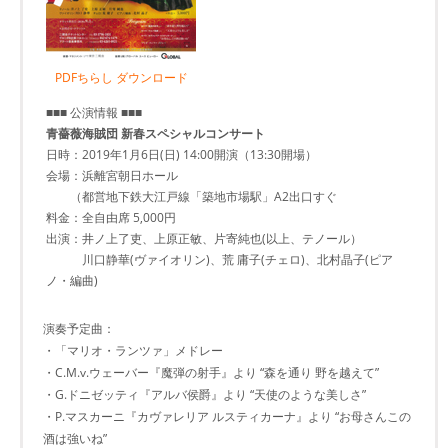
PDFちらし ダウンロード
■■■ 公演情報 ■■■
青薔薇海賊団 新春スペシャルコンサート
日時：2019年1月6日(日) 14:00開演（13:30開場）
会場：浜離宮朝日ホール
（都営地下鉄大江戸線「築地市場駅」A2出口すぐ
料金：全自由席 5,000円
出演：井ノ上了吏、上原正敏、片寄純也(以上、テノール）
川口静華(ヴァイオリン)、荒 庸子(チェロ)、北村晶子(ピア
ノ・編曲)
演奏予定曲：
・「マリオ・ランツァ」メドレー
・C.M.v.ウェーバー『魔弾の射手』より “森を通り 野を越えて”
・G.ドニゼッティ『アルバ侯爵』より “天使のような美しさ”
・P.マスカーニ『カヴァレリア ルスティカーナ』より “お母さんこの
酒は強いね”