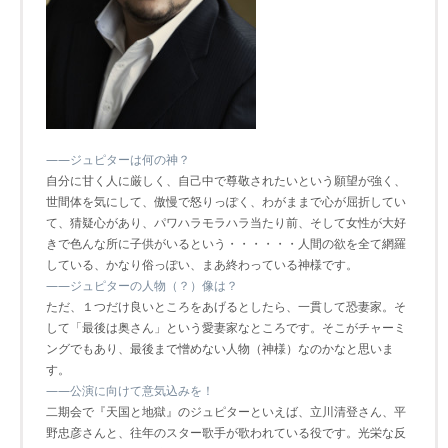
――ジュピターは何の神？
自分に甘く人に厳しく、自己中で尊敬されたいという願望が強く、
世間体を気にして、傲慢で怒りっぽく、わがままで心が屈折してい
て、猜疑心があり、パワハラモラハラ当たり前、そして女性が大好
きで色んな所に子供がいるという・・・・・・人間の欲を全て網羅
している、かなり俗っぽい、まあ終わっている神様です。
――ジュピターの人物（？）像は？
ただ、１つだけ良いところをあげるとしたら、一貫して恐妻家。そ
して「最後は奥さん」という愛妻家なところです。そこがチャーミ
ングでもあり、最後まで憎めない人物（神様）なのかなと思いま
す。
――公演に向けて意気込みを！
二期会で『天国と地獄』のジュピターといえば、立川清登さん、平
野忠彦さんと、往年のスター歌手が歌われている役です。光栄な反