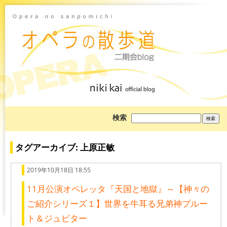
ブ
検索
ロ
グ
を
検
タグアーカイブ: 上原正敏
索:
2019年10月18日 18:55
11月公演オペレッタ『天国と地獄』～【神々の
ご紹介シリーズ１】世界を牛耳る兄弟神プルー
ト＆ジュピター