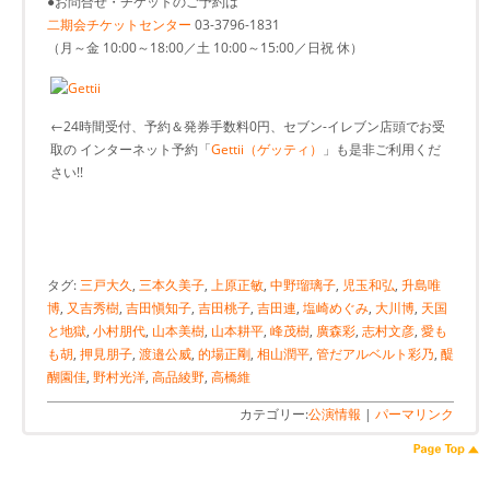
●お問合せ・チケットのご予約は
二期会チケットセンター
03-3796-1831
（月～金 10:00～18:00／土 10:00～15:00／日祝 休）
←24時間受付、予約＆発券手数料0円、セブン-イレブン店頭でお受
取の インターネット予約「
Gettii（ゲッティ）
」も是非ご利用くだ
さい!!
タグ:
三戸大久
,
三本久美子
,
上原正敏
,
中野瑠璃子
,
児玉和弘
,
升島唯
博
,
又吉秀樹
,
吉田愼知子
,
吉田桃子
,
吉田連
,
塩崎めぐみ
,
大川博
,
天国
と地獄
,
小村朋代
,
山本美樹
,
山本耕平
,
峰茂樹
,
廣森彩
,
志村文彦
,
愛も
も胡
,
押見朋子
,
渡邉公威
,
的場正剛
,
相山潤平
,
管だアルベルト彩乃
,
醍
醐園佳
,
野村光洋
,
高品綾野
,
高橋維
カテゴリー:
公演情報
|
パーマリンク