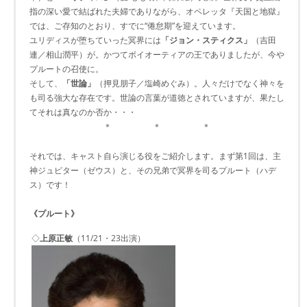
指の深い愛で結ばれた夫婦でありながら、オペレッタ『天国と地獄』
では、ご存知のとおり、すでに“倦怠期”を迎えています。
ユリディスが堕ちていった冥界には
「ジョン・スティクス」
（吉田
連／相山潤平）が。かつてボイオーティアの王でありましたが、今や
プルートの召使に。
そして、
「世論」
（押見朋子／塩崎めぐみ）。人々だけでなく神々を
も司る強大な存在です。世論の言葉が道徳とされていますが、果たし
てそれは真なのか否か・・・
＊ ＊ ＊
それでは、キャスト自ら演じる役をご紹介します。まず第1回は、主
神ジュピター（ゼウス）と、その兄弟で冥界を司るプルート（ハデ
ス）です！
《プルート》
◇
上原正敏
（11/21・23出演）