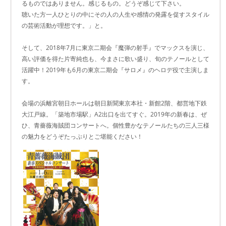
るものではありません。感じるもの。どうぞ感じて下さい。
聴いた方一人ひとりの中にその人の人生や感情の発露を促すスタイル
の芸術活動が理想です。」と。
そして、2018年7月に東京二期会『魔弾の射手』でマックスを演じ、
高い評価を得た片寄純也も、今まさに歌い盛り、旬のテノールとして
活躍中！2019年も6月の東京二期会『サロメ』のヘロデ役で主演しま
す。
会場の浜離宮朝日ホールは朝日新聞東京本社・新館2階、都営地下鉄
大江戸線。「築地市場駅」A2出口を出てすぐ。2019年の新春は、ぜ
ひ、青薔薇海賊団コンサートへ。個性豊かなテノールたちの三人三様
の魅力をどうぞたっぷりとご堪能ください！