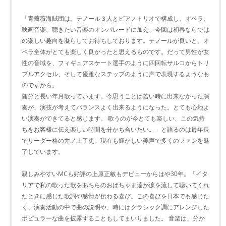
「青薔薇海賊団は、テノール３人とピアノトリオで構成し、オペラ、
映画音楽、聴きたい音楽のオンパレードに加え、今回は初春ならでは
の楽しい趣向を凝らしてお待ちしております。テノールが良いと、オ
ペラ全体がとても楽しく良かったと思えるものです。だって男性が女
性の音域を、フィギュアスケート選手のように四回転サルコからトリ
プルアクセル、そして優雅なステップのように声で表現するようなも
のですから。
随分と長い年月歌っています。今思うことは若い時に出来なかった演
奏が、演技が考えてバランスよく出来るようになった。とても心地よ
い演奏ができてると感じます。 歌うのが今とても楽しい、この気持
ちをお客様に伝え楽しい時間を分かち合いたい。」と語るのは最年長
でリーダー格の井ノ上了吏。現在も輝かしい美声で多くのファンを魅
了しています。
親しみやすいMCも好評の上原正敏もデビューからはや30年。「イタ
リアで私の歌った歌をあちらのおばちゃま達が涙を流して聴いてくれ
たときに感じた歌詞や感情が伝わる喜び。この喜びを日本でも感じた
く、演奏活動の中で曲の説明や、時にはクラシック調にアレンジした
ポピュラーな曲を披露することもしてまいりました。 音楽は、分か