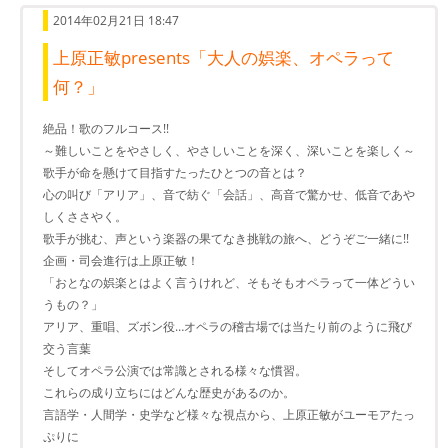
2014年02月21日 18:47
上原正敏presents「大人の娯楽、オペラって
何？」
絶品！歌のフルコース!!
～難しいことをやさしく、やさしいことを深く、深いことを楽しく～
歌手が命を懸けて目指すたったひとつの音とは？
心の叫び「アリア」、音で紡ぐ「会話」、高音で驚かせ、低音であや
しくささやく。
歌手が挑む、声という楽器の果てなき挑戦の旅へ、どうぞご一緒に!!
企画・司会進行は上原正敏！
「おとなの娯楽とはよく言うけれど、そもそもオペラって一体どうい
うもの？」
アリア、重唱、ズボン役…オペラの稽古場では当たり前のように飛び
交う言葉
そしてオペラ公演では常識とされる様々な慣習。
これらの成り立ちにはどんな歴史があるのか。
言語学・人間学・史学など様々な視点から、上原正敏がユーモアたっ
ぷりに