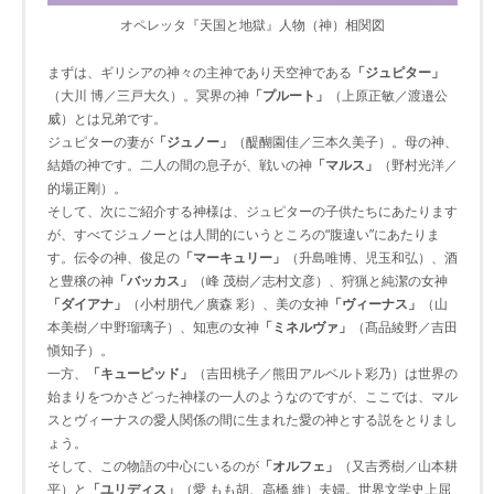
オペレッタ『天国と地獄』人物（神）相関図
まずは、ギリシアの神々の主神であり天空神である
「ジュピター」
（大川 博／三戸大久）。冥界の神
「プルート」
（上原正敏／渡邉公
威）とは兄弟です。
ジュピターの妻が
「ジュノー」
（醍醐園佳／三本久美子）。母の神、
結婚の神です。二人の間の息子が、戦いの神
「マルス」
（野村光洋／
的場正剛）。
そして、次にご紹介する神様は、ジュピターの子供たちにあたります
が、すべてジュノーとは人間的にいうところの“腹違い”にあたりま
す。伝令の神、俊足の
「マーキュリー」
（升島唯博、児玉和弘）、酒
と豊穣の神
「バッカス」
（峰 茂樹／志村文彦）、狩猟と純潔の女神
「ダイアナ」
（小村朋代／廣森 彩）、美の女神
「ヴィーナス」
（山
本美樹／中野瑠璃子）、知恵の女神
「ミネルヴァ」
（髙品綾野／吉田
愼知子）。
一方、
「キューピッド」
（吉田桃子／熊田アルベルト彩乃）は世界の
始まりをつかさどった神様の一人のようなのですが、ここでは、マル
スとヴィーナスの愛人関係の間に生まれた愛の神とする説をとりまし
ょう。
そして、この物語の中心にいるのが
「オルフェ」
（又吉秀樹／山本耕
平）と
「ユリディス」
（愛 もも胡、高橋 維）夫婦。世界文学史上屈