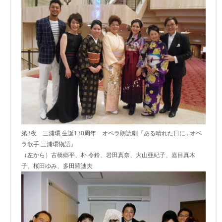
第3夜 三浦環 生誕130周年 オペラ朗読劇『ある晴れた日に...オペ
ラ歌手 三浦環物語』
（左から）古橋郷平、朴 令鈴、岩田真奈、大山亜紀子、嘉目真木
子、桜田ゆみ、多田羅迪夫