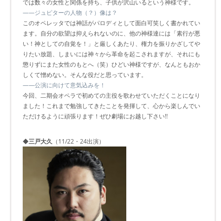
では数々の女性と関係を持ち、子供が沢山いるという神様です。
――ジュピターの人物（？）像は？
このオペレッタでは神話がパロディとして面白可笑しく書かれてい
ます。自分の欲望は抑えられないのに、他の神様達には「素行が悪
い！神としての自覚を！」と厳しくあたり、権力を振りかざしてや
りたい放題、しまいには神々から革命を起こされますが、それにも
懲りずにまた女性のもとへ（笑）ひどい神様ですが、なんともおか
しくて憎めない。そんな役だと思っています。
――公演に向けて意気込みを！
今回、二期会オペラで初めての主役を歌わせていただくことになり
ました！これまで勉強してきたことを発揮して、心から楽しんでい
ただけるように頑張ります！ぜひ劇場にお越し下さい!!
◆
三戸大久
（11/22・24出演）