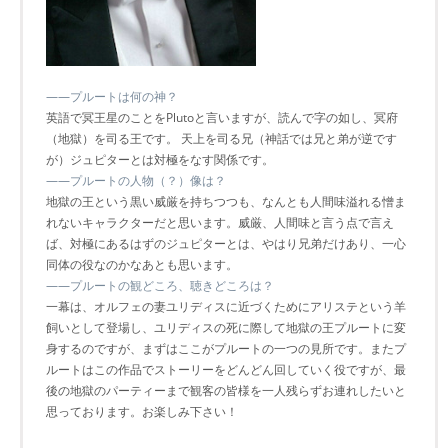
――プルートは何の神？
英語で冥王星のことをPlutoと言いますが、読んで字の如し、冥府
（地獄）を司る王です。 天上を司る兄（神話では兄と弟が逆です
が）ジュピターとは対極をなす関係です。
――プルートの人物（？）像は？
地獄の王という黒い威厳を持ちつつも、なんとも人間味溢れる憎ま
れないキャラクターだと思います。威厳、人間味と言う点で言え
ば、対極にあるはずのジュピターとは、やはり兄弟だけあり、一心
同体の役なのかなあとも思います。
――プルートの観どころ、聴きどころは？
一幕は、オルフェの妻ユリディスに近づくためにアリステという羊
飼いとして登場し、ユリディスの死に際して地獄の王プルートに変
身するのですが、まずはここがプルートの一つの見所です。またプ
ルートはこの作品でストーリーをどんどん回していく役ですが、最
後の地獄のパーティーまで観客の皆様を一人残らずお連れしたいと
思っております。お楽しみ下さい！