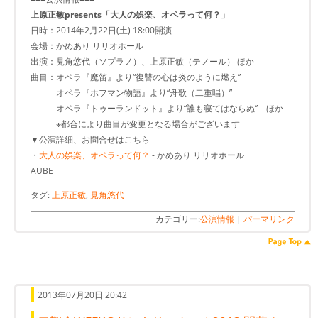
上原正敏presents「大人の娯楽、オペラって何？」
日時：2014年2月22日(土) 18:00開演
会場：かめあり リリオホール
出演：見角悠代（ソプラノ）、上原正敏（テノール） ほか
曲目：オペラ『魔笛』より“復讐の心は炎のように燃え”
オペラ『ホフマン物語』より“舟歌（二重唱）”
オペラ『トゥーランドット』より“誰も寝てはならぬ” ほか
※都合により曲目が変更となる場合がございます
▼公演詳細、お問合せはこちら
・
大人の娯楽、オペラって何？
- かめあり リリオホール
AUBE
タグ:
上原正敏
,
見角悠代
カテゴリー:
公演情報
|
パーマリンク
2013年07月20日 20:42