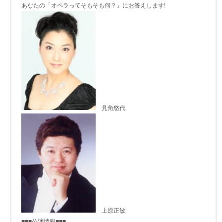
あなたの「オペラってそもそも何？」にお答えします!
見角悠代
上原正敏
■■■公演情報■■■