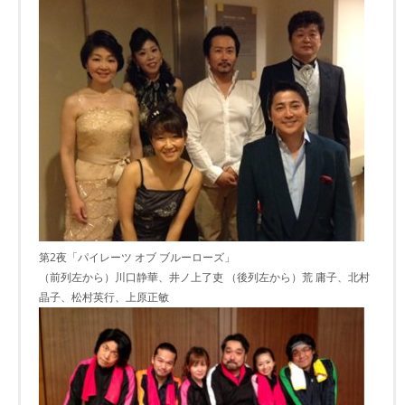
第2夜「パイレーツ オブ ブルーローズ」
（前列左から）川口静華、井ノ上了吏 （後列左から）荒 庸子、北村
晶子、松村英行、上原正敏