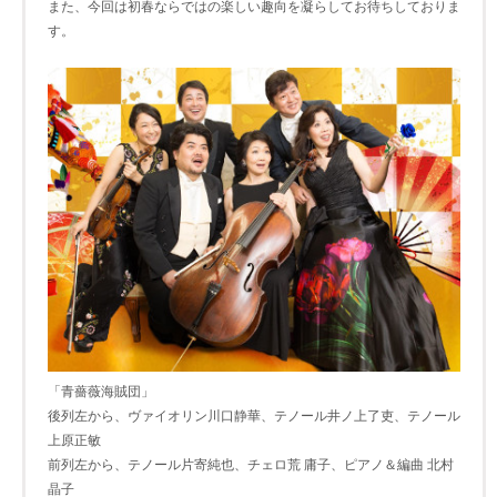
また、今回は初春ならではの楽しい趣向を凝らしてお待ちしておりま
す。
「青薔薇海賊団」
後列左から、ヴァイオリン川口静華、テノール井ノ上了吏、テノール
上原正敏
前列左から、テノール片寄純也、チェロ荒 庸子、ピアノ＆編曲 北村
晶子