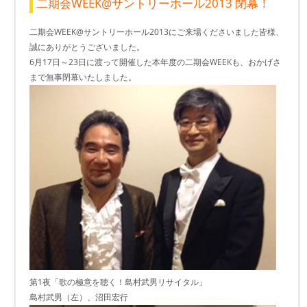
二期会WEEK@サントリーホール2013 閉幕！
二期会WEEK@サントリーホール2013にご来場くださいました皆様、
誠にありがとうございました。
6月17日～23日に渡って開催した本年度の二期会WEEKも、おかげさ
まで無事閉幕いたしました。
第1夜「歌の極意を聴く！島村武男リサイタル」
島村武男（左）、沼田宏行