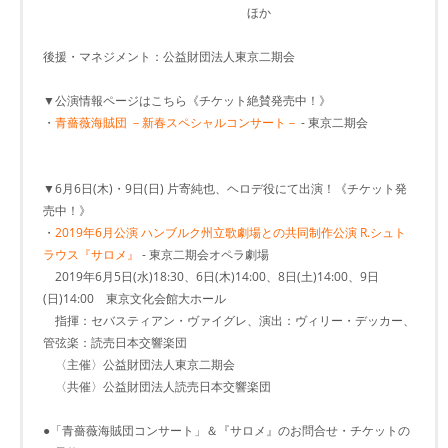
ほか
後援・マネジメント：公益財団法人東京二期会
▼公演情報ページはこちら《チケット絶賛発売中！》
・
青薔薇海賊団 －新春スペシャルコンサート－
- 東京二期会
▼6月6日(木)・9日(日) 片寄純也、ヘロデ役にて出演！《チケット発
売中！》
・
2019年6月公演 ハンブルク州立歌劇場との共同制作公演 R.シュト
ラウス『サロメ』
- 東京二期会オペラ劇場
2019年6月5日(水)18:30、6日(木)14:00、8日(土)14:00、9日
(日)14:00 東京文化会館大ホール
指揮：セバスティアン・ヴァイグレ、演出：ヴィリー・デッカー、
管弦楽：読売日本交響楽団
〈主催〉公益財団法人東京二期会
〈共催〉公益財団法人読売日本交響楽団
●「青薔薇海賊団コンサート」＆『サロメ』のお問合せ・チケットの