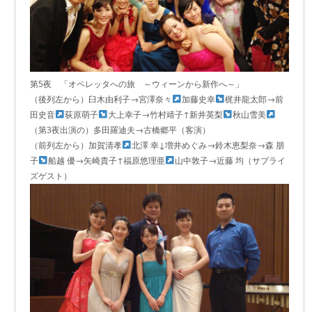
第5夜 「オペレッタへの旅 ～ウィーンから新作へ～」
（後列左から）臼木由利子→宮澤奈々
加藤史幸
梶井龍太郎→前
田史音
荻原萌子
大上幸子→竹村靖子↑新井英梨
秋山雪美
（第3夜出演の）多田羅迪夫→古橋郷平（客演）
（前列左から）加賀清孝
北澤 幸↓増井めぐみ→鈴木恵梨奈→森 朋
子
船越 優→矢崎貴子↑福原悠理亜
山中敦子→近藤 均（サプライ
ズゲスト）