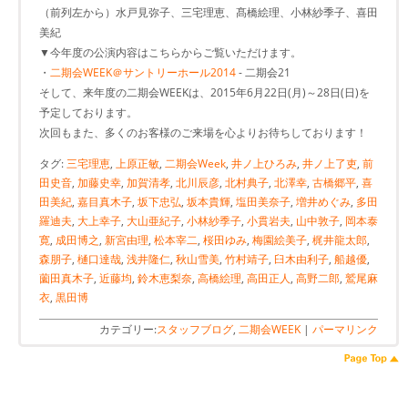
（前列左から）水戸見弥子、三宅理恵、髙橋絵理、小林紗季子、喜田
美紀
▼今年度の公演内容はこちらからご覧いただけます。
・
二期会WEEK＠サントリーホール2014
- 二期会21
そして、来年度の二期会WEEKは、2015年6月22日(月)～28日(日)を
予定しております。
次回もまた、多くのお客様のご来場を心よりお待ちしております！
タグ:
三宅理恵
,
上原正敏
,
二期会Week
,
井ノ上ひろみ
,
井ノ上了吏
,
前
田史音
,
加藤史幸
,
加賀清孝
,
北川辰彦
,
北村典子
,
北澤幸
,
古橋郷平
,
喜
田美紀
,
嘉目真木子
,
坂下忠弘
,
坂本貴輝
,
塩田美奈子
,
増井めぐみ
,
多田
羅迪夫
,
大上幸子
,
大山亜紀子
,
小林紗季子
,
小貫岩夫
,
山中敦子
,
岡本泰
寛
,
成田博之
,
新宮由理
,
松本宰二
,
桜田ゆみ
,
梅園絵美子
,
梶井龍太郎
,
森朋子
,
樋口達哉
,
浅井隆仁
,
秋山雪美
,
竹村靖子
,
臼木由利子
,
船越優
,
薗田真木子
,
近藤均
,
鈴木恵梨奈
,
高橋絵理
,
高田正人
,
高野二郎
,
鷲尾麻
衣
,
黒田博
カテゴリー:
スタッフブログ
,
二期会WEEK
|
パーマリンク