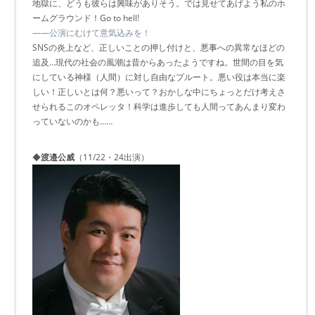
地獄に、どうも彼らは興味がありそう。では見せてあげよう私のホ
ームグラウンド！Go to hell!
――公演にむけて意気込みを！
SNSの炎上など、正しいことの押し付けと、悪事への異常なほどの
追及…現代の社会の風潮は昔からあったようですね。世間の目を気
にしている神様（人間）に対し自由なプルート。悪い役は本当に楽
しい！正しいとは何？悪いって？おかしな中にちょっとだけ考えさ
せられるこのオペレッタ！科学は進歩しても人間ってあんまり変わ
っていないのかも……
◆
渡邉公威
（11/22・24出演）