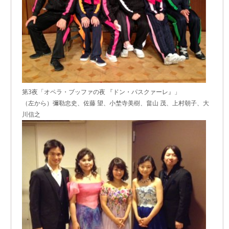
第3夜「オペラ・ブッファの夜 『ドン・パスクァーレ』」
（左から）彌勒忠史、佐藤 望、小埜寺美樹、畠山 茂、上村朝子、大
川信之