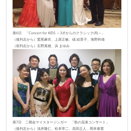
第6日 「Concert for KIDS ～3才からのクラシック(R)～」
（後列左から）鷲尾麻衣、上原正敏、礒 絵里子、海野幹雄
（前列左から）石野真穂、浜 まゆみ
第7日 二期会マイスタージンガー 「歌の花束コンサート」
（後列左から）浅井隆仁、松本宰二、高田正人、岡本泰寛