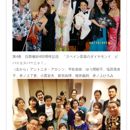
第4夜 日西修好400周年記念 「スペイン音楽のダイヤモンド ビ
バ☆エスパーニャ！」
（左から）アントニオ・アロンソ、平松加奈、ゆう間郁子、塩田美奈
子、井ノ上了吏、小貫岩夫、新宮由理、堀井義則、井ノ上ひろみ