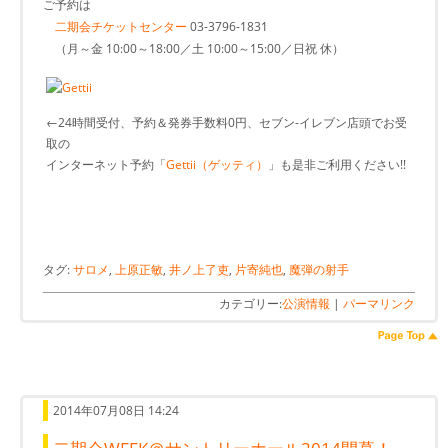
ご予約は
二期会チケットセンター
03-3796-1831
（月～金 10:00～18:00／土 10:00～15:00／日祝 休）
←24時間受付、予約＆発券手数料0円、セブン-イレブン店頭でお受
取の
インターネット予約「
Gettii（ゲッティ）
」も是非ご利用ください!!
タグ:
サロメ
,
上原正敏
,
井ノ上了吏
,
片寄純也
,
魔弾の射手
カテゴリー:
公演情報
|
パーマリンク
2014年07月08日 14:24