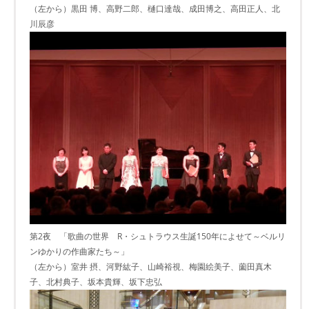
（左から）黒田 博、高野二郎、樋口達哉、成田博之、高田正人、北
川辰彦
第2夜 「歌曲の世界 R・シュトラウス生誕150年によせて～ベルリ
ンゆかりの作曲家たち～」
（左から）室井 摂、河野紘子、山崎裕視、梅園絵美子、薗田真木
子、北村典子、坂本貴輝、坂下忠弘