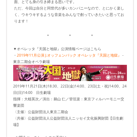
面、とても身の引き締まる思いです。
ただ、今回は自分と同世代が多いカンパニーなので、とにかく楽し
く、ウキウキするような音楽をみんなで創っていきたいと思ってお
ります！
＊ ＊ ＊
▼オペレッタ『天国と地獄』公演情報ページはこちら
・
2019年11月公演 J.オッフェンバック オペレッタ『天国と地獄』
-
東京二期会オペラ劇場
2019年11月21日(木)18:30、22日(金)14:00、23日(土・祝)14:00、24
日(日)14:00 日生劇場
指揮：大植英次／演出：鵜山 仁／管弦楽：東京フィルハーモニー交
響楽団
〈主催〉公益財団法人東京二期会
〈共催〉公益財団法人公益財団法人ニッセイ文化振興財団【日生劇
場】