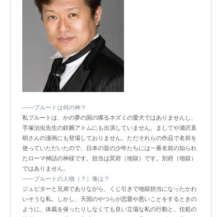
――プルートは何の神？
私プルートは、かの夢の国の喋るネズミの愛犬ではありませんし、
手塚治虫先生の鉄腕アトムにも出演していません。ましてや浦沢直
樹さんの漫画にも登場しておりません。ただそれらの作品で名前を
使っていただいたので、日本の昔の少年たちには一番名前の知られ
たローマ神話の神様です。担当は冥府（地獄）です。別府（地獄）
ではありません。
――プルートの人物（？）像は？
ジュピターと兄弟でありながら、くじ引きで地獄担当になったかわ
いそうな私。しかし、天国のやつらが恋愛や悪いことをするときの
ように、体裁を保ったりしなくても良い立場な私の行動と、住処の