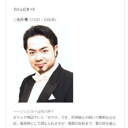
《ジュピター》
◇
大川 博
（11/21・23出演）
――ジュピターは何の神？
ギリシア神話でいう「ゼウス」です。巨神族との戦いで勝利をおさ
め、最高神として讃えられますが、無類の女好きで、妻の目を盗ん