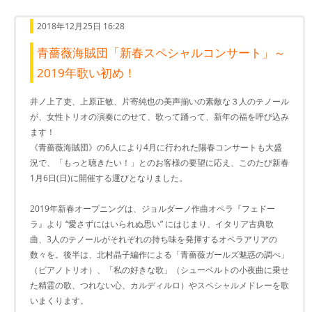
2018年12月25日 16:28
青薔薇海賊団「新春スペシャルコンサート」～
2019年歌い初め！
井ノ上了吏、上原正敏、片寄純也の美声揃いの素敵な３人のテノール
が、女性トリオの演奏にのせて、歌って踊って、新年の福を呼び込み
ます！
《青薔薇海賊団》の6人により4月に行われた陽春コンサートも大盛
況で、「もっと聴きたい！」とのお客様の要望に応え、このたび新春
1月6日(日)に開催する運びとなりました。
2019年新春オープニングは、ジョルダーノ作曲オペラ『フェドー
ラ』より “愛さずにはいられぬ思い” にはじまり、イタリア古典歌
曲、3人のテノールがそれぞれの持ち味を発揮するオペラアリアの
数々を。後半は、北村晶子編作による「青薔薇ガールズ魅惑の調べ」
（ピアノトリオ）、「私の好きな歌」（シューベルトの小夜曲に乗せ
た精霊の歌、つれない心、カルディルロ）やスペシャルメドレーを歌
いまくります。