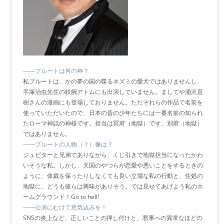
――プルートは何の神？
私プルートは、かの夢の国の喋るネズミの愛犬ではありませんし、
手塚治虫先生の鉄腕アトムにも出演していません。ましてや浦沢直
樹さんの漫画にも登場しておりません。ただそれらの作品で名前を
使っていただいたので、日本の昔の少年たちには一番名前の知られ
たローマ神話の神様です。担当は冥府（地獄）です。別府（地獄）
ではありません。
――プルートの人物（？）像は？
ジュピターと兄弟でありながら、くじ引きで地獄担当になったかわ
いそうな私。しかし、天国のやつらが恋愛や悪いことをするときの
ように、体裁を保ったりしなくても良い立場な私の行動と、住処の
地獄に、どうも彼らは興味がありそう。では見せてあげよう私のホ
ームグラウンド！Go to hell!
――公演にむけて意気込みを！
SNSの炎上など、正しいことの押し付けと、悪事への異常なほどの