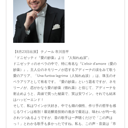
【8月23日出演】 テノール 市川浩平
「ドニゼッティ『愛の妙薬』より “人知れぬ涙”」
ドニゼッティのオペラの中で、特に有名な『L'elisir d'amore（愛の
妙薬）』。主人公のネモリーノが恋するアディーナの涙をみて歌う
愛のアリア、「Una furtiva lagrima（人知れぬ涙）」は、珠玉のオ
ペラアリアとして有名です。『愛の妙薬』という題名ですが、ネモ
リーノが、恋がかなう愛の妙薬（惚れ薬）と信じて、アディーナを
射止めようと、高値で買った秘薬で、実は安ワイン。それでも結末
はハッピーエンド！
そして、私はワインが大好き。中でも畑の個性、作り手の哲学を感
じるワインは格別！最近醸造技術の進歩で最近は、味わいが均一化
されつつあるようですが、昔の歌手は一声聴くだけで「この声は
っ！」とわかる歌手も多かったですね。私も、この声・音楽は「市