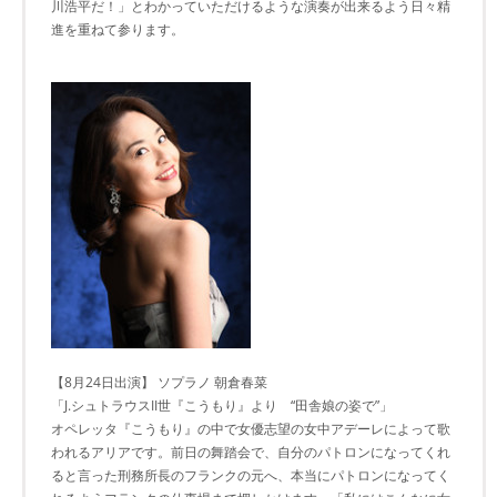
川浩平だ！」とわかっていただけるような演奏が出来るよう日々精
進を重ねて参ります。
【8月24日出演】 ソプラノ 朝倉春菜
「J.シュトラウスII世『こうもり』より “田舎娘の姿で”」
オペレッタ『こうもり』の中で女優志望の女中アデーレによって歌
われるアリアです。前日の舞踏会で、自分のパトロンになってくれ
ると言った刑務所長のフランクの元へ、本当にパトロンになってく