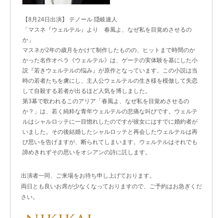
【8月24日出演】 テノール 隠岐速人
「マスネ『ウェルテル』より 春風よ、なぜ私を目覚めさせるの
か」
マスネが2年の歳月をかけて制作したものの、ヒットまで時間のか
かった名作オペラ《ウェルテル》は、ゲーテの実体験を基にした小
説『若きウェルテルの悩み』が原作となっています。この小説は当
時の若者たちを虜にし、主人公ウェルテルの生き様を模倣して失恋
して自殺する若者が出るほど人気を博しました。
第3幕で歌われるこのアリア「春風よ、なぜ私を目覚めさせるの
か？」は、若く純粋な青年ウェルテルの悲痛な叫びです。ウェルテ
ルはシャルロッテに一目惚れしたのですが彼女にはすでに婚約者が
いました。その後結婚したシャルロッテと再会したウェルテルは再
び思いを告げますが、断られてしまいます。ウェルテルはそれでも
諦めきれずその思いをオシアンの詩に託します。
出演者一同、ご来場をお待ち申し上げております。
両日とも良いお席が少なくなっておりますので、ご予約はお急ぎくだ
さい。