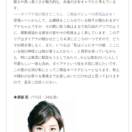
癖さや真っ直ぐさが魅力的な、永遠の少女キャラだと考えていま
す。
――ダイアナ役の聴きどころと、二期会デビューの意気込みを！
登場シーンからして、お嬢様をこじらせている様子が窺われるダイ
アナちゃんですが、その際に歌う曲はまるで自己紹介アリアのよう
に、躍動感溢れる彼女の姿やその性格をよく表しています。このア
リアはダイアナの聴かせどころ＆演じどころの一つですので、どう
ぞお聴き逃しなく。また、いつもは「私はジュピターの娘、ここに
いる他の神様とは格が違うんだから！」と肩肘を張っていながら
も、時には集団に馴染もうとしてみたり…そんな彼女のいじらしく
可愛らしい一面も含め、ダイアナという役を大切に演じたいです。
この度の公演が私にとって二期会オペラデビューとなります。歌え
や踊れのお祭りを最後までお楽しみいただければと思っております
ので、是非ご注目ください。
◆
廣森 彩
（11/22・24出演）