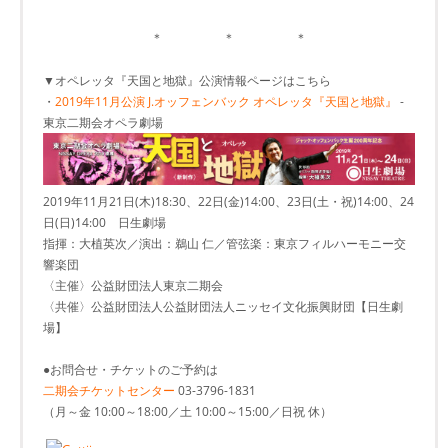
＊ ＊ ＊
▼オペレッタ『天国と地獄』公演情報ページはこちら
・
2019年11月公演 J.オッフェンバック オペレッタ『天国と地獄』
-
東京二期会オペラ劇場
2019年11月21日(木)18:30、22日(金)14:00、23日(土・祝)14:00、24
日(日)14:00 日生劇場
指揮：大植英次／演出：鵜山 仁／管弦楽：東京フィルハーモニー交
響楽団
〈主催〉公益財団法人東京二期会
〈共催〉公益財団法人公益財団法人ニッセイ文化振興財団【日生劇
場】
●お問合せ・チケットのご予約は
二期会チケットセンター
03-3796-1831
（月～金 10:00～18:00／土 10:00～15:00／日祝 休）