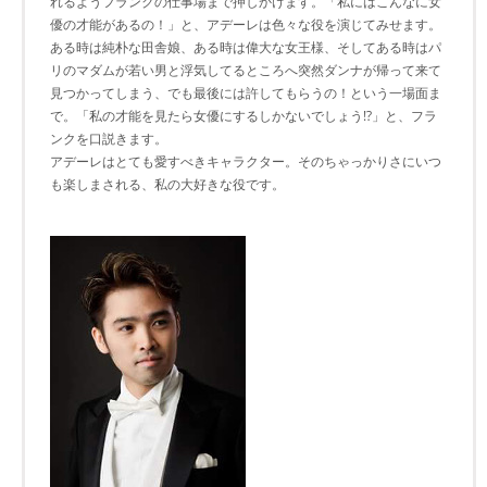
れるようフランクの仕事場まで押しかけます。「私にはこんなに女
優の才能があるの！」と、アデーレは色々な役を演じてみせます。
ある時は純朴な田舎娘、ある時は偉大な女王様、そしてある時はパ
リのマダムが若い男と浮気してるところへ突然ダンナが帰って来て
見つかってしまう、でも最後には許してもらうの！という一場面ま
で。「私の才能を見たら女優にするしかないでしょう!?」と、フラ
ンクを口説きます。
アデーレはとても愛すべきキャラクター。そのちゃっかりさにいつ
も楽しまされる、私の大好きな役です。