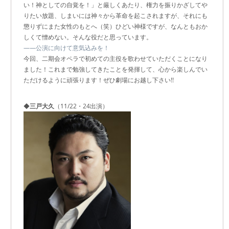
い！神としての自覚を！」と厳しくあたり、権力を振りかざしてや
りたい放題、しまいには神々から革命を起こされますが、それにも
懲りずにまた女性のもとへ（笑）ひどい神様ですが、なんともおか
しくて憎めない。そんな役だと思っています。
――公演に向けて意気込みを！
今回、二期会オペラで初めての主役を歌わせていただくことになり
ました！これまで勉強してきたことを発揮して、心から楽しんでい
ただけるように頑張ります！ぜひ劇場にお越し下さい!!
◆
三戸大久
（11/22・24出演）