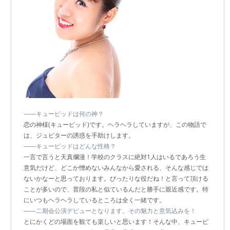
――キューピッドは何の神？
恋の神様(キューピッド)です。ヘラヘラしていますが、この物語で
は、ジュピターの誘惑を手助けします。
――キューピッドはどんな性格？
一言で言うと天真爛漫！学校のクラスに絶対1人はいるであろう生
意気だけど、どこか憎めないみんなから愛される、そんな感じでは
ないかなーと思っております。ぴったりな役だね！と言って頂ける
ことが多いので、普段の私と似ているんだと勝手に親近感です。特
にいつもヘラヘラしているところは全く一緒です。
――二期会公演デビューとなります。その魅力と意気込みを！
とにかくどの場面を観ても楽しいと思います！そんな中、キューピ