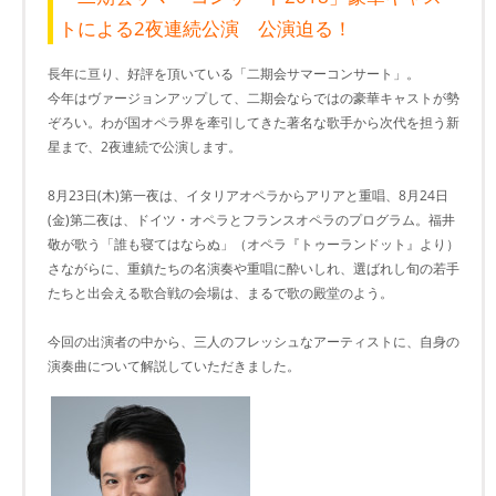
トによる2夜連続公演 公演迫る！
長年に亘り、好評を頂いている「二期会サマーコンサート」。
今年はヴァージョンアップして、二期会ならではの豪華キャストが勢
ぞろい。わが国オペラ界を牽引してきた著名な歌手から次代を担う新
星まで、2夜連続で公演します。
8月23日(木)第一夜は、イタリアオペラからアリアと重唱、8月24日
(金)第二夜は、ドイツ・オペラとフランスオペラのプログラム。福井
敬が歌う「誰も寝てはならぬ」（オペラ『トゥーランドット』より）
さながらに、重鎮たちの名演奏や重唱に酔いしれ、選ばれし旬の若手
たちと出会える歌合戦の会場は、まるで歌の殿堂のよう。
今回の出演者の中から、三人のフレッシュなアーティストに、自身の
演奏曲について解説していただきました。