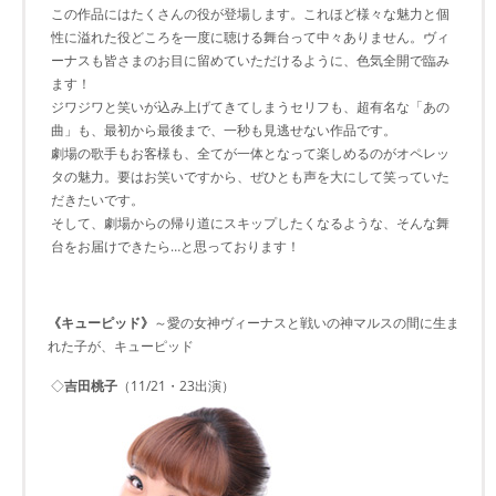
この作品にはたくさんの役が登場します。これほど様々な魅力と個
性に溢れた役どころを一度に聴ける舞台って中々ありません。ヴィ
ーナスも皆さまのお目に留めていただけるように、色気全開で臨み
ます！
ジワジワと笑いが込み上げてきてしまうセリフも、超有名な「あの
曲」も、最初から最後まで、一秒も見逃せない作品です。
劇場の歌手もお客様も、全てが一体となって楽しめるのがオペレッ
タの魅力。要はお笑いですから、ぜひとも声を大にして笑っていた
だきたいです。
そして、劇場からの帰り道にスキップしたくなるような、そんな舞
台をお届けできたら…と思っております！
《キューピッド》
～愛の女神ヴィーナスと戦いの神マルスの間に生ま
れた子が、キューピッド
◇
吉田桃子
（11/21・23出演）