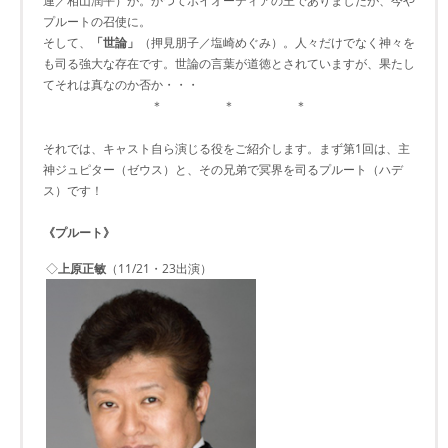
連／相山潤平）が。かつてボイオーティアの王でありましたが、今や
プルートの召使に。
そして、
「世論」
（押見朋子／塩崎めぐみ）。人々だけでなく神々を
も司る強大な存在です。世論の言葉が道徳とされていますが、果たし
てそれは真なのか否か・・・
＊ ＊ ＊
それでは、キャスト自ら演じる役をご紹介します。まず第1回は、主
神ジュピター（ゼウス）と、その兄弟で冥界を司るプルート（ハデ
ス）です！
《プルート》
◇
上原正敏
（11/21・23出演）