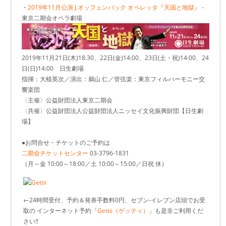
・
2019年11月公演 J.オッフェンバック オペレッタ『天国と地獄』
-
東京二期会オペラ劇場
2019年11月21日(木)18:30、22日(金)14:00、23日(土・祝)14:00、24
日(日)14:00 日生劇場
指揮：大植英次／演出：鵜山 仁／管弦楽：東京フィルハーモニー交
響楽団
〈主催〉公益財団法人東京二期会
〈共催〉公益財団法人公益財団法人ニッセイ文化振興財団【日生劇
場】
●お問合せ・チケットのご予約は
二期会チケットセンター
03-3796-1831
（月～金 10:00～18:00／土 10:00～15:00／日祝 休）
←24時間受付、予約＆発券手数料0円、セブン-イレブン店頭でお受
取の インターネット予約「
Gettii（ゲッティ）
」も是非ご利用くだ
さい!!