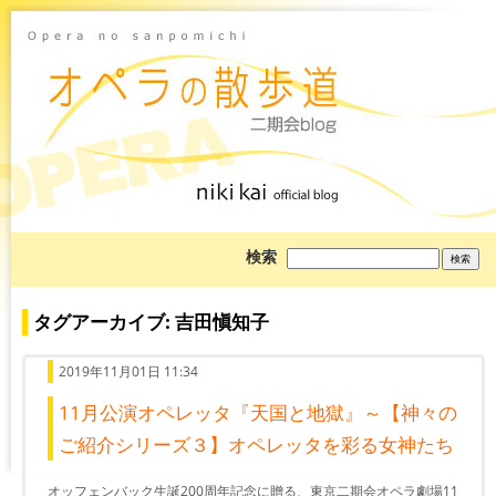
ブ
検索
ロ
グ
を
検
タグアーカイブ: 吉田愼知子
索:
2019年11月01日 11:34
11月公演オペレッタ『天国と地獄』～【神々の
ご紹介シリーズ３】オペレッタを彩る女神たち
オッフェンバック生誕200周年記念に贈る、東京二期会オペラ劇場11