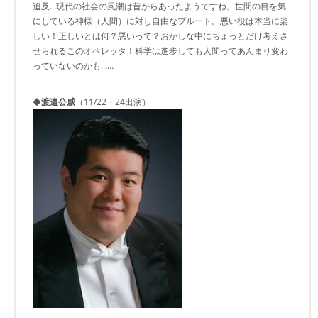
追及…現代の社会の風潮は昔からあったようですね。世間の目を気
にしている神様（人間）に対し自由なプルート。悪い役は本当に楽
しい！正しいとは何？悪いって？おかしな中にちょっとだけ考えさ
せられるこのオペレッタ！科学は進歩しても人間ってあんまり変わ
っていないのかも……
◆
渡邉公威
（11/22・24出演）