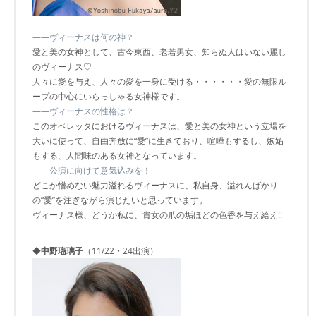
――ヴィーナスは何の神？
愛と美の女神として、古今東西、老若男女、知らぬ人はいない麗し
のヴィーナス♡
人々に愛を与え、人々の愛を一身に受ける・・・・・・愛の無限ル
ープの中心にいらっしゃる女神様です。
――ヴィーナスの性格は？
このオペレッタにおけるヴィーナスは、愛と美の女神という立場を
大いに使って、自由奔放に“愛”に生きており、喧嘩もするし、嫉妬
もする、人間味のある女神となっています。
――公演に向けて意気込みを！
どこか憎めない魅力溢れるヴィーナスに、私自身、溢れんばかり
の“愛”を注ぎながら演じたいと思っています。
ヴィーナス様、どうか私に、貴女の爪の垢ほどの色香を与え給え!!
◆
中野瑠璃子
（11/22・24出演）