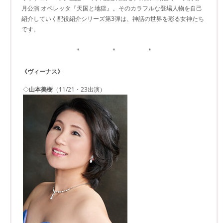
月公演 オペレッタ『天国と地獄』。そのカラフルな登場人物を自己
紹介していく配役紹介シリーズ第3弾は、神話の世界を彩る女神たち
です。
＊ ＊ ＊
《ヴィーナス》
◇
山本美樹
（11/21・23出演）