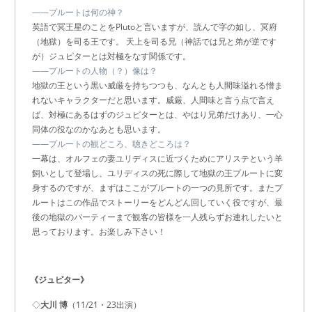
――プルートは何の神？
英語で冥王星のことをPlutoと言いますが、読んで字の如し、冥府
（地獄）を司る王です。 天上を司る兄（神話では兄と弟が逆です
が）ジュピターとは対極をなす関係です。
――プルートの人物（？）像は？
地獄の王という黒い威厳を持ちつつも、なんとも人間味溢れる憎ま
れないキャラクターだと思います。威厳、人間味と言う点で言え
ば、対極にあるはずのジュピターとは、やはり兄弟だけあり、一心
同体の役なのかなあとも思います。
――プルートの観どころ、聴きどころは？
一幕は、オルフェの妻ユリディスに近づくためにアリステという羊
飼いとして登場し、ユリディスの死に際して地獄の王プルートに変
身するのですが、まずはここがプルートの一つの見所です。またプ
ルートはこの作品でストーリーをどんどん回していく役ですが、最
後の地獄のパーティーまで観客の皆様を一人残らずお連れしたいと
思っております。お楽しみ下さい！
《ジュピター》
◇
大川 博
（11/21・23出演）