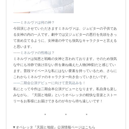
――ミネルヴァは何の神？
今回演じさせていただきますミネルヴァは、ジュピターの子供であ
る女神の内の一人です。劇中では父ジュピターの悪行を先頭をきっ
て攻め立てるように、女神達の中でも強気なキャラクターと言える
と思います。
――ミネルヴァの性格は？
ミネルヴァは知恵と戦略の女神と言われております。そのため強気
な中にも冷静で抜け目ない所を兼ね備えた人物(神様)だと感じてい
ます。普段マイペースな私にはない要素を持っているため、さらに
これからミネルヴァのキャラクター向き合っていきたいです。
――二期会公演デビューに向けて意気込みを！
私にとって今作は二期会本公演デビューとなります。私自身も楽し
みながら、『天国と地獄』というオペレッタの軽快な音楽とストー
リーをお客様にお届けできるのが今から待ち遠しいです！
＊ ＊ ＊
▼オペレッタ『天国と地獄』公演情報ページはこちら