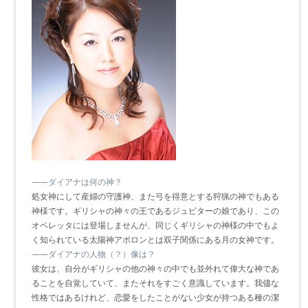
――ダイアナは何の神？
処女神にして産婦の守護神、また弓を得意とする狩猟の神でもある
神様です。ギリシャの神々の王であるジュピターの娘であり、この
オペレッタには登場しませんが、同じくギリシャの神様の中でもよ
く知られている太陽神アポロンとは双子関係にある月の女神です。
――ダイアナの人物（？）像は？
彼女は、自分がギリシャの他の神々の中でも並外れて偉大な神であ
ることを自覚していて、またそれをすごく意識しています。我儘な
性格ではあるけれど、恋愛をしたことがない少女が持つある種の潔