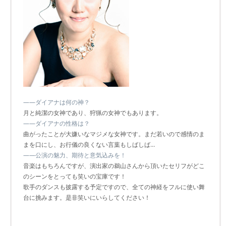
――ダイアナは何の神？
月と純潔の女神であり、狩猟の女神でもあります。
――ダイアナの性格は？
曲がったことが大嫌いなマジメな女神です。まだ若いので感情のま
まを口にし、お行儀の良くない言葉もしばしば…
――公演の魅力、期待と意気込みを！
音楽はもちろんですが、演出家の鵜山さんから頂いたセリフがどこ
のシーンをとっても笑いの宝庫です！
歌手のダンスも披露する予定ですので、全ての神経をフルに使い舞
台に挑みます。是非笑いにいらしてください！