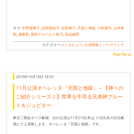
タグ:
中野瑠璃子
,
吉田愼知子
,
吉田桃子
,
天国と地獄
,
小村朋代
,
山本美
樹
,
廣森彩
,
熊田アルベルト彩乃
,
高品綾野
カテゴリー:
インタビュー
,
公演情報
|
パーマリンク
2019年10月18日 18:55
11月公演オペレッタ『天国と地獄』～【神々の
ご紹介シリーズ１】世界を牛耳る兄弟神プルー
ト＆ジュピター
東京二期会オペラ劇場、次の公演は11月21日(木)より日比谷の日生劇
場にて上演致します、オペレッタ『天国と地獄』です。