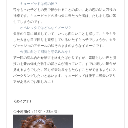
――キューピッドは何の神？
弓をもった子どもの姿で描かれることの多い、あの恋の助太刀役の
神様です。キューピッドの放つ矢に当たった者は、たちまち恋に落
ちてしまうのです。
――オペレッタではどんなイメージ？
天界の生活に退屈していて、いつも面白いことを探して、キラキラ
した大きな目で回りを観察しているいたずらっ子でしょうか。カラ
ヴァッジョのアモールの絵そのままのようなイメージです。
――公演に向けて期待と意気込みを！
第一回の読み合わせ稽古を終えたばかりですが、素晴らしい声と演
技力を兼ね備えた歌手の皆さんが揃っていて、すでに楽しい舞台が
見えるようでした。私も相乗効果をもたらすことができるようにス
パークリングしたいと思います。キューピッドは後半に可愛いアリ
アがあるのでお楽しみに！
《ダイアナ》
◇
小村朋代
（11/21・23出演）