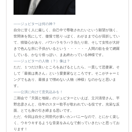
――ジュピターは何の神？
自分に甘く人に厳しく、自己中で尊敬されたいという願望が強く、
世間体を気にして、傲慢で怒りっぽく、わがままで心が屈折してい
て、猜疑心があり、パワハラモラハラ当たり前、そして女性が大好
きで色んな所に子供がいるという・・・・・・人間の欲を全て網羅
している、かなり俗っぽい、まあ終わっている神様です。
――ジュピターの人物（？）像は？
ただ、１つだけ良いところをあげるとしたら、一貫して恐妻家。そ
して「最後は奥さん」という愛妻家なところです。そこがチャーミ
ングでもあり、最後まで憎めない人物（神様）なのかなと思いま
す。
――公演に向けて意気込みを！
二期会で『天国と地獄』のジュピターといえば、立川清登さん、平
野忠彦さんと、往年のスター歌手が歌われている役です。光栄な反
面、とても身の引き締まる思いです。
ただ、今回は自分と同世代が多いカンパニーなので、とにかく楽し
く、ウキウキするような音楽をみんなで創っていきたいと思ってお
ります！