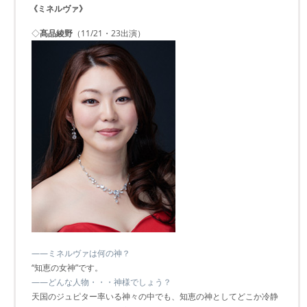
《ミネルヴァ》
◇
髙品綾野
（11/21・23出演）
――ミネルヴァは何の神？
“知恵の女神”です。
――どんな人物・・・神様でしょう？
天国のジュピター率いる神々の中でも、知恵の神としてどこか冷静