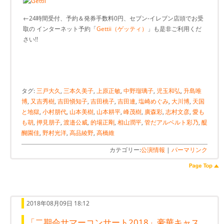
←24時間受付、予約＆発券手数料0円、セブン-イレブン店頭でお受
取の インターネット予約「
Gettii（ゲッティ）
」も是非ご利用くだ
さい!!
タグ:
三戸大久
,
三本久美子
,
上原正敏
,
中野瑠璃子
,
児玉和弘
,
升島唯
博
,
又吉秀樹
,
吉田愼知子
,
吉田桃子
,
吉田連
,
塩崎めぐみ
,
大川博
,
天国
と地獄
,
小村朋代
,
山本美樹
,
山本耕平
,
峰茂樹
,
廣森彩
,
志村文彦
,
愛も
も胡
,
押見朋子
,
渡邉公威
,
的場正剛
,
相山潤平
,
管だアルベルト彩乃
,
醍
醐園佳
,
野村光洋
,
高品綾野
,
高橋維
カテゴリー:
公演情報
|
パーマリンク
2018年08月09日 18:12
「二期会サマーコンサート2018」豪華キャス