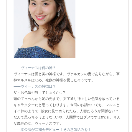
――ヴィーナスは何の神？
ヴィーナスは愛と美の神様です。ヴァルカンの妻でありながら、軍
神マルスをはじめ、複数の神様を愛したそうです。
――ヴィーナスの特徴は？
ザ・お色気担当！でしょうか…？
頭のてっぺんから足の先まで、文字通り神々しい色気を放っている
キャラクターだと思っております。今回のお話の中でも、マルスと
イイ仲のようで…彼女に見つめられたら、人妻だろうが関係ない？
なんて思っちゃうような…いや、人間界ではダメですよ!!でも、そん
な魔性の女、ヴィーナスです。
――本公演が二期会デビュー！その意気込みを！