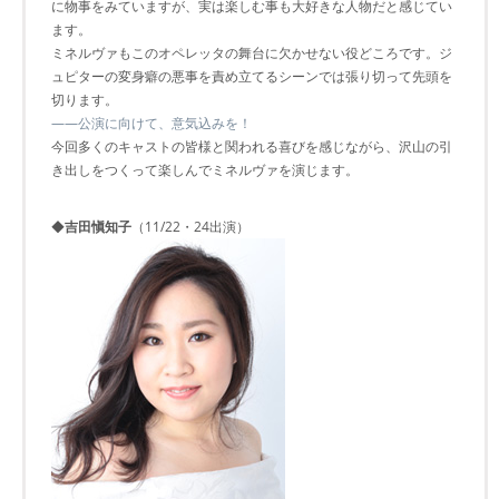
に物事をみていますが、実は楽しむ事も大好きな人物だと感じてい
ます。
ミネルヴァもこのオペレッタの舞台に欠かせない役どころです。ジ
ュピターの変身癖の悪事を責め立てるシーンでは張り切って先頭を
切ります。
――公演に向けて、意気込みを！
今回多くのキャストの皆様と関われる喜びを感じながら、沢山の引
き出しをつくって楽しんでミネルヴァを演じます。
◆
吉田愼知子
（11/22・24出演）