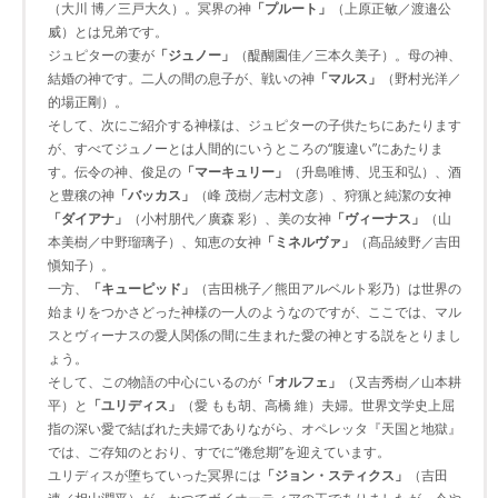
（大川 博／三戸大久）。冥界の神
「プルート」
（上原正敏／渡邉公
威）とは兄弟です。
ジュピターの妻が
「ジュノー」
（醍醐園佳／三本久美子）。母の神、
結婚の神です。二人の間の息子が、戦いの神
「マルス」
（野村光洋／
的場正剛）。
そして、次にご紹介する神様は、ジュピターの子供たちにあたります
が、すべてジュノーとは人間的にいうところの“腹違い”にあたりま
す。伝令の神、俊足の
「マーキュリー」
（升島唯博、児玉和弘）、酒
と豊穣の神
「バッカス」
（峰 茂樹／志村文彦）、狩猟と純潔の女神
「ダイアナ」
（小村朋代／廣森 彩）、美の女神
「ヴィーナス」
（山
本美樹／中野瑠璃子）、知恵の女神
「ミネルヴァ」
（髙品綾野／吉田
愼知子）。
一方、
「キューピッド」
（吉田桃子／熊田アルベルト彩乃）は世界の
始まりをつかさどった神様の一人のようなのですが、ここでは、マル
スとヴィーナスの愛人関係の間に生まれた愛の神とする説をとりまし
ょう。
そして、この物語の中心にいるのが
「オルフェ」
（又吉秀樹／山本耕
平）と
「ユリディス」
（愛 もも胡、高橋 維）夫婦。世界文学史上屈
指の深い愛で結ばれた夫婦でありながら、オペレッタ『天国と地獄』
では、ご存知のとおり、すでに“倦怠期”を迎えています。
ユリディスが堕ちていった冥界には
「ジョン・スティクス」
（吉田