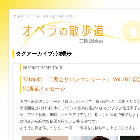
タグアーカイブ: 池端歩
2019年07月09日 10:18
7/18(木)「二期会サロンコンサート」 Vol.201
出演者メッセージ
カワイ表参道コンサートサロン パウゼにて、毎回好評の「二期会サロ
次回開催は7月18日(木)。フランス音楽に定評のあるソプラノ松原典子
語、英語の歌曲、重唱、オペラアリアなど、瑞々しい演奏で魅了します
共演者から絶大な信望を得ている朴 令鈴です。
どうぞお聴き逃しのなく。一同、ご来場をお待ち申し上げております。