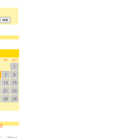
FRI
SAT
1
7
8
14
15
21
22
28
29
！～二期会オ