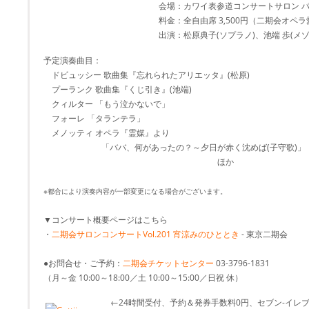
会場：カワイ表参道コンサートサロン 
料金：全自由席 3,500円（二期会オペ
出演：松原典子(ソプラノ)、池端 歩(メゾ
予定演奏曲目：
ドビュッシー 歌曲集『忘れられたアリエッタ』(松原)
プーランク 歌曲集『くじ引き』(池端)
クィルター 「もう泣かないで」
フォーレ 「タランテラ」
メノッティ オペラ『霊媒』より
「ババ、何があったの？～夕日が赤く沈めば(子守歌)」
ほか
※都合により演奏内容が一部変更になる場合がございます。
▼コンサート概要ページはこちら
・
二期会サロンコンサートVol.201 宵涼みのひととき
- 東京二期会
●お問合せ・ご予約：
二期会チケットセンター
03-3796-1831
（月～金 10:00～18:00／土 10:00～15:00／日祝 休）
←24時間受付、予約＆発券手数料0円、セブン-イレ