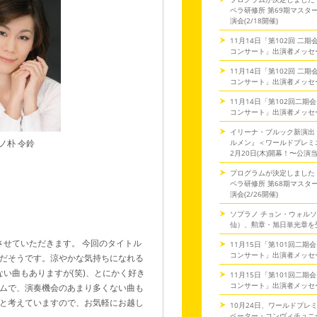
ペラ研修所 第69期マスタ
演会(2/18開催)
11月14日「第102回 二
コンサート」出演者メッセ
11月14日「第102回 二
コンサート」出演者メッセ
11月14日「第102回二期
コンサート」出演者メッセ
イリーナ・ブルック新演出
ルメン』＜ワールドプレミ
ノ朴 令鈴
2月20日(木)開幕！〜公演
プログラムが決定しました
ペラ研修所 第68期マスタ
演会(2/26開催)
ソプラノ チョン・ウォル
仙）、勲章・旭日単光章を
させていただきます。 今回のタイトル
11月15日「第101回二期
コンサート」出演者メッセ
だそうです。涼やかな気持ちになれる
い曲もありますが(笑)、とにかく好き
11月15日「第101回二期
コンサート」出演者メッセ
ムで、演奏機会のあまり多くない曲も
と考えていますので、お気軽にお越し
10月24日、ワールドプレ
ペーター・コンヴィチュニー