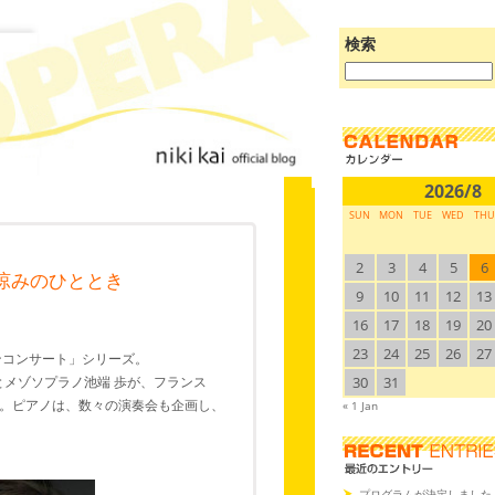
検索
ブ
ロ
グ
を
検
索:
2026/8
SUN
MON
TUE
WED
THU
2
3
4
5
6
 宵涼みのひととき
9
10
11
12
13
16
17
18
19
20
23
24
25
26
27
ンコンサート」シリーズ。
とメゾソプラノ池端 歩が、フランス
30
31
。ピアノは、数々の演奏会も企画し、
« 1 Jan
プログラムが決定しました