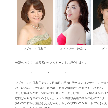
ソプラノ松原典子
メゾソプラノ池端 歩
ピア
公演へ向けて、出演者からメッセージをご紹介します。
＊ ＊ ＊
ソプラノの松原典子です。7月18日の第201回サロンコンサートに出演
の「宵涼み」。意味は「夏の宵、戸外や縁側に出て暑さをしのぐこと」
ような爽やかな曲、背筋が少し寒くなるような曲、……全然涼やかではな
な曲ばかりを集めてみました。フランス語や英語の曲が中心のプログラ
多いのですが、解説を交えながら、親しみやすいコンサートにできたら