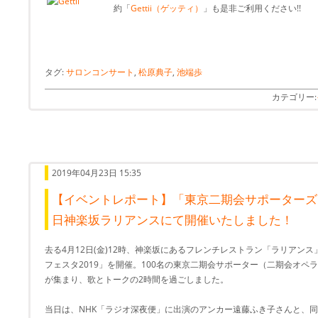
約「
Gettii（ゲッティ）
」も是非ご利用ください!!
タグ:
サロンコンサート
,
松原典子
,
池端歩
カテゴリー:
2019年04月23日 15:35
【イベントレポート】「東京二期会サポーターズ☆
日神楽坂ラリアンスにて開催いたしました！
去る4月12日(金)12時、神楽坂にあるフレンチレストラン「ラリアン
フェスタ2019」を開催。100名の東京二期会サポーター（二期会オペ
が集まり、歌とトークの2時間を過ごしました。
当日は、NHK「ラジオ深夜便」に出演のアンカー遠藤ふき子さんと、