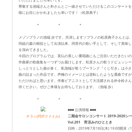
いただけましたら幸いです。
尊敬する池端さんと朴さんとご一緒させていただけるこのコンサートを
様にお目にかかれましたら幸いです！（松原典子）
＊ ＊ ＊
メゾソプラノの池端 歩です。共演しますソプラノの松原典子さんとは、
同組の森の精役として出演以来、同世代の歌い手として、そして美味し
を深めてきました。
今回のプログラムでは、英仏の美しい重唱曲にもご注目いただきたいの
作曲家の歌曲集を一つずつお届けします。松原さんの歌うドビュッシー
しっとりとした曲が多く、私池端が歌うプーランク『くじ引き』は小さ
曲の詰まった作品です。声種のイメージとは逆転したような選曲ですが
ただければと思います。伴奏ピアニストとして大活躍される朴令鈴さん
待ください。ぜひご来場をお待ちしております。（池端 歩）
＊ ＊ ＊
■■■ 公演情報 ■■■
二期会サロンコンサート 2019-2020シ
チラシ(PDFファイル)
Vol.201 宵涼みのひととき
日時：2019年7月18日(木) 19:00開演（