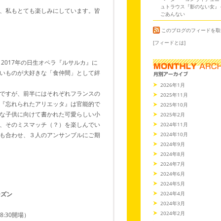
ュトラウス『影のない女』
、私もとても楽しみにしています。皆
ごあんない
このブログのフィードを取
[フィードとは]
2017年の日生オペラ『ルサルカ』に
いものが大好きな「食仲間」として絆
2026年1月
ですが、前半にはそれぞれフランスの
2025年11月
『忘れられたアリエッタ』は官能的で
2025年10月
な子供に向けて書かれた可愛らしい小
2025年2月
、そのミスマッチ（？）を楽しんでい
2024年11月
2024年10月
も合わせ、３人のアンサンブルにご期
2024年9月
2024年8月
2024年7月
2024年6月
2024年5月
2024年4月
ーズン
2024年3月
2024年2月
18:30開場）