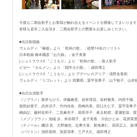
今後も二期会歌手とお客様が触れ合えるイベントを開催してまいります
皆様も是非ご入会頂き、二期会歌手との懇親をお楽しみください。
■当日歌唱曲
ヴェルディ 『椿姫』より 「乾杯の歌」：総勢14名のソリスト
日本歌曲 橋本國彦『お六娘』：金子美香
J.シュトラウスII 『こうもり』より 「乾杯の歌」：新人歌手
ビゼー 『カルメン』より 「闘牛士の歌」：成田博之
J.シュトラウスII 『こうもり』より アデーレのアリア：清野友香莉
ヴェルディ 『リゴレット』より 四重唱：冨平安希子、山下牧子、山本
■当日出演歌手
（ソプラノ）新井ちひろ、伊藤麻里、岩井理花、岩村雅美、内田千陽、
柴田紗貴子、武井涼子、竹内伶奈、田崎尚美、田口久仁子、冨平安希子
嶋由記、藤村佐和子、二見麻衣子、前田洋子、眞玉郁碧、梁瀬彩加、渡
（メゾソプラノ）池端 歩、井谷萌子、金子美香、川合ひとみ、花房英
（テノール）磯沼 良、大野徹也、志摩大喜、新海康仁、高田正人、新
（バリトン）池田直樹、加賀清孝、三戸大久、成田博之