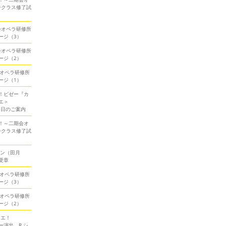
ークラス修了試
期会オペラ研修所
ージ（3）
期会オペラ研修所
ージ（2）
会オペラ研修所
ージ（1）
！ビゼー『カ
エ＞
当日のご案内
！～二期会オ
ークラス修了試
ソン（田月
受章
会オペラ研修所
ージ（3）
会オペラ研修所
ージ（2）
ミエ！
演出、R.シ