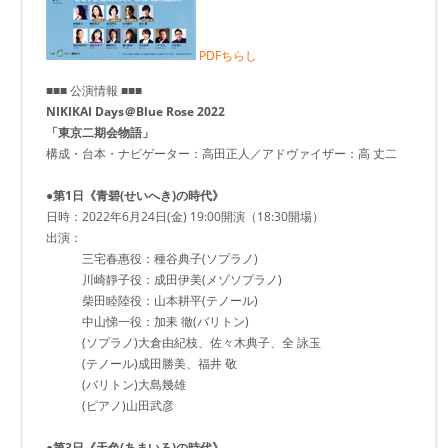
PDFちらし
■■■ 公演情報 ■■■
NIKIKAI Days＠Blue Rose 2022
「東京二期会物語」
構成・台本・ナビゲーター：高田正人／アドヴァイザー：高 丈二
●第1日《青碧(せいへき)の時代》
日時：2022年6月24日(金) 19:00開演（18:30開場）
出演：
三宅春惠役：種谷典子(ソプラノ)
川崎靜子役：成田伊美(メゾソプラノ)
柴田睦陸役：山本耕平(テノール)
中山悌一役：加耒 徹(バリトン)
(ソプラノ)大倉由紀枝、佐々木典子、全 詠玉
(テノール)成田勝美、福井 敬
(バリトン)大島幾雄
(ピアノ)山田武彦
●第3日《天色(あまいろ)の時代》