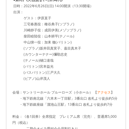
日時：2022年6月26日(日) 14:00開演（13:30開場）
出演：
ゲスト：伊原直子
三宅春惠役：種谷典子(ソプラノ)
川崎靜子役：成田伊美(メゾソプラノ)
柴田睦陸役：山本耕平(テノール)
中山悌一役：加耒 徹(バリトン)
(ソプラノ)坂井田真実子、嘉目真木子
(カウンターテナー)彌勒忠史
(テノール)樋口達哉
(バリトン)宮本益光
(バスバリトン)三戸大久
(ピアノ)山岸茂人
会場：サントリーホール ブルーローズ（小ホール） 【
アクセス
】
・地下鉄南北線「六本木一丁目駅」3番出口 改札より徒歩約5分
・地下鉄銀座線「溜池山王駅」13番出口 改札より徒歩約7分
料金：《各1回券》全席指定 プレミアム席〈完売〉、普通席5,000
円（税込）
二期会オペラ愛好会会員割引あり