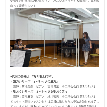
受講生のお父様の思い出を伺い、みんなほろっとする場面も。日本歌
曲って素晴らしい！
●
次回の開催は、7月9日(土)です。
・魅力シリーズ「オペレッタの魅力」
講師：菊地美奈 ピアノ：吉田貴至 ＠二期会会館 第1スタジオ
・歌おうシリーズ「オペレッタを歌おう(2)」
講師：鷲尾麻衣 ピアノ：細川智美 ＠二期会会館 第2スタジオ
どちらも《歌唱レッスン付》は定員に達したため申込み受付を終了し
ておりますが、魅力シリーズ「オペレッタの魅力」は開催15日前ま