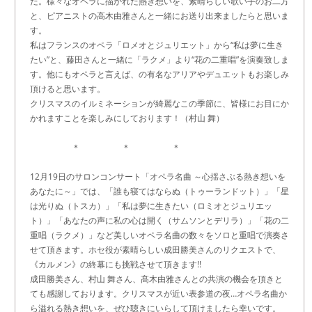
た。様々なオペラに描かれた熱き想いを、素晴らしい歌い手のお二方
と、ピアニストの高木由雅さんと一緒にお送り出来ましたらと思いま
す。
私はフランスのオペラ「ロメオとジュリエット」から“私は夢に生き
たい”と、藤田さんと一緒に「ラクメ」より“花の二重唱”を演奏致しま
す。他にもオペラと言えば、の有名なアリアやデュエットもお楽しみ
頂けると思います。
クリスマスのイルミネーションが綺麗なこの季節に、皆様にお目にか
かれますことを楽しみにしております！（村山 舞）
＊ ＊ ＊
12月19日のサロンコンサート「オペラ名曲 ～心揺さぶる熱き想いを
あなたに～」では、「誰も寝てはならぬ（トゥーランドット）」「星
は光りぬ（トスカ）」「私は夢に生きたい（ロミオとジュリエッ
ト）」「あなたの声に私の心は開く（サムソンとデリラ）」「花の二
重唱（ラクメ）」など美しいオペラ名曲の数々をソロと重唱で演奏さ
せて頂きます。ホセ役が素晴らしい成田勝美さんのリクエストで、
《カルメン》の終幕にも挑戦させて頂きます!!
成田勝美さん、村山 舞さん、髙木由雅さんとの共演の機会を頂きと
ても感謝しております。クリスマスが近い表参道の夜…オペラ名曲か
ら溢れる熱き想いを、ぜひ聴きにいらして頂けましたら幸いです。