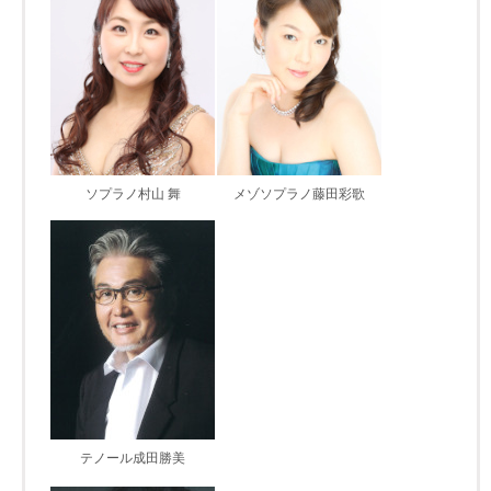
ソプラノ村山 舞
メゾソプラノ藤田彩歌
テノール成田勝美