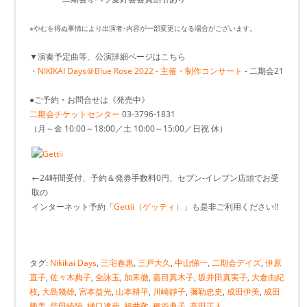
※やむを得ぬ事情により出演者･内容が一部変更になる場合がございます。
▼演奏予定曲等、公演詳細ページはこちら
・
NIKIKAI Days＠Blue Rose 2022 - 主催・制作コンサート
- 二期会21
●ご予約・お問合せは《発売中》
二期会チケットセンター
03-3796-1831
（月～金 10:00～18:00／土 10:00～15:00／日祝 休）
←24時間受付、予約＆発券手数料0円、セブン-イレブン店頭でお受
取の
インターネット予約「
Gettii（ゲッティ）
」も是非ご利用ください!!
タグ:
Nikikai Days
,
三宅春惠
,
三戸大久
,
中山悌一
,
二期会デイズ
,
伊原
直子
,
佐々木典子
,
全詠玉
,
加耒徹
,
嘉目真木子
,
坂井田真実子
,
大倉由紀
枝
,
大島幾雄
,
宮本益光
,
山本耕平
,
川崎靜子
,
彌勒忠史
,
成田伊美
,
成田
勝美
,
柴田睦陸
,
樋口達哉
,
福井敬
,
種谷典子
,
高田正人