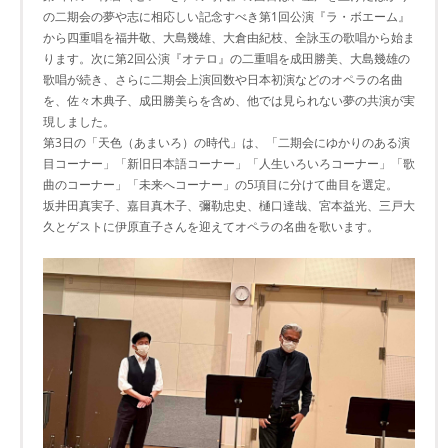
の二期会の夢や志に相応しい記念すべき第1回公演『ラ・ボエーム』
から四重唱を福井敬、大島幾雄、大倉由紀枝、全詠玉の歌唱から始ま
ります。次に第2回公演『オテロ』の二重唱を成田勝美、大島幾雄の
歌唱が続き、さらに二期会上演回数や日本初演などのオペラの名曲
を、佐々木典子、成田勝美らを含め、他では見られない夢の共演が実
現しました。
第3日の「天色（あまいろ）の時代」は、「二期会にゆかりのある演
目コーナー」「新旧日本語コーナー」「人生いろいろコーナー」「歌
曲のコーナー」「未来へコーナー」の5項目に分けて曲目を選定。
坂井田真実子、嘉目真木子、彌勒忠史、樋口達哉、宮本益光、三戸大
久とゲストに伊原直子さんを迎えてオペラの名曲を歌います。