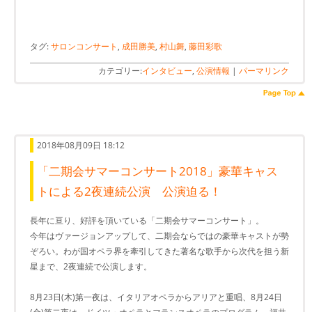
タグ:
サロンコンサート
,
成田勝美
,
村山舞
,
藤田彩歌
カテゴリー:
インタビュー
,
公演情報
|
パーマリンク
2018年08月09日 18:12
「二期会サマーコンサート2018」豪華キャス
トによる2夜連続公演 公演迫る！
長年に亘り、好評を頂いている「二期会サマーコンサート」。
今年はヴァージョンアップして、二期会ならではの豪華キャストが勢
ぞろい。わが国オペラ界を牽引してきた著名な歌手から次代を担う新
星まで、2夜連続で公演します。
8月23日(木)第一夜は、イタリアオペラからアリアと重唱、8月24日