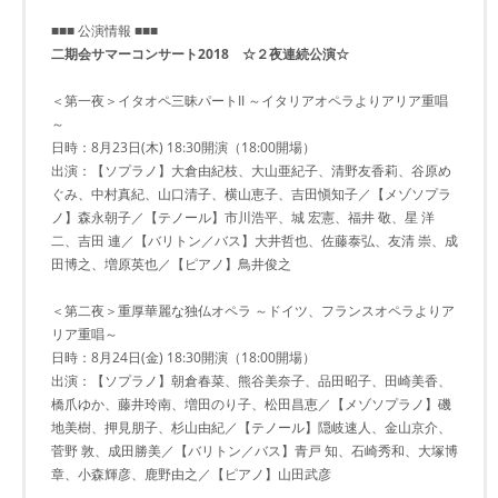
■■■ 公演情報 ■■■
二期会サマーコンサート2018 ☆２夜連続公演☆
＜第一夜＞イタオペ三昧パートII ～イタリアオペラよりアリア重唱
～
日時：8月23日(木) 18:30開演（18:00開場）
出演：【ソプラノ】大倉由紀枝、大山亜紀子、清野友香莉、谷原め
ぐみ、中村真紀、山口清子、横山恵子、吉田愼知子／【メゾソプラ
ノ】森永朝子／【テノール】市川浩平、城 宏憲、福井 敬、星 洋
二、吉田 連／【バリトン／バス】大井哲也、佐藤泰弘、友清 崇、成
田博之、増原英也／【ピアノ】鳥井俊之
＜第二夜＞重厚華麗な独仏オペラ ～ドイツ、フランスオペラよりア
リア重唱～
日時：8月24日(金) 18:30開演（18:00開場）
出演：【ソプラノ】朝倉春菜、熊谷美奈子、品田昭子、田崎美香、
橋爪ゆか、藤井玲南、増田のり子、松田昌恵／【メゾソプラノ】磯
地美樹、押見朋子、杉山由紀／【テノール】隠岐速人、金山京介、
菅野 敦、成田勝美／【バリトン／バス】青戸 知、石崎秀和、大塚博
章、小森輝彦、鹿野由之／【ピアノ】山田武彦