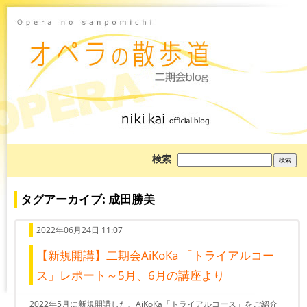
ブ
検索
ロ
グ
を
検
タグアーカイブ: 成田勝美
索:
2022年06月24日 11:07
【新規開講】二期会AiKoKa 「トライアルコー
ス」レポート～5月、6月の講座より
2022年5月に新規開講した、AiKoKa「トライアルコース」をご紹介