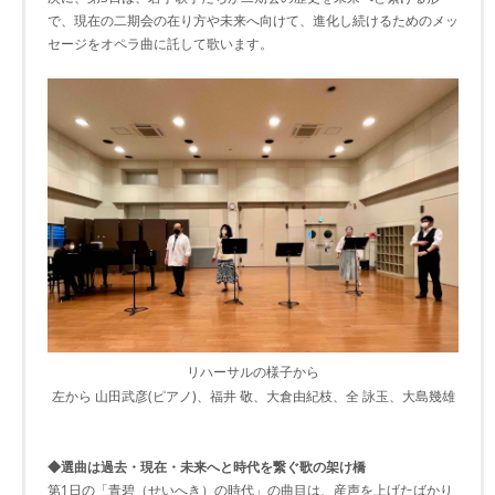
で、現在の二期会の在り方や未来へ向けて、進化し続けるためのメッ
セージをオペラ曲に託して歌います。
リハーサルの様子から
左から 山田武彦(ピアノ)、福井 敬、大倉由紀枝、全 詠玉、大島幾雄
◆選曲は過去・現在・未来へと時代を繋ぐ歌の架け橋
第1日の「青碧（せいへき）の時代」の曲目は、産声を上げたばかり