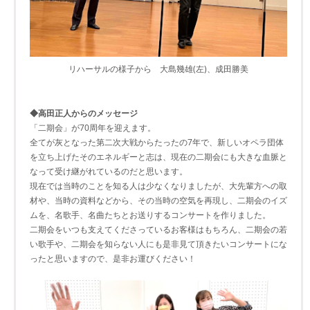
リハーサルの様子から 大島幾雄(左)、成田勝美
◆高田正人からのメッセージ
「二期会」が70周年を迎えます。
全てが灰となった第二次大戦からたったの7年で、新しいオペラ団体
を立ち上げたそのエネルギーと志は、現在の二期会にも大きな血脈と
なって受け継がれているのだと思います。
現在では当時のことを知る人は少なくなりましたが、大先輩方への取
材や、当時の資料などから、その当時の空気を再現し、二期会のイズ
ムを、名歌手、名曲たちとお送りするコンサートを作りました。
二期会をいつも支えてくださっているお客様はもちろん、二期会の若
い歌手や、二期会を知らない人にも是非見て頂きたいコンサートにな
ったと思いますので、是非お運びください！