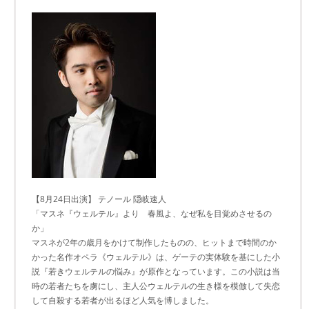
【8月24日出演】 テノール 隠岐速人
「マスネ『ウェルテル』より 春風よ、なぜ私を目覚めさせるの
か」
マスネが2年の歳月をかけて制作したものの、ヒットまで時間のか
かった名作オペラ《ウェルテル》は、ゲーテの実体験を基にした小
説『若きウェルテルの悩み』が原作となっています。この小説は当
時の若者たちを虜にし、主人公ウェルテルの生き様を模倣して失恋
して自殺する若者が出るほど人気を博しました。