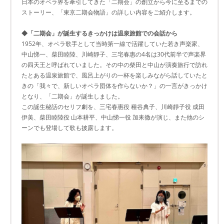
日本のオペラ界を牽引してきた「二期会」の創立から今に至るまでの
ストーリー、「東京二期会物語」の詳しい内容をご紹介します。
◆「二期会」が誕生するきっかけは温泉旅館での会話から
1952年、オペラ歌手として当時第一線で活躍していた若き声楽家、
中山悌一、柴田睦陸、川崎靜子、三宅春惠の4名は30代前半で声楽界
の四天王と呼ばれていました。その中の柴田と中山が演奏旅行で訪れ
たとある温泉旅館で、風呂上がりの一杯を楽しみながら話していたと
きの「我々で、新しいオペラ団体を作らないか？」の一言がきっかけ
となり、「二期会」が誕生しました。
この誕生秘話のセリフ劇を、三宅春惠役 種谷典子、川崎靜子役 成田
伊美、柴田睦陸役 山本耕平、中山悌一役 加耒徹が演じ、また他のシ
ーンでも登場して歌も披露します。