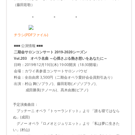
（藤田彩歌）
＊ ＊ ＊
チラシ(PDFファイル)
■■■ 公演情報 ■■■
二期会サロンコンサート 2019-2020シーズン
Vol.203 オペラ名曲 ～心揺さぶる熱き想いをあなたに～
日時：2019年12月19日(木) 19:00開演（18:30開場）
会場：カワイ表参道コンサートサロン パウゼ
料金：全自由席 3,500円（二期会オペラ愛好会会員割引あり）
出演：村山 舞(ソプラノ)、藤田彩歌(メゾソプラノ)、
成田勝美(テノール)、髙木由雅(ピアノ)
予定演奏曲目：
プッチーニ オペラ『トゥーランドット』より 「誰も寝てはなら
ぬ」(成田)
グノー オペラ『ロメオとジュリエット』より 「私は夢に生きた
い」(村山)