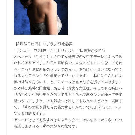
【8月24日出演】 ソプラノ 朝倉春菜
「J.シュトラウスII世『こうもり』より “田舎娘の姿で”」
オペレッタ『こうもり』の中で女優志望の女中アデーレによって歌
われるアリアです。前日の舞踏会で、自分のパトロンになってくれ
ると言った刑務所長のフランクの元へ、本当にパトロンになってく
れるようフランクの仕事場まで押しかけます。「私にはこんなに女
優の才能があるの！」と、アデーレは色々な役を演じてみせます。
ある時は純朴な田舎娘、ある時は偉大な女王様、そしてある時はパ
リのマダムが若い男と浮気してるところへ突然ダンナが帰って来て
見つかってしまう、でも最後には許してもらうの！という一場面ま
で。「私の才能を見たら女優にするしかないでしょう!?」と、フラ
ンクを口説きます。
アデーレはとても愛すべきキャラクター。そのちゃっかりさにいつ
も楽しまされる、私の大好きな役です。