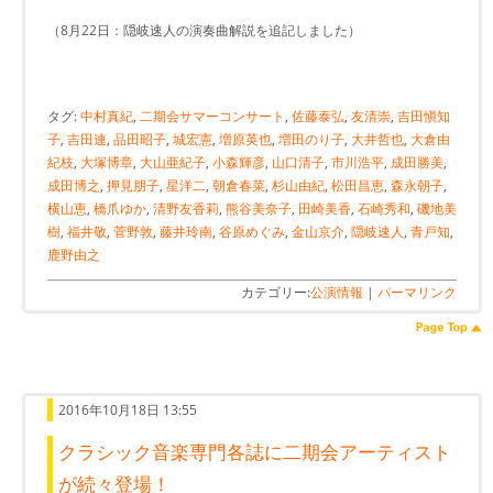
（8月22日：隠岐速人の演奏曲解説を追記しました）
タグ:
中村真紀
,
二期会サマーコンサート
,
佐藤泰弘
,
友清崇
,
吉田愼知
子
,
吉田連
,
品田昭子
,
城宏憲
,
増原英也
,
増田のり子
,
大井哲也
,
大倉由
紀枝
,
大塚博章
,
大山亜紀子
,
小森輝彦
,
山口清子
,
市川浩平
,
成田勝美
,
成田博之
,
押見朋子
,
星洋二
,
朝倉春菜
,
杉山由紀
,
松田昌恵
,
森永朝子
,
横山恵
,
橋爪ゆか
,
清野友香莉
,
熊谷美奈子
,
田崎美香
,
石崎秀和
,
磯地美
樹
,
福井敬
,
菅野敦
,
藤井玲南
,
谷原めぐみ
,
金山京介
,
隠岐速人
,
青戸知
,
鹿野由之
カテゴリー:
公演情報
|
パーマリンク
2016年10月18日 13:55
クラシック音楽専門各誌に二期会アーティスト
が続々登場！