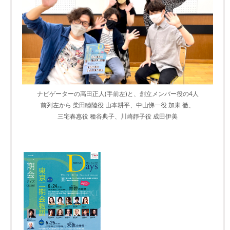
ナビゲーターの高田正人(手前左)と、創立メンバー役の4人
前列左から 柴田睦陸役 山本耕平、中山悌一役 加耒 徹、
三宅春惠役 種谷典子、川崎靜子役 成田伊美