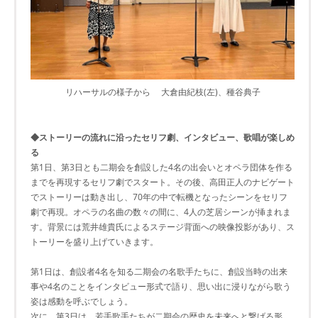
リハーサルの様子から 大倉由紀枝(左)、種谷典子
◆ストーリーの流れに沿ったセリフ劇、インタビュー、歌唱が楽しめ
る
第1日、第3日とも二期会を創設した4名の出会いとオペラ団体を作る
までを再現するセリフ劇でスタート。その後、高田正人のナビゲート
でストーリーは動き出し、70年の中で転機となったシーンをセリフ
劇で再現。オペラの名曲の数々の間に、4人の芝居シーンが挿まれま
す。背景には荒井雄貴氏によるステージ背面への映像投影があり、ス
トーリーを盛り上げていきます。
第1日は、創設者4名を知る二期会の名歌手たちに、創設当時の出来
事や4名のことをインタビュー形式で語り、思い出に浸りながら歌う
姿は感動を呼ぶでしょう。
次に、第3日は、若手歌手たちが二期会の歴史を未来へと繋げる形