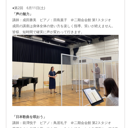
●第2回 6月11日(土)
「声の魅力」
講師：成田勝美 ピアノ：田島葉子 ＠二期会会館 第1スタジオ
成田の講座は身体全体の使い方を楽しく指導。笑いが絶えません。
皆様、短時間で確実に声が変わって行きます。
「日本歌曲を唄おう」
講師：前澤悦子 ピアノ：鳥居礼子 ＠二期会会館 第2スタジオ