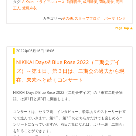
タグ:
AiKoka
,
トライアルコース
,
前澤悦子
,
成田勝美
,
菊地美奈
,
高田
正人
,
鷲尾麻衣
カテゴリー:
その他
,
スタッフブログ
|
パーマリンク
2022年06月16日 18:06
NIKIKAI Days＠Blue Rose 2022（二期会デイ
ズ）～第１日、第３日は、二期会の過去から現
在、未来へと続くコンサート
NIKIKAI Days＠Blue Rose 2022（二期会デイズ）の「東京二期会物
語」は第1日と第3日に開催します。
コンサートは、セリフ劇、インタビュー、歌唱ありのストーリー仕立
てで進んでいきます。第1日、第3日のどちらかだけでも楽しめるコ
ンサートになっていますが、両日ご覧になれば、より一層「二期会」
を知ることができます。