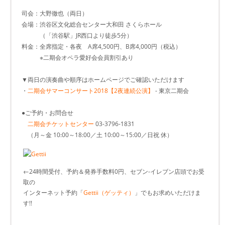
司会：大野徹也（両日）
会場：渋谷区文化総合センター大和田 さくらホール
（「渋谷駅」JR西口より徒歩5分）
料金：全席指定・各夜 A席4,500円、B席4,000円（税込）
※二期会オペラ愛好会会員割引あり
▼両日の演奏曲や順序はホームページでご確認いただけます
・
二期会サマーコンサート2018【2夜連続公演】
- 東京二期会
●ご予約・お問合せ
二期会チケットセンター
03-3796-1831
（月～金 10:00～18:00／土 10:00～15:00／日祝 休）
←24時間受付、予約＆発券手数料0円、セブン-イレブン店頭でお受
取の
インターネット予約「
Gettii（ゲッティ）
」でもお求めいただけま
す!!