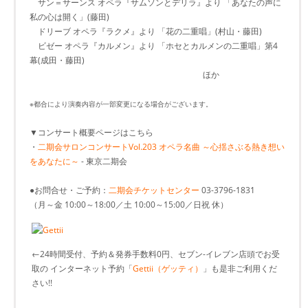
サン＝サーンス オペラ『サムソンとデリラ』より 「あなたの声に
私の心は開く」(藤田)
ドリーブ オペラ『ラクメ』より 「花の二重唱」(村山・藤田)
ビゼー オペラ『カルメン』より 「ホセとカルメンの二重唱」第4
幕(成田・藤田)
ほか
※都合により演奏内容が一部変更になる場合がございます。
▼コンサート概要ページはこちら
・
二期会サロンコンサートVol.203 オペラ名曲 ～心揺さぶる熱き想い
をあなたに～
- 東京二期会
●お問合せ・ご予約：
二期会チケットセンター
03-3796-1831
（月～金 10:00～18:00／土 10:00～15:00／日祝 休）
←24時間受付、予約＆発券手数料0円、セブン-イレブン店頭でお受
取の インターネット予約「
Gettii（ゲッティ）
」も是非ご利用くだ
さい!!