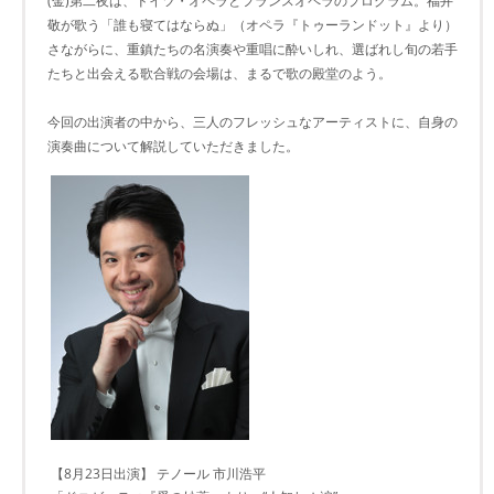
(金)第二夜は、ドイツ・オペラとフランスオペラのプログラム。福井
敬が歌う「誰も寝てはならぬ」（オペラ『トゥーランドット』より）
さながらに、重鎮たちの名演奏や重唱に酔いしれ、選ばれし旬の若手
たちと出会える歌合戦の会場は、まるで歌の殿堂のよう。
今回の出演者の中から、三人のフレッシュなアーティストに、自身の
演奏曲について解説していただきました。
【8月23日出演】 テノール 市川浩平