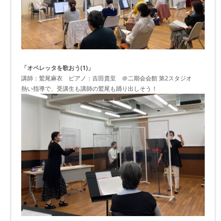
「オペレッタを歌おう(1)」
講師：鷲尾麻衣 ピアノ：吉田貴至 ＠二期会会館 第2スタジオ
熱い指導で、受講生も講師の鷲尾も踊り出しそう！