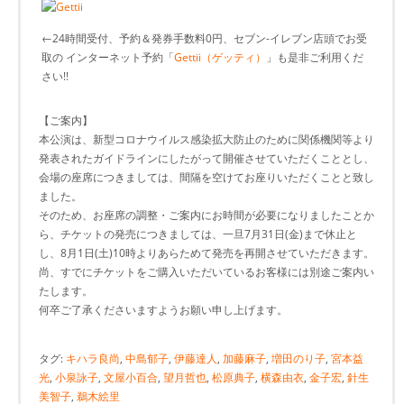
←24時間受付、予約＆発券手数料0円、セブン-イレブン店頭でお受
取の インターネット予約「
Gettii（ゲッティ）
」も是非ご利用くだ
さい!!
【ご案内】
本公演は、新型コロナウイルス感染拡大防止のために関係機関等より
発表されたガイドラインにしたがって開催させていただくこととし、
会場の座席につきましては、間隔を空けてお座りいただくことと致し
ました。
そのため、お座席の調整・ご案内にお時間が必要になりましたことか
ら、チケットの発売につきましては、一旦7月31日(金)まで休止と
し、8月1日(土)10時よりあらためて発売を再開させていただきます。
尚、すでにチケットをご購入いただいているお客様には別途ご案内い
たします。
何卒ご了承くださいますようお願い申し上げます。
タグ:
キハラ良尚
,
中島郁子
,
伊藤達人
,
加藤麻子
,
増田のり子
,
宮本益
光
,
小泉詠子
,
文屋小百合
,
望月哲也
,
松原典子
,
横森由衣
,
金子宏
,
針生
美智子
,
鵜木絵里