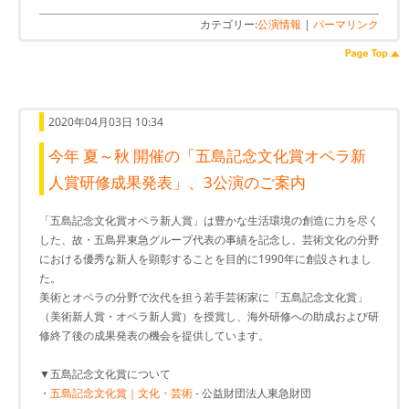
カテゴリー:
公演情報
|
パーマリンク
2020年04月03日 10:34
今年 夏～秋 開催の「五島記念文化賞オペラ新
人賞研修成果発表」、3公演のご案内
「五島記念文化賞オペラ新人賞」は豊かな生活環境の創造に力を尽く
した、故・五島昇東急グループ代表の事績を記念し、芸術文化の分野
における優秀な新人を顕彰することを目的に1990年に創設されまし
た。
美術とオペラの分野で次代を担う若手芸術家に「五島記念文化賞」
（美術新人賞・オペラ新人賞）を授賞し、海外研修への助成および研
修終了後の成果発表の機会を提供しています。
▼五島記念文化賞について
・
五島記念文化賞｜文化・芸術
- 公益財団法人東急財団