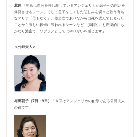
北原
「初めは自分を押し殺しているアンジェリカが息子への想いを
爆発させるシーン、そして息子を亡くした悲しみを切々と歌う有名
なアリア「母もなく」、修道女でありながら自死を選んでしまった
ことから激しい後悔に襲われるシーンなど、演劇的にも声楽的にも
かなり濃密で、ソプラノとしてはやりがいを感じます」
＜公爵夫人＞
与田朝子（7日・9日）
「今回はアンジェリカの伯母である公爵夫人
の役です」