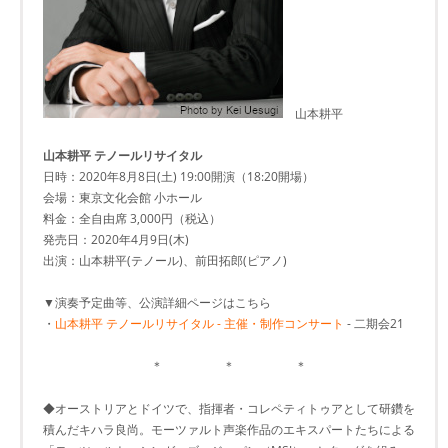
山本耕平
山本耕平 テノールリサイタル
日時：2020年8月8日(土) 19:00開演（18:20開場）
会場：東京文化会館 小ホール
料金：全自由席 3,000円（税込）
発売日：2020年4月9日(木)
出演：山本耕平(テノール)、前田拓郎(ピアノ)
▼演奏予定曲等、公演詳細ページはこちら
・
山本耕平 テノールリサイタル - 主催・制作コンサート
- 二期会21
＊ ＊ ＊
◆オーストリアとドイツで、指揮者・コレペティトゥアとして研鑽を
積んだキハラ良尚。モーツァルト声楽作品のエキスパートたちによる