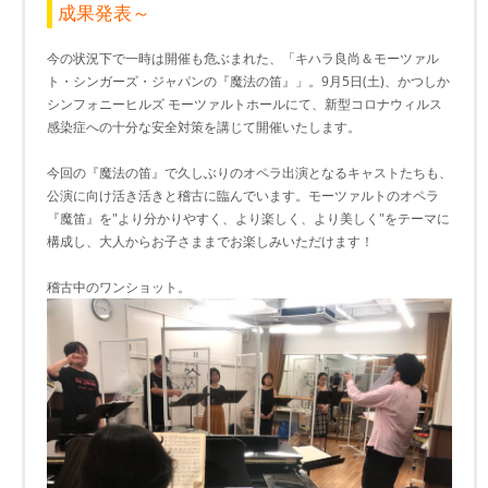
成果発表～
今の状況下で一時は開催も危ぶまれた、「キハラ良尚＆モーツァル
ト・シンガーズ・ジャパンの『魔法の笛』」。9月5日(土)、かつしか
シンフォニーヒルズ モーツァルトホールにて、新型コロナウィルス
感染症への十分な安全対策を講じて開催いたします。
今回の『魔法の笛』で久しぶりのオペラ出演となるキャストたちも、
公演に向け活き活きと稽古に臨んでいます。モーツァルトのオペラ
『魔笛』を"より分かりやすく、より楽しく、より美しく"をテーマに
構成し、大人からお子さままでお楽しみいただけます！
稽古中のワンショット。