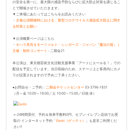
の安全を第一に、最大限の感染予防ならびに拡大防止対策を講じるこ
とで開催させていただきます。
▼ご来場にあたってはこちらをお読みください
・
主催公演開催時における、新型コロナウイルス感染拡大防止に関す
る対策とお願い
▼公演概要ページはこちら
・
キハラ良尚＆モーツァルト・シンガーズ・ジャパン『魔法の笛』｜
主催・制作コンサート
- 二期会21
本公演は、東京都芸術文化活動支援事業「アートにエールを！」での
配信を予定しています。当日収録のため、ステージ上と客席内にカメ
ラが設置されますので予めご了承ください。
●お問合せ・ご予約：
二期会チケットセンター
03-3796-1831
（月～金 10:00～18:00／土 10:00～15:00／日祝 休）
←24時間受付、予約＆発券手数料0円、セブン-イレブン店頭でお受
取の インターネット予約「
Gettii（ゲッティ）
」も是非ご利用くだ
さい!!