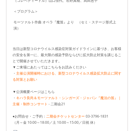
（コレペティートル）山口佳代、石野真穂、髙田恵子
＜プログラム＞
モーツァルト作曲 オペラ『魔笛』より （セミ・ステージ形式上
演）
当日は新型コロナウイルス感染症対策ガイドラインに基づき、お客様
の安全を第一に、最大限の感染予防ならびに拡大防止対策を講じるこ
とで開催させていただきます。
▼ご来場にあたってはこちらをお読みください
・
主催公演開催時における、新型コロナウイルス感染拡大防止に関す
る対策とお願い
▼公演概要ページはこちら
・
キハラ良尚＆モーツァルト・シンガーズ・ジャパン『魔法の笛』｜
主催・制作コンサート
- 二期会21
●お問合せ・ご予約：
二期会チケットセンター
03-3796-1831
（月～金 10:00～18:00／土 10:00～15:00／日祝 休）