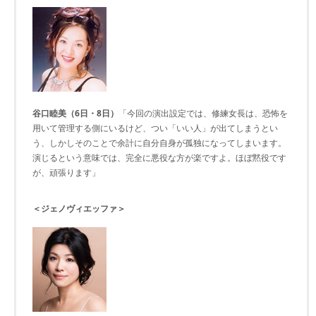
谷口睦美（6日・8日）
「今回の演出設定では、修練女長は、恐怖を
用いて管理する側にいるけど、つい「いい人」が出てしまうとい
う、しかしそのことで余計に自分自身が孤独になってしまいます。
演じるという意味では、完全に悪役な方が楽ですよ。ほぼ黙役です
が、頑張ります」
＜ジェノヴィエッファ＞