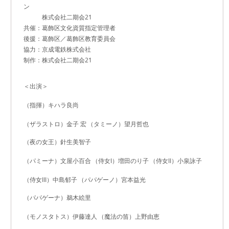
ン
株式会社二期会21
共催：葛飾区文化資質指定管理者
後援：葛飾区／葛飾区教育委員会
協力：京成電鉄株式会社
制作：株式会社二期会21
＜出演＞
（指揮）キハラ良尚
（ザラストロ）金子 宏
（タミーノ）望月哲也
（夜の女王）針生美智子
（パミーナ）文屋小百合
（侍女I）増田のり子
（侍女II）小泉詠子
（侍女III）中島郁子
（パパゲーノ）宮本益光
（パパゲーナ）鵜木絵里
（モノスタトス）伊藤達人
（魔法の笛）上野由恵