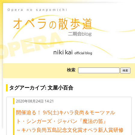
ブ
検索
ロ
グ
を
検
タグアーカイブ: 文屋小百合
索:
2020年08月24日 14:21
開催迫る！ 9/5(土)キハラ良尚＆モーツァル
ト・シンガーズ・ジャパン『魔法の笛』
～キハラ良尚五島記念文化賞オペラ新人賞研修