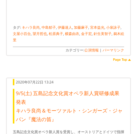
タグ:
キハラ良尚
,
中島郁子
,
伊藤達人
,
加藤麻子
,
宮本益光
,
小泉詠子
,
文屋小百合
,
望月哲也
,
松原典子
,
横森由衣
,
金子宏
,
針生美智子
,
鵜木絵
里
カテゴリー:
公演情報
|
パーマリンク
2020年07月22日 13:24
9/5(土) 五島記念文化賞オペラ新人賞研修成果
発表
キハラ良尚＆モーツァルト・シンガーズ・ジャ
パン『魔法の笛』
五島記念文化賞オペラ新人賞を受賞し、オーストリアとドイツで指揮