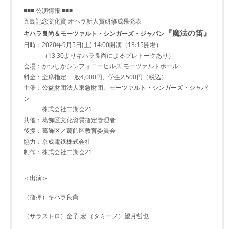
■■■ 公演情報 ■■■
五島記念文化賞 オペラ新人賞研修成果発表
『魔法の笛』
キハラ良尚＆モーツァルト・シンガーズ・ジャパン
日時：2020年9月5日(土) 14:00開演（13:15開場）
（13:30よりキハラ良尚によるプレトークあり）
会場：かつしかシンフォニーヒルズ モーツァルトホール
料金：全席指定 一般4,000円、学生2,500円（税込）
主催：公益財団法人東急財団、モーツァルト・シンガーズ・ジャパ
ン
株式会社二期会21
共催：葛飾区文化資質指定管理者
後援：葛飾区／葛飾区教育委員会
協力：京成電鉄株式会社
制作：株式会社二期会21
＜出演＞
（指揮）キハラ良尚
（ザラストロ）金子 宏
（タミーノ）望月哲也