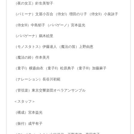
（夜の女王）針生美智子
（パミーナ）文屋小百合
（侍女I）増田のり子
（侍女II）小泉詠子
（侍女III）中島郁子
（パパゲーノ）宮本益光
（パパゲーナ）鵜木絵里
（モノスタトス）伊藤達人
（魔法の笛）上野由恵
（魔法の鈴）作本美月
（童子I）横森由衣
（童子II）松原典子
（童子III）加藤麻子
（ナレーション）長谷川初範
（管弦楽）東京交響楽団オペラアンサンブル
＜スタッフ＞
（構成）宮本益光
（振付）成平有子