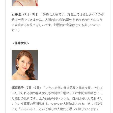
石井 藍（7日・9日）
「冷徹な人柄です。舞台上では優しさや情の部
分は一切でてきません。人間の持つ闇の部分をそれぞれがどのよう
に表現するか見てほしいです。対照的に音楽はとても美しいので
す！」
＜修練女長＞
郷家暁子（7日・9日）
「いたぶる側の修道院長と修道女長、そして
いたぶられる側の修道女たちの間の立場の、正に中間管理職といっ
た感じの役所です。上の顔色を伺いつつも、自分は良い人でありた
いという葛藤の垣間見える、なかなか人間味あふれる、そして現代
にも「いるいる！」という感じの人物だと思って演じています」