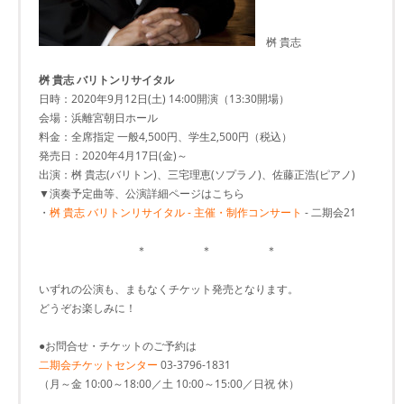
桝 貴志
桝 貴志 バリトンリサイタル
日時：2020年9月12日(土) 14:00開演（13:30開場）
会場：浜離宮朝日ホール
料金：全席指定 一般4,500円、学生2,500円（税込）
発売日：2020年4月17日(金)～
出演：桝 貴志(バリトン)、三宅理恵(ソプラノ)、佐藤正浩(ピアノ)
▼演奏予定曲等、公演詳細ページはこちら
・
桝 貴志 バリトンリサイタル - 主催・制作コンサート
- 二期会21
＊ ＊ ＊
いずれの公演も、まもなくチケット発売となります。
どうぞお楽しみに！
●お問合せ・チケットのご予約は
二期会チケットセンター
03-3796-1831
（月～金 10:00～18:00／土 10:00～15:00／日祝 休）