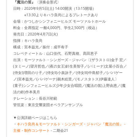
『魔法の笛』
〈演奏会形式〉
日時：2020年9月5日(土) 14:00開演（13:15開場）
※13:30よりキハラ良尚によるプレトークあり
会場：かつしかシンフォニーヒルズ モーツァルトホール
料金：全席指定 一般4,000円、学生2,500円（税込）
発売日：2020年4月7日(火)
指揮：キハラ良尚
構成：宮本益光／振付：成平有子
コレペティートル：山口佳代、石野真穂、髙田恵子
出演：モーツァルト・シンガーズ・ジャパン〔(ザラストロ)金子 宏／
(タミーノ)望月哲也／(夜の女王)針生美智子／(パミーナ)文屋小百合／
(侍女I)増田のり子／(侍女II)小泉詠子／(侍女III)中島郁子／(パパゲー
ノ)宮本益光／(パパゲーナ)鵜木絵里／(モノスタトス)伊藤達人〕
(童子)シンフォニーヒルズ少年少女合唱団／(魔法の笛)上野由恵／(魔
法の鈴)作本美月
ナレーション：長谷川初範
管弦楽：東京交響楽団オペラアンサンブル
▼公演詳細ページはこちら
・
キハラ良尚＆モーツァルト・シンガーズ・ジャパン『魔法の笛』 -
主催・制作コンサート
- 二期会21