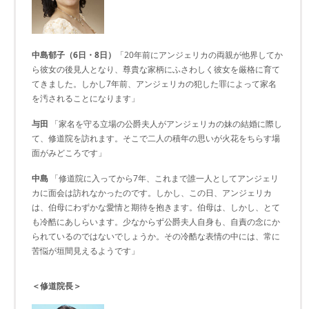
中島郁子（6日・8日）
「20年前にアンジェリカの両親が他界してか
ら彼女の後見人となり、尊貴な家柄にふさわしく彼女を厳格に育て
てきました。しかし7年前、アンジェリカの犯した罪によって家名
を汚されることになります」
与田
「家名を守る立場の公爵夫人がアンジェリカの妹の結婚に際し
て、修道院を訪れます。そこで二人の積年の思いが火花をちらす場
面がみどころです」
中島
「修道院に入ってから7年、これまで誰一人としてアンジェリ
カに面会は訪れなかったのです。しかし、この日、アンジェリカ
は、伯母にわずかな愛情と期待を抱きます。伯母は、しかし、とて
も冷酷にあしらいます。少なからず公爵夫人自身も、自責の念にか
られているのではないでしょうか。その冷酷な表情の中には、常に
苦悩が垣間見えるようです」
＜修道院長＞