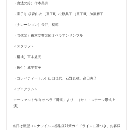
（魔法の鈴）作本美月
（童子I）横森由衣
（童子II）松原典子
（童子III）加藤麻子
（ナレーション）長谷川初範
（管弦楽）東京交響楽団オペラアンサンブル
＜スタッフ＞
（構成）宮本益光
（振付）成平有子
（コレペティートル）山口佳代、石野真穂、髙田恵子
＜プログラム＞
モーツァルト作曲 オペラ『魔笛』より （セミ・ステージ形式上
演）
当日は新型コロナウイルス感染症対策ガイドラインに基づき、お客様