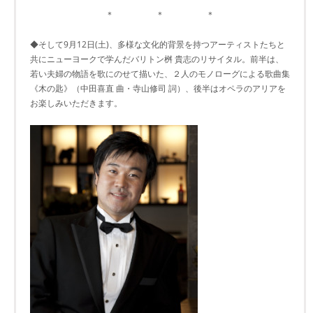
＊ ＊ ＊
◆そして9月12日(土)、多様な文化的背景を持つアーティストたちと
共にニューヨークで学んだバリトン桝 貴志のリサイタル。前半は、
若い夫婦の物語を歌にのせて描いた、２人のモノローグによる歌曲集
《木の匙》（中田喜直 曲・寺山修司 詞）、後半はオペラのアリアを
お楽しみいただきます。