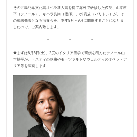
その五島記念文化賞オペラ新人賞を得て海外で研修した俊英、山本耕
平（テノール）、キハラ良尚（指揮）、桝 貴志（バリトン）が、そ
の成果発表となる演奏会を、本年8月～9月に開催することになりま
したので、ご案内致します。
＊ ＊ ＊
◆まずは8月8日(土)、2度のイタリア留学で研鑚を積んだテノール山
本耕平が、トスティの歌曲やモーツァルトやヴェルディのオペラ・ア
リア等を演奏します。