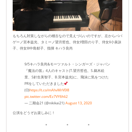
もちろん対策しながらの稽古なので見えづらいのですが、左からパパ
ゲーノ宮本益光、タミーノ望月哲也、侍女I増田のり子、侍女II小泉詠
子、侍女III中島郁子、指揮 キハラ良尚
9/5キハラ良尚&モーツァルト・シンガーズ・ジャパン
『魔法の笛』4人のキャスト(T.望月哲也、S.鵜木絵
里、S針生美智子、B.宮本益光)に、飛沫に気をつけた
PRをしていただきました
(O)
https://t.co/mAhvMrV0l8
pic.twitter.com/Ez7VY6hli2
— 二期会21 (@nikikai21)
August 13, 2020
公演をどうぞお楽しみに！
＊ ＊ ＊