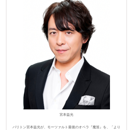
宮本益光
バリトン宮本益光が、モーツァルト最後のオペラ『魔笛』を、「より