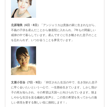
北原瑠美（6日・8日）
「アンジェリカは貴族の家に生まれながら、
不義の子供を産んだことから修道院に入れられ、7年もの間厳しい
戒律の中で暮らしています。産んですぐに引き離された息子のこと
を忘れられず、いつか会うことを夢見ています」
文屋小百合（7日・9日）
「抑圧された生活の中で、生き別れた息子
に早く会いたいという一心で、一生懸命生きています。しかし我が
子の死を知らされ、その希望は天国へと向けられていきます。慎ま
しやかな生活を送る繊細な歌声と、この世の希望を失ってからの激
しい表現を要する難しい役に挑戦します！」