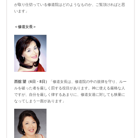
が取り仕切っている修道院はどのようなものか、ご覧頂ければと思
います」
＜修道女長＞
西舘 望（6日・8日）
「修道女長は、修道院の中の規律を守り、ルー
ルを破った者を厳しく罰する役目があります。神に使える厳格な人
ですが、自分を厳しく律するあまりに、修道女達に対しても狭量に
なってしまう一面があります」