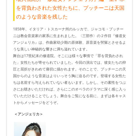
を背負わされた女性たちに、プッチーニは天国
のような音楽を残した
1858年、イタリア・トスカーナ州のルッカで、ジャコモ・プッチー
ニは教会音楽家の家系に生まれました。〈三部作〉の２作目『修道女
アンジェリカ』は、作曲家幼少期の原体験、原音楽を髣髴とさせるよ
うな美しい神秘的な響きに満ち溢れています。
舞台は17世紀末の修道院。そこには様々な事情で「罪を背負わされ
た」女性たちが寄せられていました。今回の演出では、彼女たちの抑
圧と屈折がきわめて痛切に描かれます。そのことで、プッチーニの天
国からのような音楽はよりいっそう胸に迫るのです。登場する女性た
ちは名前すら与えられていない者もいます。しかし、その素性をつぶ
さにお聴きいただければ、さらにこのオペラのドラマに深く感じ入っ
ていただけることでしょう。舞台をご覧になる前に、まずは各キャス
トからメッセージをどうぞ。
＜アンジェリカ＞