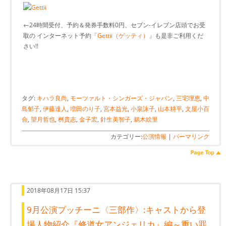
←24時間受付、予約＆発券手数料0円、セブン-イレブン店頭でお受
取の インターネット予約「
Gettii（ゲッティ）
」も是非ご利用くだ
さい!!
タグ:
キハラ良尚
,
モーツァルト・シンガーズ・ジャパン
,
三宅理恵
,
中
島郁子
,
伊藤達人
,
増田のり子
,
宮本益光
,
小泉詠子
,
山本耕平
,
文屋小百
合
,
望月哲也
,
桝貴志
,
金子宏
,
針生美智子
,
鵜木絵里
カテゴリー:
公演情報
|
パーマリンク
2018年08月17日 15:37
9月公演プッチーニ〈三部作〉:キャストから登
場人物紹介『修道女アンジェリカ』編～重い罪