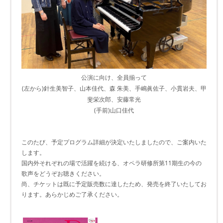
公演に向け、全員揃って
(左から)針生美智子、山本佳代、森 朱美、手嶋眞佐子、小貫岩夫、甲
斐栄次郎、安藤常光
(手前)山口佳代
このたび、予定プログラム詳細が決定いたしましたので、ご案内いた
します。
国内外それぞれの場で活躍を続ける、オペラ研修所第11期生の今の
歌声をどうぞお聴きください。
尚、チケットは既に予定販売数に達したため、発売を終了いたしてお
ります。あらかじめご了承ください。