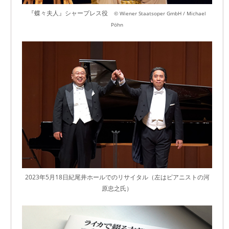
『蝶々夫人』シャープレス役
© Wiener Staatsoper GmbH / Michael
Pöhn
2023年5月18日紀尾井ホールでのリサイタル（左はピアニストの河
原忠之氏）