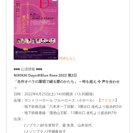
PDFちらし
■■■ 公演情報 ■■■
NIKIKAI Days＠Blue Rose 2022 第2日
「名作オペラの重唱で綴る愛のかたち」 ～時を超え 今 声を合わせ
～
日時：2022年6月25日(土) 14:00開演（13:30開場）
会場：サントリーホール ブルーローズ（小ホール） 【
アクセス
】
・地下鉄南北線「六本木一丁目駅」3番出口 改札より徒歩約5分
・地下鉄銀座線「溜池山王駅」13番出口 改札より徒歩約7分
出演：
(ソプラノ)針生美智子、森 朱美、山本佳代
(メゾソプラノ)手嶋眞佐子