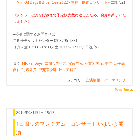
・
NIKIKAI Days＠Blue Rose 2022 - 主催・制作コンサート
- 二期会21
《チケットはおかげさまで予定販売数に達したため、発売を終了いた
しました》
●公演に関するお問合せは
二期会チケットセンター 03-3796-1831
（月～金 10:00～18:00／土 10:00～15:00／日祝 休）
タグ:
Nikikai Days
,
二期会デイズ
,
安藤常光
,
小貫岩夫
,
山本佳代
,
手嶋
眞佐子
,
森朱美
,
甲斐栄次郎
,
針生美智子
カテゴリー:
公演情報
|
パーマリンク
2019年08月31日 19:12
1日限りのプレミアム・コンサート いよいよ開
演