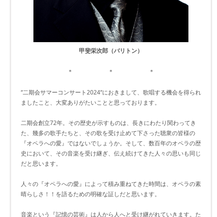
甲斐栄次郎（バリトン）
＊ ＊ ＊
“二期会サマーコンサート2024“におきまして、歌唱する機会を得られ
ましたこと、大変ありがたいことと思っております。
二期会創立72年。その歴史が示すものは、長きにわたり関わってき
た、幾多の歌手たちと、その歌を受け止めて下さった聴衆の皆様の
『オペラへの愛』ではないでしょうか。そして、数百年のオペラの歴
史において、その音楽を受け継ぎ、伝え続けてきた人々の思いも同じ
だと思います。
人々の『オペラへの愛』によって積み重ねてきた時間は、オペラの素
晴らしさ！！を語るための明確な証しだと思います。
音楽という『記憶の芸術』は人から人へと受け継がれていきます。た