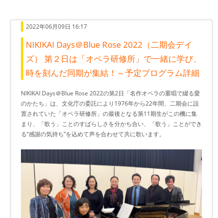
2022年06月09日 16:17
NIKIKAI Days＠Blue Rose 2022（二期会デイ
ズ） 第２日は「オペラ研修所」で一緒に学び、
時を刻んだ同期が集結！～予定プログラム詳細
NIKIKAI Days＠Blue Rose 2022の第2日「名作オペラの重唱で綴る愛
のかたち」は、文化庁の委託により1976年から22年間、二期会に設
置されていた「オペラ研修所」の最後となる第11期生がこの機に集
まり、「歌う」ことのすばらしさを分かち合い、「歌う」ことができ
る“感謝の気持ち”を込めて声を合わせて共に歌います。