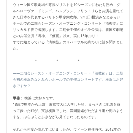
ウィーン国立歌劇場の専属ソリストを10シーズンにわたり務め、グ
ルベローヴァ、ドミンゴ、ハンプソン、フリットリらと共演を重ねて
きた日本を代表するバリトン甲斐栄次郎。9/1(日)横浜みなとみらい
ホールでの二期会シーズン・オープニング・コンサート『清教徒』に
リッカルド役で出演します。二期会主催のオペラ公演は、新国立劇場
との共催公演『鳴神』『俊寛』以来、実に15年ぶり！
すでに始まっている『清教徒』のリハーサルの終わりに話を聞きまし
た。
＊ ＊ ＊
――二期会シーズン・オープニング・コンサート『清教徒』は、二期
会初の横浜みなとみらいホールでの主催コンサートです。横浜はお好
きですか？
甲斐：
横浜は大好きです。
18歳で熊本から上京、東京芸大に入学した頃、まっさきに地図を買
って歩いた町が、実は横浜でした。異国情緒がただよう港や街のよう
すを、ぶらぶらと歩きながら見てまわったものです。
それから何度か訪れてはいましたが、ウィーン在住時代、2012年の