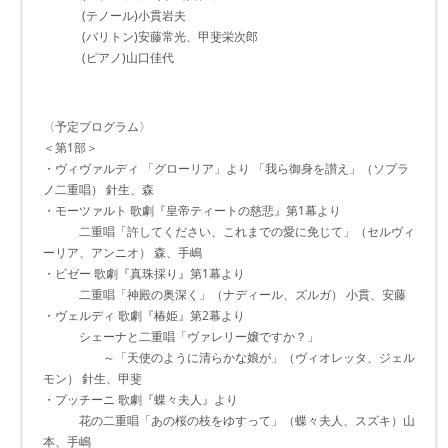
(テノール)小貫岩夫
(バリトン)安藤常光、甲斐栄次郎
(ピアノ)山口佳代
〈予定プログラム〉
＜第1部＞
・ヴィヴァルディ 「グローリア」より 「我ら御身を讃え」（ソプラ
ノ二重唱） 針生、森
・モーツァルト 歌劇『皇帝ティートの慈悲』第1幕より
二重唱「許してください、これまでの愛に免じて」（セルヴィ
ーリア、アンニオ） 森、手嶋
・ビゼー 歌劇『真珠採り』第1幕より
二重唱「神殿の奥深く」（ナディール、ズルガ） 小貫、安藤
・ヴェルディ 歌劇『椿姫』第2幕より
シェーナと二重唱「ヴァレリー嬢ですか？」
～「天使のように清らかな娘が」（ヴィオレッタ、ジェル
モン） 針生、甲斐
・プッチーニ 歌劇『蝶々夫人』より
花の二重唱「あの桜の枝をゆすって」（蝶々夫人、スズキ）山
本、手嶋