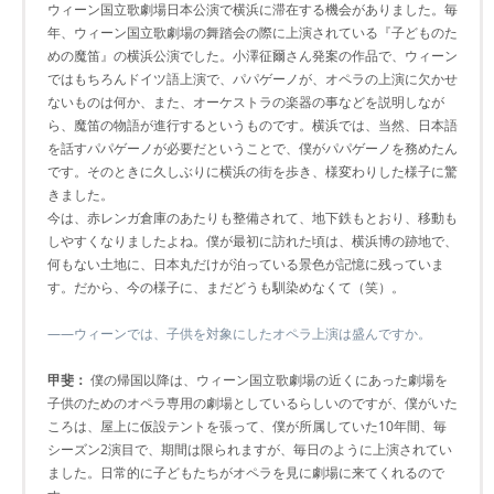
ウィーン国立歌劇場日本公演で横浜に滞在する機会がありました。毎
年、ウィーン国立歌劇場の舞踏会の際に上演されている『子どものた
めの魔笛』の横浜公演でした。小澤征爾さん発案の作品で、ウィーン
ではもちろんドイツ語上演で、パパゲーノが、オペラの上演に欠かせ
ないものは何か、また、オーケストラの楽器の事などを説明しなが
ら、魔笛の物語が進行するというものです。横浜では、当然、日本語
を話すパパゲーノが必要だということで、僕がパパゲーノを務めたん
です。そのときに久しぶりに横浜の街を歩き、様変わりした様子に驚
きました。
今は、赤レンガ倉庫のあたりも整備されて、地下鉄もとおり、移動も
しやすくなりましたよね。僕が最初に訪れた頃は、横浜博の跡地で、
何もない土地に、日本丸だけが泊っている景色が記憶に残っていま
す。だから、今の様子に、まだどうも馴染めなくて（笑）。
――ウィーンでは、子供を対象にしたオペラ上演は盛んですか。
甲斐：
僕の帰国以降は、ウィーン国立歌劇場の近くにあった劇場を
子供のためのオペラ専用の劇場としているらしいのですが、僕がいた
ころは、屋上に仮設テントを張って、僕が所属していた10年間、毎
シーズン2演目で、期間は限られますが、毎日のように上演されてい
ました。日常的に子どもたちがオペラを見に劇場に来てくれるので