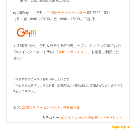
主催：公益財団法人東京二期会
●お問合せ・ご予約：
二期会チケットセンター
03-3796-1831
（月～金 10:00～18:00／土 10:00～15:00／日祝 休）
←24時間受付、予約＆発券手数料0円、セブン-イレブン店頭でお受
取の インターネット予約「
Gettii（ゲッティ）
」も是非ご利用くだ
さい!!
＊未就学児のご入場はお断り申し上げます
＊やむを得ぬ事情により出演者・演奏内容が一部変更になる場合がございますので
予めご了承下さい
タグ:
二期会サマーコンサート
,
甲斐栄次郎
カテゴリー:
インタビュー
,
公演情報
|
パーマリンク