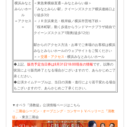
横浜みなと
＜東急東横線直通～みなとみらい線＞
みらいホー
「みなとみらい駅」クイーンズスクエア横浜連絡口よ
ル
り徒歩3分
＝アクセス
＜ＪＲ京浜東北・根岸線／横浜市営地下鉄＞
＝
「桜木町駅」動く歩道からランドマークプラザ経由で
クイーンズスクエア1階奥(徒歩12分)
駅からのアクセス方法・お車でご来場のお客様は横浜
みなとみらいホールのウェブサイトをご覧ください
＞＞
交通・アクセス
- 横浜みなとみらいホール
◆上記、
販売予定当日券は8月31日18:00現在の情報
です。以降の
状況により販売終了となる場合がございますので、あらかじめご了
承ください。
◆公演タイムテーブルは、当日の演奏・進行により若干変わる場合
もございますので、あらかじめご了承ください。
▼オペラ『清教徒』公演情報ページはこちら
・
二期会シーズン・オープニング・コンサート V.ベッリーニ『清教
徒』
- 東京二期会