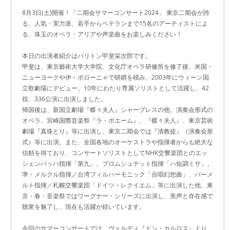
8月3日(土)開催！「二期会サマーコンサート2024」 東京二期会が誇
る、人気・実力派、若手からベテランまで15名のアーティストによ
る、珠玉のオペラ・アリアや声楽曲をお楽しみください！
本日の出演者紹介はバリトン甲斐栄次郎です。
甲斐は、東京藝術大学大学院、文化庁オペラ研修所を修了後、米国・
ニューヨークや伊・ボローニャで研鑚を積み、2003年にウィーン国
立歌劇場にデビュー。10年にわたり専属ソリストとして活躍し、42
役、336公演に出演しました。
帰国後は、新国立劇場『蝶々夫人』シャープレスの他、演奏会形式の
オペラ、宮崎国際音楽祭『ラ・ボエーム』、『蝶々夫人』、東京芸術
劇場『真珠とり』等に出演し、東京二期会では『清教徒』（演奏会形
式）等に出演。また、全国各地のオーケストラや指揮者からも絶大な
信頼を得ており、コンサートソリストとしてNHK交響楽団とのエッ
シェンバッハ指揮「第九」、ブロムシュテット指揮「ハ短調ミサ」、
準・メルクル指揮／台湾フィルハーモニック「合唱幻想曲」、バーメ
ルト指揮／札幌交響楽団「ドイツ・レクイエム」等に出演した他、東
京・春・音楽祭ではワーグナー・シリーズに出演し、美声と存在感で
聴衆を魅了し、現在も活躍が続いています。
今回のサマーコンサートでは、ヴェルディ『ドン・カルロス』より、