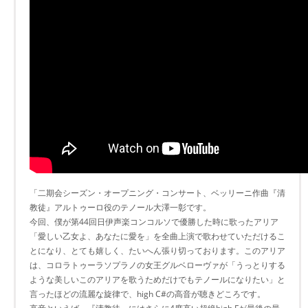
「二期会シーズン・オープニング・コンサート、ベッリーニ作曲『清
教徒』アルトゥーロ役のテノール大澤一彰です。
今回、僕が第44回日伊声楽コンコルソで優勝した時に歌ったアリア
「愛しい乙女よ、あなたに愛を」を全曲上演で歌わせていただけるこ
とになり、とても嬉しく、たいへん張り切っております。このアリア
は、コロラトゥーラソプラノの女王グルベローヴァが「うっとりする
ような美しいこのアリアを歌うためだけでもテノールになりたい」と
言ったほどの流麗な旋律で、high C#の高音が聴きどころです。