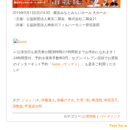
2019年9月1日(日)14:30 横浜みなとみらいホール 大ホール
〈主催〉公益財団法人東京二期会、株式会社二期会21
〈共催〉公益財団法人神奈川フィルハーモニー管弦楽団
←公演当日も前売券が開演時間の1時間前までお求めになれます！
24時間受付、予約＆発券手数料0円、セブン-イレブン店頭でお受取
のインターネット予約「
Gettii（ゲッティ）
」も是非ご利用くださ
い!!
タグ:
ジョン ハオ
,
伊藤達人
,
加藤のぞみ
,
大澤一彰
,
峰茂樹
,
幸田浩子
,
清教徒
,
甲斐栄次郎
カテゴリー:
公演情報
|
パーマリンク