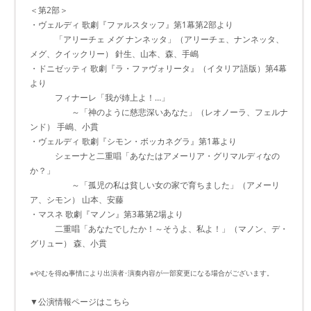
＜第2部＞
・ヴェルディ 歌劇『ファルスタッフ』第1幕第2部より
「アリーチェ メグ ナンネッタ」（アリーチェ、ナンネッタ、
メグ、クイックリー） 針生、山本、森、手嶋
・ドニゼッティ 歌劇『ラ・ファヴォリータ』（イタリア語版）第4幕
より
フィナーレ「我が姉上よ！…」
～「神のように慈悲深いあなた」（レオノーラ、フェルナ
ンド） 手嶋、小貫
・ヴェルディ 歌劇『シモン・ボッカネグラ』第1幕より
シェーナと二重唱「あなたはアメーリア・グリマルディなの
か？」
～「孤児の私は貧しい女の家で育ちました」（アメーリ
ア、シモン） 山本、安藤
・マスネ 歌劇『マノン』第3幕第2場より
二重唱「あなたでしたか！～そうよ、私よ！」（マノン、デ・
グリュー） 森、小貫
※やむを得ぬ事情により出演者･演奏内容が一部変更になる場合がございます。
▼公演情報ページはこちら