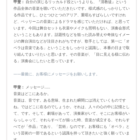
甲斐：
自分の演じるリッカルド役というよりも、『清教徒』という
作品全体の音楽を聴いていただきたいです。様式感のしっかりしてい
る作品ですし、ひとつひとつのアリア、重唱もすばらしいですけれ
ど、ベッリーニの音楽によるドラマを感じていただければ、と思って
います。今回は舞台セットも衣裳やメイクも照明もない、演奏会形式
ということもあります。話題性などを狙った読み替えや奇抜なイメー
ジの舞台演出などが注目されがちですが、歌手としては、第一に「オ
ペラは音楽である」ということをしっかりと認識し、本番の日まで取
り組んでまいりたいと思います。その音楽が、「目に見える様に伝わ
る」演奏会にしたいと思っています。
――最後に、お客様にメッセージをお願いします。
甲斐：
メッセージ……
音楽はどこにあるか。
音楽は、音です。ある意味、生まれた瞬間には消えていくものです
ね。ではどこに在るのでしょうか。それは、人々の心の中に記憶とし
て、です。そして、劇場があって、演奏家がいて、そこにお客様がい
らっしゃって、それらすべてが揃った時、音楽が成立する、それらす
べてが「作品」であり、「芸術」なのです。お客様にも「オペラ」と
いう芸術の一部であるという認識を持って頂きたいと強く願っていま
す。