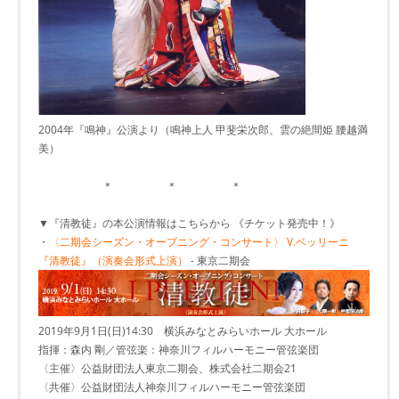
2004年『鳴神』公演より（鳴神上人 甲斐栄次郎、雲の絶間姫 腰越満
美）
＊ ＊ ＊
▼『清教徒』の本公演情報はこちらから 《チケット発売中！》
・
〈二期会シーズン・オープニング・コンサート〉 V.ベッリーニ
『清教徒』（演奏会形式上演）
- 東京二期会
2019年9月1日(日)14:30 横浜みなとみらいホール 大ホール
指揮：森内 剛／管弦楽：神奈川フィルハーモニー管弦楽団
〈主催〉公益財団法人東京二期会、株式会社二期会21
〈共催〉公益財団法人神奈川フィルハーモニー管弦楽団