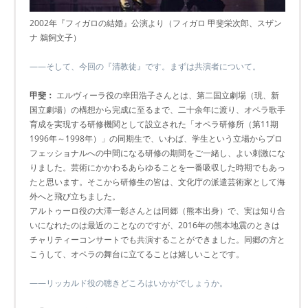
2002年『フィガロの結婚』公演より（フィガロ 甲斐栄次郎、スザン
ナ 鵜飼文子）
――そして、今回の『清教徒』です。まずは共演者について。
甲斐：
エルヴィーラ役の幸田浩子さんとは、第二国立劇場（現、新
国立劇場）の構想から完成に至るまで、二十余年に渡り、オペラ歌手
育成を実現する研修機関として設立された「オペラ研修所（第11期
1996年～1998年）」の同期生で、いわば、学生という立場からプロ
フェッショナルへの中間になる研修の期間をご一緒し、よい刺激にな
りました。芸術にかかわるあらゆることを一番吸収した時期でもあっ
たと思います。そこから研修生の皆は、文化庁の派遣芸術家として海
外へと飛び立ちました。
アルトゥーロ役の大澤一彰さんとは同郷（熊本出身）で、実は知り合
いになれたのは最近のことなのですが、2016年の熊本地震のときは
チャリティーコンサートでも共演することができました。同郷の方と
こうして、オペラの舞台に立てることは嬉しいことです。
――リッカルド役の聴きどころはいかがでしょうか。