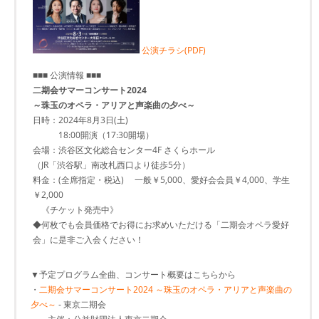
公演チラシ(PDF)
■■■ 公演情報 ■■■
二期会サマーコンサート2024
～珠玉のオペラ・アリアと声楽曲の夕べ～
日時：2024年8月3日(土)
18:00開演（17:30開場）
会場：渋谷区文化総合センター4F さくらホール
（JR「渋谷駅」南改札西口より徒歩5分）
料金：(全席指定・税込) 一般￥5,000、愛好会会員￥4,000、学生
￥2,000
《チケット発売中》
◆何枚でも会員価格でお得にお求めいただける「二期会オペラ愛好
会」に是非ご入会ください！
▼予定プログラム全曲、コンサート概要はこちらから
・
二期会サマーコンサート2024 ～珠玉のオペラ・アリアと声楽曲の
夕べ～
- 東京二期会