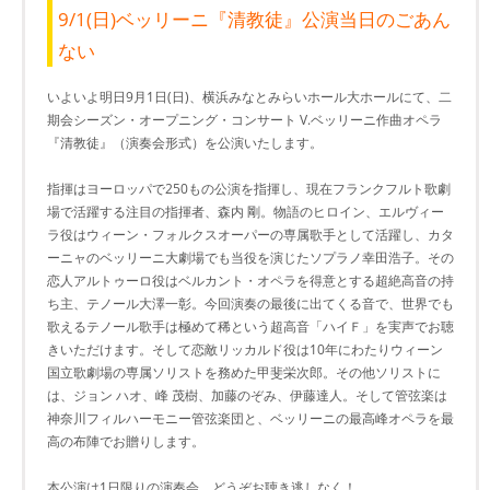
9/1(日)ベッリーニ『清教徒』公演当日のごあん
ない
いよいよ明日9月1日(日)、横浜みなとみらいホール大ホールにて、二
期会シーズン・オープニング・コンサート V.ベッリーニ作曲オペラ
『清教徒』（演奏会形式）を公演いたします。
指揮はヨーロッパで250もの公演を指揮し、現在フランクフルト歌劇
場で活躍する注目の指揮者、森内 剛。物語のヒロイン、エルヴィー
ラ役はウィーン・フォルクスオーパーの専属歌手として活躍し、カタ
ーニャのベッリーニ大劇場でも当役を演じたソプラノ幸田浩子。その
恋人アルトゥーロ役はベルカント・オペラを得意とする超絶高音の持
ち主、テノール大澤一彰。今回演奏の最後に出てくる音で、世界でも
歌えるテノール歌手は極めて稀という超高音「ハイＦ」を実声でお聴
きいただけます。そして恋敵リッカルド役は10年にわたりウィーン
国立歌劇場の専属ソリストを務めた甲斐栄次郎。その他ソリストに
は、ジョン ハオ、峰 茂樹、加藤のぞみ、伊藤達人。そして管弦楽は
神奈川フィルハーモニー管弦楽団と、ベッリーニの最高峰オペラを最
高の布陣でお贈りします。
本公演は1日限りの演奏会、どうぞお聴き逃しなく！