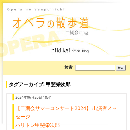
ブ
検索
ロ
グ
を
検
タグアーカイブ: 甲斐栄次郎
索:
2024年06月20日 18:41
【二期会サマーコンサート2024】 出演者メッ
セージ
バリトン甲斐栄次郎