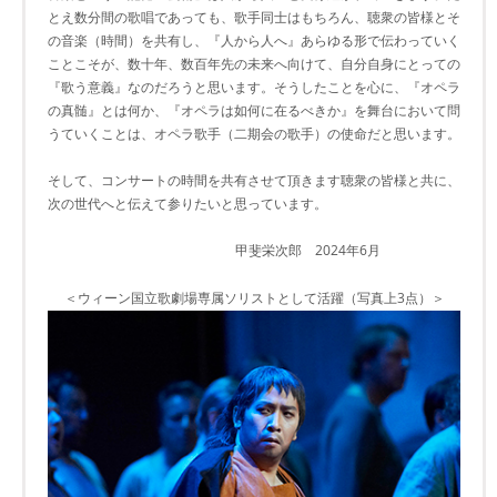
とえ数分間の歌唱であっても、歌手同士はもちろん、聴衆の皆様とそ
の音楽（時間）を共有し、『人から人へ』あらゆる形で伝わっていく
ことこそが、数十年、数百年先の未来へ向けて、自分自身にとっての
『歌う意義』なのだろうと思います。そうしたことを心に、『オペラ
の真髄』とは何か、『オペラは如何に在るべきか』を舞台において問
うていくことは、オペラ歌手（二期会の歌手）の使命だと思います。
そして、コンサートの時間を共有させて頂きます聴衆の皆様と共に、
次の世代へと伝えて参りたいと思っています。
甲斐栄次郎 2024年6月
＜ウィーン国立歌劇場専属ソリストとして活躍（写真上3点）＞