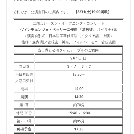
それでは、公演当日のご案内です。
【8/31(土)19:00掲載】
二期会シーズン・オープニング・コンサート
ヴィンチェンツォ・ベッリーニ作曲 『清教徒』
オペラ全3幕
＜演奏会形式・日本語字幕付原語（イタリア語）上演＞
指揮：森内 剛／管弦楽：神奈川フィルハーモニー管弦楽団
当日券と公演タイムテーブルのご案内
9月1日(日)
当日券
Ｓ・Ａ・Ｂ・Ｃ
当日券販売
13:30～
／窓口受付
開場
14:00
開演
14:30
第1幕
約70分
休憩 20分
15:40～16:00
第2・3幕
約85分
終演予定
17:25