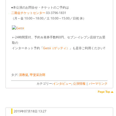
●本公演のお問合せ・チケットのご予約は
二期会チケットセンター
03-3796-1831
（月～金 10:00～18:00／土 10:00～15:00／日祝 休）
←24時間受付、予約＆発券手数料0円、セブン-イレブン店頭でお受
取の
インターネット予約「
Gettii（ゲッティ）
」も是非ご利用ください!!
タグ:
清教徒
,
甲斐栄次郎
カテゴリー:
インタビュー
,
公演情報
|
パーマリンク
2019年07月18日 13:27