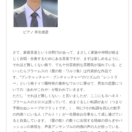
ピアノ 井出德彦
さて、家庭音楽という分野(?)があって、まさしく家族や仲間が睦ま
じく合唱・合奏するためにある音楽ですが、まずは楽しめるように、
それほど難しくない曲で、でも十分芸術的な雰囲気が溢れている、と
いったらブラームスの《愛の歌・ワルツ集》は代表的な作品で
す。“ブンチャッチャー・ブンチャッチャー”のリズムの「レントラ
ー」という南ドイツ圏特有の素朴なワルツに乗せて、男女の恋愛につ
いての〈あれやこれや〉が歌われていきます。
ただし「それほど難しくない」と言いましたが、ここにもヨハネス・
ブラームスのエロスは漂っていて、めまぐるしい転調があり（つまり
予期せぬシャープやフラットです。）、特に!!その転調を四人の歌手
の内側！にいる人（アルト！）が一生懸命お仕事をして成し遂げてい
ると自負しています。《愛の歌》の数々に出現する情緒の揺らぎやパ
ッションの表現を、声楽アンサンブルの内側の声の人が担っている、