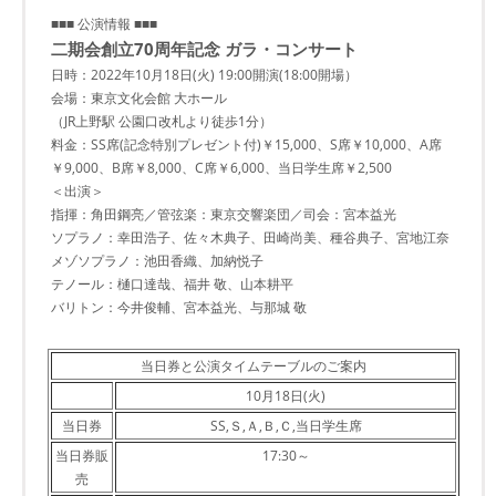
■■■ 公演情報 ■■■
二期会創立70周年記念 ガラ・コンサート
日時：2022年10月18日(火) 19:00開演(18:00開場）
会場：東京文化会館 大ホール
（JR上野駅 公園口改札より徒歩1分）
料金：SS席(記念特別プレゼント付)￥15,000、S席￥10,000、A席
￥9,000、B席￥8,000、C席￥6,000、当日学生席￥2,500
＜出演＞
指揮：角田鋼亮／管弦楽：東京交響楽団／司会：宮本益光
ソプラノ：幸田浩子、佐々木典子、田崎尚美、種谷典子、宮地江奈
メゾソプラノ：池田香織、加納悦子
テノール：樋口達哉、福井 敬、山本耕平
バリトン：今井俊輔、宮本益光、与那城 敬
当日券と公演タイムテーブルのご案内
10月18日(火)
当日券
SS,Ｓ,Ａ,Ｂ,Ｃ,当日学生席
当日券販
17:30～
売