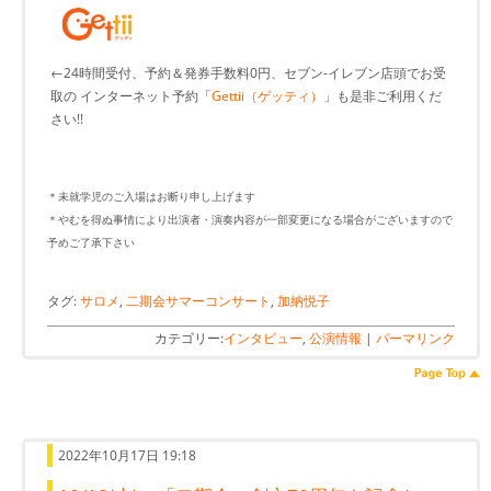
←24時間受付、予約＆発券手数料0円、セブン-イレブン店頭でお受
取の インターネット予約「
Gettii（ゲッティ）
」も是非ご利用くだ
さい!!
＊未就学児のご入場はお断り申し上げます
＊やむを得ぬ事情により出演者・演奏内容が一部変更になる場合がございますので
予めご了承下さい
タグ:
サロメ
,
二期会サマーコンサート
,
加納悦子
カテゴリー:
インタビュー
,
公演情報
|
パーマリンク
2022年10月17日 19:18