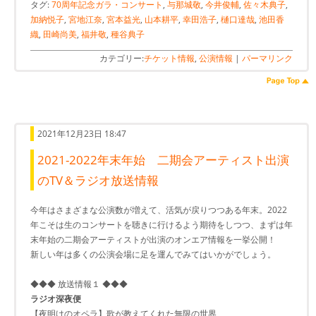
タグ:
70周年記念ガラ・コンサート
,
与那城敬
,
今井俊輔
,
佐々木典子
,
加納悦子
,
宮地江奈
,
宮本益光
,
山本耕平
,
幸田浩子
,
樋口達哉
,
池田香
織
,
田崎尚美
,
福井敬
,
種谷典子
カテゴリー:
チケット情報
,
公演情報
|
パーマリンク
2021年12月23日 18:47
2021-2022年末年始 二期会アーティスト出演
のTV＆ラジオ放送情報
今年はさまざまな公演数が増えて、活気が戻りつつある年末。2022
年こそは生のコンサートを聴きに行けるよう期待をしつつ、まずは年
末年始の二期会アーティストが出演のオンエア情報を一挙公開！
新しい年は多くの公演会場に足を運んでみてはいかがでしょう。
◆◆◆ 放送情報１ ◆◆◆
ラジオ深夜便
【夜明けのオペラ】歌が教えてくれた無限の世界