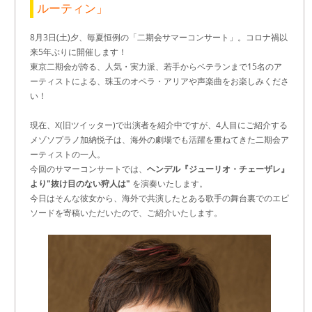
ルーティン」
8月3日(土)夕、毎夏恒例の「二期会サマーコンサート」。コロナ禍以
来5年ぶりに開催します！
東京二期会が誇る、人気・実力派、若手からベテランまで15名のア
ーティストによる、珠玉のオペラ・アリアや声楽曲をお楽しみくださ
い！
現在、X(旧ツイッター)で出演者を紹介中ですが、4人目にご紹介する
メゾソプラノ加納悦子は、海外の劇場でも活躍を重ねてきた二期会ア
ーティストの一人。
今回のサマーコンサートでは、
ヘンデル『ジューリオ・チェーザレ』
より"抜け目のない狩人は"
を演奏いたします。
今日はそんな彼女から、海外で共演したとある歌手の舞台裏でのエピ
ソードを寄稿いただいたので、ご紹介いたします。