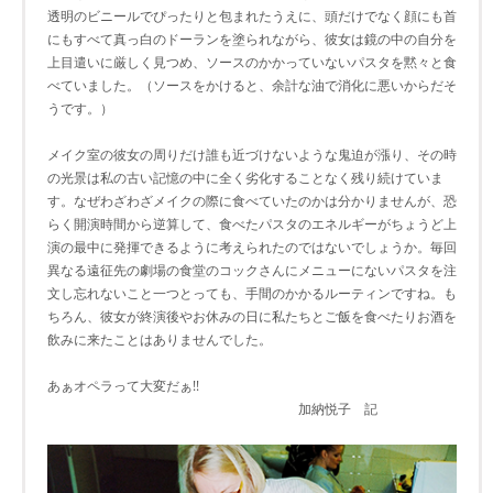
透明のビニールでぴったりと包まれたうえに、頭だけでなく顔にも首
にもすべて真っ白のドーランを塗られながら、彼女は鏡の中の自分を
上目遣いに厳しく見つめ、ソースのかかっていないパスタを黙々と食
べていました。（ソースをかけると、余計な油で消化に悪いからだそ
うです。）
メイク室の彼女の周りだけ誰も近づけないような鬼迫が漲り、その時
の光景は私の古い記憶の中に全く劣化することなく残り続けていま
す。なぜわざわざメイクの際に食べていたのかは分かりませんが、恐
らく開演時間から逆算して、食べたパスタのエネルギーがちょうど上
演の最中に発揮できるように考えられたのではないでしょうか。毎回
異なる遠征先の劇場の食堂のコックさんにメニューにないパスタを注
文し忘れないこと一つとっても、手間のかかるルーティンですね。も
ちろん、彼女が終演後やお休みの日に私たちとご飯を食べたりお酒を
飲みに来たことはありませんでした。
あぁオペラって大変だぁ!!
加納悦子 記