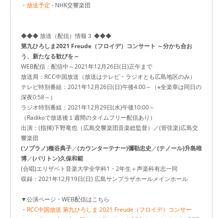
・
放送予定
- NHK交響楽団
◆◆◆ 放送（配信）情報３ ◆◆◆
第九ひろしま2021 Freude（フロイデ）コンサート ～分かち合お
う、新たなる歓びを～
WEB配信：配信中～2021年12月26日(日)正午まで
放送局：RCC中国放送（放送はテレビ・ラジオとも広島地区のみ）
テレビ特別番組：2021年12月26日(日)午後4:00～（※全楽章は同日の
深夜0:58～）
ラジオ特別番組：2021年12月29日(水)午後10:00～
（Radikoで放送後１週間のタイムフリー配信あり）
出演：(指揮)下野竜也（広島交響楽団音楽総監督）／(管弦楽)広島交
響楽団
(ソプラノ)種谷典子
／
(カウンターテナー)彌勒忠史
／
(テノール)升島唯
博
／
(バリトン)久保和範
(合唱)エリザベト音楽大学全学科1・2年生＋声楽科有志一同
収録：2021年12月19日(日) 広島サンプラザホールメインホール
▼公演ページ・WEB配信はこちら
・
RCC中国放送 第九ひろしま 2021 Freude（フロイデ）コンサー