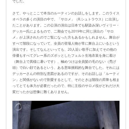
でした。
さて、やっとここで本当のルーティンのお話しをします。このライス
オペラの多くの演目の中で、「サロメ」（R.シュトラウス）に出演し
たことがあります。この公演の演出は日本でも馴染み深いヴィリー・
デッカー氏によるもので、二期会でも2019年に同じ演出の「サロ
メ」が上演されたのでご覧になった方もあるかもしれません。舞台が
すべて階段になっていて、全員の登場人物が常に舞台上にいるという
演出です。そしてなんといっても、20人近い歌手に加えてその他の
俳優もすべてグレー系のズボッとしたフェルト生地衣装を身に着け
（舞台上で異様に暑いです）、極めつけは全員髪の毛のない（禿げ
頭）で白い顔であるという、ある意味挑戦的な舞台でした。それには
デッカーさんの特別な意図があるのですが、そのお話しは「ルーティ
ン」と関係がないので割愛するとして、そのときは階段の昇降も相ま
ってとても体力が必要だったので、特に主役のサロメ役がどれだけ大
変だったかは想像に難くありません。