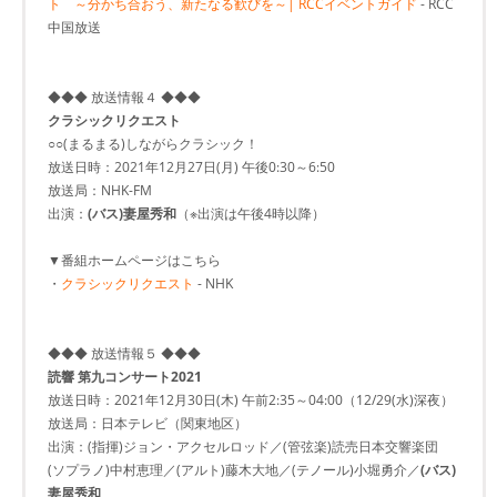
ト ～分かち合おう、新たなる歓びを～| RCCイベントガイド
- RCC
中国放送
◆◆◆ 放送情報４ ◆◆◆
クラシックリクエスト
○○(まるまる)しながらクラシック！
放送日時：2021年12月27日(月) 午後0:30～6:50
放送局：NHK-FM
出演：
(バス)妻屋秀和
（※出演は午後4時以降）
▼番組ホームページはこちら
・
クラシックリクエスト
- NHK
◆◆◆ 放送情報５ ◆◆◆
読響 第九コンサート2021
放送日時：2021年12月30日(木) 午前2:35～04:00（12/29(水)深夜）
放送局：日本テレビ（関東地区）
出演：(指揮)ジョン・アクセルロッド／(管弦楽)読売日本交響楽団
(ソプラノ)中村恵理／(アルト)藤木大地／(テノール)小堀勇介／
(バス)
妻屋秀和