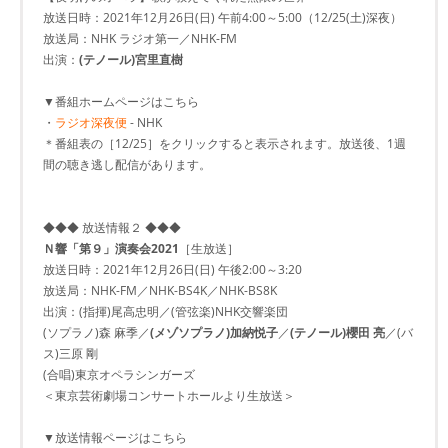
放送日時：2021年12月26日(日) 午前4:00～5:00（12/25(土)深夜）
放送局：NHK ラジオ第一／NHK-FM
出演：
(テノール)宮里直樹
▼番組ホームページはこちら
・
ラジオ深夜便
- NHK
＊番組表の［12/25］をクリックすると表示されます。放送後、1週
間の聴き逃し配信があります。
◆◆◆ 放送情報２ ◆◆◆
Ｎ響「第９」演奏会2021
［生放送］
放送日時：2021年12月26日(日) 午後2:00～3:20
放送局：NHK-FM／NHK-BS4K／NHK-BS8K
出演：(指揮)尾高忠明／(管弦楽)NHK交響楽団
(ソプラノ)森 麻季／
(メゾソプラノ)加納悦子
／
(テノール)櫻田 亮
／(バ
ス)三原 剛
(合唱)東京オペラシンガーズ
＜東京芸術劇場コンサートホールより生放送＞
▼放送情報ページはこちら