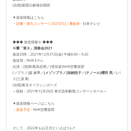
(合唱)新国立劇場合唱団
▼放送情報はこちら
・
読響・第九コンサート2021[SS]｜番組表
- 日本テレビ
◆◆◆ 放送情報６ ◆◆◆
Ｎ響「第９」演奏会2021
放送日時：2021年12月31日(金) 午後8:00～9:20
放送局：NHK Eテレ
出演：(指揮)尾高忠明／(管弦楽)NHK交響楽団
(ソプラノ)森 麻季／
(メゾソプラノ)加納悦子
／
(テノール)櫻田 亮
／(バ
ス)三原 剛
(合唱)東京オペラシンガーズ
＜収録：2021年12月26日 東京芸術劇場コンサートホール＞
▼放送情報ページはこちら
・
放送予定
- NHK交響楽団
そして、2022年もお正月といえばコレ!!