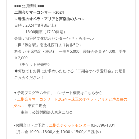
■■■ 公演情報 ■■■
二期会サマーコンサート2024
～珠玉のオペラ・アリアと声楽曲の夕べ～
日時：2024年8月3日(土)
18:00開演（17:30開場）
会場：渋谷区文化総合センター4F さくらホール
（JR「渋谷駅」南改札西口より徒歩5分）
料金：(全席指定・税込) 一般￥5,000、愛好会会員￥4,000、学生
￥2,000
《チケット発売中》
◆何枚でもお得にお求めいただける「二期会オペラ愛好会」に是非
ご入会ください！
▼予定プログラム全曲、コンサート概要はこちらから
・
二期会サマーコンサート2024 ～珠玉のオペラ・アリアと声楽曲の
夕べ～
- 東京二期会
主催：公益財団法人東京二期会
●お問合せ・ご予約：
二期会チケットセンター
03-3796-1831
（月～金 10:00～18:00／土 10:00～15:00／日祝 休）