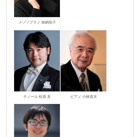
メゾソプラノ 加納悦子
テノール 松原 友
ピアノ 小林道夫