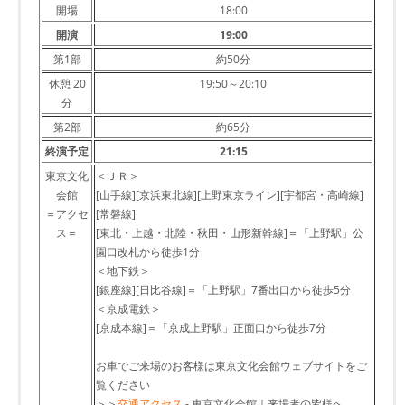
開場
18:00
開演
19:00
第1部
約50分
休憩 20
19:50～20:10
分
第2部
約65分
終演予定
21:15
東京文化
＜ＪＲ＞
会館
[山手線][京浜東北線][上野東京ライン][宇都宮・高崎線]
＝アクセ
[常磐線]
ス＝
[東北・上越・北陸・秋田・山形新幹線]＝「上野駅」公
園口改札から徒歩1分
＜地下鉄＞
[銀座線][日比谷線]＝「上野駅」7番出口から徒歩5分
＜京成電鉄＞
[京成本線]＝「京成上野駅」正面口から徒歩7分
お車でご来場のお客様は東京文化会館ウェブサイトをご
覧ください
＞＞
交通アクセス
- 東京文化会館｜来場者の皆様へ