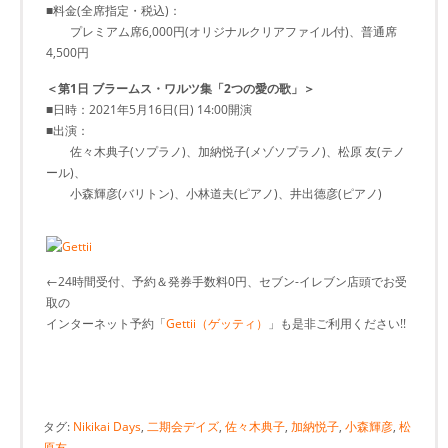
■料金(全席指定・税込)：
プレミアム席6,000円(オリジナルクリアファイル付)、普通席
4,500円
＜第1日 ブラームス・ワルツ集「2つの愛の歌」＞
■日時：2021年5月16日(日) 14:00開演
■出演：
佐々木典子(ソプラノ)、加納悦子(メゾソプラノ)、松原 友(テノ
ール)、
小森輝彦(バリトン)、小林道夫(ピアノ)、井出德彦(ピアノ)
←24時間受付、予約＆発券手数料0円、セブン-イレブン店頭でお受
取の
インターネット予約「
Gettii（ゲッティ）
」も是非ご利用ください!!
タグ:
Nikikai Days
,
二期会デイズ
,
佐々木典子
,
加納悦子
,
小森輝彦
,
松
原友