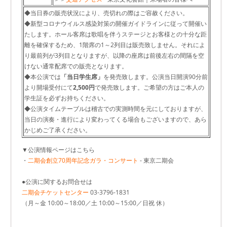
◆当日券の販売状況により、売切れの際はご容赦ください。
◆新型コロナウイルス感染対策の開催ガイドラインに従って開催い
たします。ホール客席は歌唱を伴うステージとお客様との十分な距
離を確保するため、1階席の1～2列目は販売致しません。それによ
り最前列が3列目となりますが、以降の座席は前後左右の間隔を空
けない通常配席での販売となります。
◆本公演では
「当日学生席」
を発売致します。公演当日開演90分前
より開場受付にて
2,500円
で発売致します。ご希望の方はご本人の
学生証を必ずお持ちください。
◆公演タイムテーブルは稽古での実測時間を元にしておりますが、
当日の演奏・進行により変わってくる場合もございますので、あら
かじめご了承ください。
▼公演情報ページはこちら
・
二期会創立70周年記念ガラ・コンサート
- 東京二期会
●公演に関するお問合せは
二期会チケットセンター
03-3796-1831
（月～金 10:00～18:00／土 10:00～15:00／日祝 休）