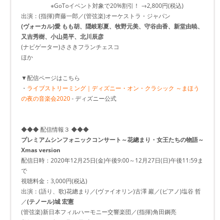
※GoToイベント対象で20%割引！ →2,800円(税込)
出演：(指揮)齊藤一郎／(管弦楽)オーケストラ・ジャパン
(ヴォーカル)愛 もも胡、隠岐彩夏、牧野元美、守谷由香、新堂由暁、
又吉秀樹、小山晃平、北川辰彦
(ナビゲーター)ささきフランチェスコ
ほか
▼配信ページはこちら
・
ライブストリーミング｜ディズニー・オン・クラシック ～まほう
の夜の音楽会2020
- ディズニー公式
◆◆◆ 配信情報３ ◆◆◆
プレミアムシンフォニックコンサート～花總まり・女王たちの物語～
Xmas version
配信日時：2020年12月25日(金)午後9:00～12月27日(日)午後11:59ま
で
視聴料金：3,000円(税込)
出演：(語り、歌)花總まり／(ヴァイオリン)古澤 巖／(ピアノ)塩谷 哲
／
(テノール)城 宏憲
(管弦楽)新日本フィルハーモニー交響楽団／(指揮)角田鋼亮