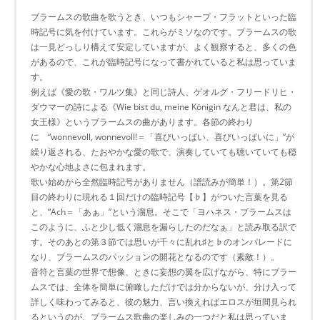
ブラームスの歌曲を歌うとき、いつもシャープ・フラットといった臨
時記号に気を付けています。これらがミソなのです。ブラームスの歌
は一見どっしり構えて安定していますが、よく観察すると、多くの色
があるので、これが臨時記号になって書かれていると私は思っていま
す。
例えば《愛の歌・ワルツ集》と同じ詩人、ゲオルグ・フリードリヒ・
ダウマーの詩による《Wie bist du, meine Königin なんと君は、私の
女王様》というブラームスの曲があります。各節の終わり
に “wonnevoll, wonnevoll!＝「喜びいっぱい、喜びいっぱいに」”が
繰り返される、たおやかな愛の歌で、演奏していても聴いていても穏
やかな心地よさに包まれます。
歌い始めから全然臨時記号がありません（譜読みが簡単！）。第2節
目の終わりに現れる１回だけの臨時記号【♭】がついた言葉を見る
と、“Ach＝「あぁ」”という溜息。そこで「ヨハネス・ブラームスは
このように、ふと少し低く溜息を漏らしたのだなぁ」と読み取る訳で
す。そのあとの第３節では思いが千々に乱れ♯と♭のオンパレードに
なり、ブラームスのパッションの開花となるのです（素敵！）。
音符と言葉の世界で想像、ときに妄想の翼を広げながら、特にブラー
ムスでは、全体を簡単に俯瞰しただけでは分からないが、分け入って
詳しく味わってみると、彼の魅力、言い換えればエロスが垣間見られ
るというのが、ブラームス歌曲の楽しみの一つだと私は思っていま