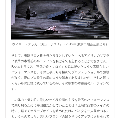
ヴィリー・デッカー演出『サロメ』（2019年 東京二期会公演より）
そして、表題サロメ役を当たり役としていた、あるアメリカのソプラ
ノ歌手の本番前のルーティンを私は今でも忘れることができません。
R.シュトラウス「狂気の娘・サロメ」を絵に描いたような素晴らしい
パフォーマンスと、その仕事ぶりも極めてプロフェッショナルで無駄
がなく、正にプロ歌手の鑑のような印象でありましたが、それと同じ
くらい私の記憶に残っているのが、その彼女の本番前のルーティンで
す。
この体力・気力的に厳しいオペラ公演の主役を最高のパフォーマンス
で乗り切るために毎回彼女がしていたことは「上演開始前のメイクの
時に、茹でてオリーブオイルを絡めただけのパスタを一人前食べる」
というものでした。美しいブロンドの髪をきつくアップにさせられて