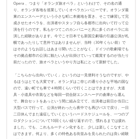
Opera 、つまり「オランダ旅オペラ」というわけで、その名の通
り、オランダ各地を巡業していくオペラカンパニーです。オランダ最
東のエンスヘーデという小さな町に本拠地を置き、そこで練習して完
成させたオペラを、出演者やスタッフ自ら各都市に出向いて行って公
演を行うのです。私もかつてこのカンパニーと共に多くのオペラに出
演した経験があります。今でこそ日本でも新国立劇場の引越公演が札
幌であったりして意外ではありませんが、当時（30年くらい前）で
はそのようなお話しはあまり聞いたことがなく、ドイツの歌劇場でも
その拠点都市の公演に観たい人が出掛けていって鑑賞するのが当たり
前だったので、旅オペラというやり方は私にとって新鮮でした。
「こちらから出向いていく」というのは一見便利そうなのですが、や
るほうはとても大変です。オランダはご存じの通り小さな平地の国な
ので、遠い町でも車で４時間くらいで行くことはできますが、大道
具・小道具や衣装などを毎回一切合財エンスヘーデの倉庫から運ん
で、舞台セットをあっという間に組み立てて、出演者は前日か当日に
大型バスで行って、公演が終わったら夜中でも再びバスで戻り、一日
二日休んでまた遠征していくというハードスケジュールを、一つのプ
ロダクションについて10回くらい繰り返すので、慣れるまでは疲れ
ました。でも、これもルーティン化すると、少しは楽しくこなすこと
はできます。何より、多くの特色ある街並みを見られたのは良い経験