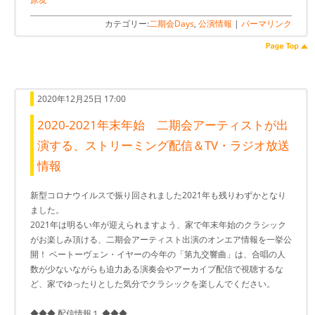
カテゴリー:
二期会Days
,
公演情報
|
パーマリンク
2020年12月25日 17:00
2020-2021年末年始 二期会アーティストが出
演する、ストリーミング配信＆TV・ラジオ放送
情報
新型コロナウイルスで振り回されました2021年も残りわずかとなり
ました。
2021年は明るい年が迎えられますよう、家で年末年始のクラシック
がお楽しみ頂ける、二期会アーティスト出演のオンエア情報を一挙公
開！ ベートーヴェン・イヤーの今年の「第九交響曲」は、合唱の人
数が少ないながらも迫力ある演奏会やアーカイブ配信で視聴するな
ど、家でゆったりとした気分でクラシックを楽しんでください。
◆◆◆ 配信情報１ ◆◆◆