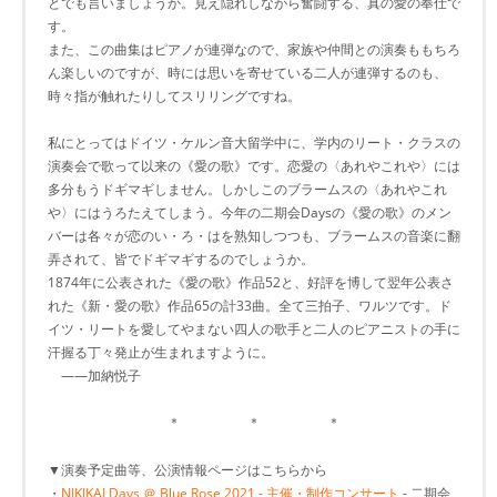
とでも言いましょうか。見え隠れしながら奮闘する、真の愛の奉仕で
す。
また、この曲集はピアノが連弾なので、家族や仲間との演奏ももちろ
ん楽しいのですが、時には思いを寄せている二人が連弾するのも、
時々指が触れたりしてスリリングですね。
私にとってはドイツ・ケルン音大留学中に、学内のリート・クラスの
演奏会で歌って以来の《愛の歌》です。恋愛の〈あれやこれや〉には
多分もうドギマギしません。しかしこのブラームスの〈あれやこれ
や〉にはうろたえてしまう。今年の二期会Daysの《愛の歌》のメン
バーは各々が恋のい・ろ・はを熟知しつつも、ブラームスの音楽に翻
弄されて、皆でドギマギするのでしょうか。
1874年に公表された《愛の歌》作品52と、好評を博して翌年公表さ
れた《新・愛の歌》作品65の計33曲。全て三拍子、ワルツです。ド
イツ・リートを愛してやまない四人の歌手と二人のピアニストの手に
汗握る丁々発止が生まれますように。
――加納悦子
＊ ＊ ＊
▼演奏予定曲等、公演情報ページはこちらから
・
NIKIKAI Days ＠ Blue Rose 2021 - 主催・制作コンサート
- 二期会