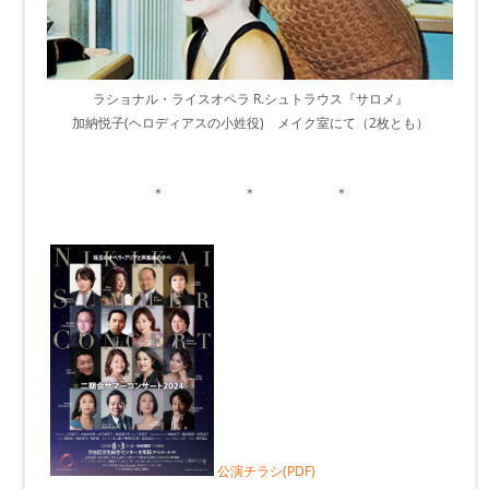
ラショナル・ライスオペラ R.シュトラウス『サロメ』
加納悦子(ヘロディアスの小姓役) メイク室にて（2枚とも）
＊ ＊ ＊
公演チラシ(PDF)