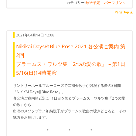
カテゴリー:
放送予定
|
パーマリンク
2021年04月14日 12:08
Nikikai Days＠Blue Rose 2021 各公演ご案内 第
2回
ブラームス・ワルツ集「2つの愛の歌」～第1日
5/16(日)14時開演
サントリーホールブルーローズで二期会歌手が競演する夢の3日間
「NIKIKAI Days@Blue Rose」。
各公演ご案内第2回は、1日目を飾るブラームス・ワルツ集「2つの愛
の歌」から。
出演のメゾソプラノ加納悦子がブラームス歌曲の聴きどころと、その
魅力をお届けします。
＊ ＊ ＊