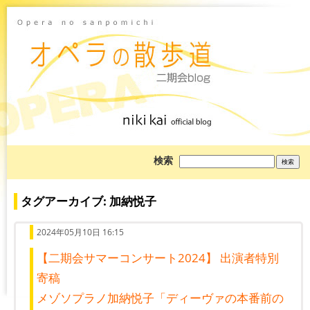
ブ
検索
ロ
グ
を
検
タグアーカイブ: 加納悦子
索:
2024年05月10日 16:15
【二期会サマーコンサート2024】 出演者特別
寄稿
メゾソプラノ加納悦子「ディーヴァの本番前の