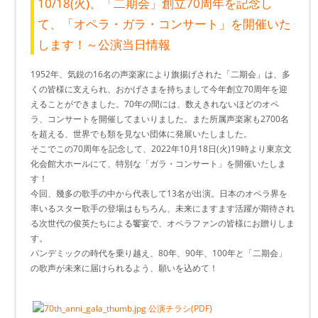
10/18(火)、「二期会」創立70周年を記念し
て、「オペラ・ガラ・コンサート」を開催いた
します！～公演当日情報
1952年、気鋭の16名の声楽家により旗揚げされた「二期会」は、多
くの皆様に支えられ、おかげさまを持ちまして今年創立70周年を迎
えることができました。70年の間には、数えきれないほどのオペ
ラ、コンサートを開催してまいりました。また所属声楽家も2700名
を超える、世界でも類を見ない団体に発展いたしました。
そこでこの70周年を記念して、2022年10月18日(火)19時より東京文
化会館大ホールにて、特別な「ガラ・コンサート」を開催いたしま
す！
今回、幾多の歌手の中から代表して13名が出演。日本のオペラ界を
率いるスター歌手の登場はもちろん、未来にますます活躍が期待され
る次世代の俊英たちによる饗宴で、オペラファンの皆様にお贈りしま
す。
パンデミックの時代を乗り越え、80年、90年、100年と「二期会」
の歌声が未来に届けられるよう、願いを込めて！
公演チラシ(PDF)