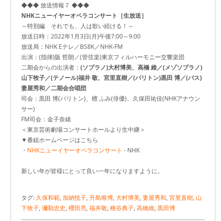
◆◆◆ 放送情報７ ◆◆◆
NHKニューイヤーオペラコンサート［生放送］
～特別編 それでも、人は歌い続ける！～
放送日時：2022年1月3日(月)午後7:00～9:00
放送局：NHK Eテレ／BS8K／NHK-FM
出演：(指揮)阪 哲朗／(管弦楽)東京フィルハーモニー交響楽団
二期会からの出演者：
(ソプラノ)大村博美、高橋 維／(メゾソプラノ)
山下牧子／(テノール)福井 敬、宮里直樹／(バリトン)黒田 博／(バス)
妻屋秀和／二期会合唱団
司会：黒田 博(バリトン)、檀 ふみ(俳優)、久保田祐佳(NHKアナウン
サー)
FM司会：金子奈緒
＜東京芸術劇場コンサートホールより生中継＞
▼番組ホームページはこちら
・
NHKニューイヤーオペラコンサート
- NHK
新しい年が皆様にとって良い一年になりますように。
タグ:
久保和範
,
加納悦子
,
升島唯博
,
大村博美
,
妻屋秀和
,
宮里直樹
,
山
下牧子
,
彌勒忠史
,
櫻田亮
,
福井敬
,
種谷典子
,
高橋維
,
黒田博