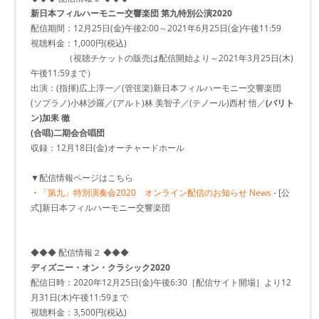
新日本フィルハーモニー交響楽団 第九特別公演2020
配信期間：12月25日(金)午後2:00～2021年6月25日(金)午後11:59
視聴料金：1,000円(税込)
（視聴チケットの販売は配信開始より～2021年3月25日(木)
午後11:59まで）
出演：(指揮)広上淳一／(管弦楽)新日本フィルハーモニー交響楽団
(ソプラノ)小林沙羅／(アルト)林 美智子／(テノール)西村 悟／
(バリト
ン)加耒 徹
(合唱)二期会合唱団
収録：12月18日(金)オーチャードホール
▼配信情報ページはこちら
・
「第九」特別演奏会2020 オンライン配信のお知らせ News
- [公
式]新日本フィルハーモニー交響楽団
◆◆◆ 配信情報２ ◆◆◆
ディズニー・オン・クラシック2020
配信日時：2020年12月25日(金)午後6:30［配信サイト開場］より12
月31日(木)午後11:59まで
視聴料金：3,500円(税込)